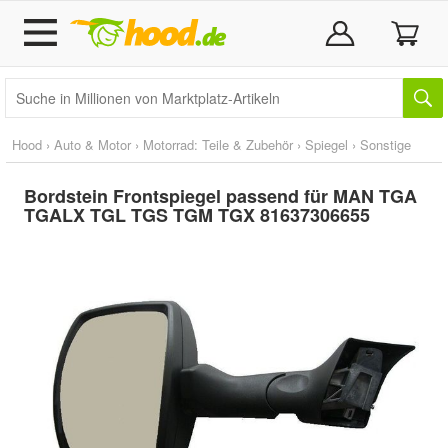
Hood
›
Auto & Motor
›
Motorrad: Teile & Zubehör
›
Spiegel
›
Sonstige
Bordstein Frontspiegel passend für MAN TGA
TGALX TGL TGS TGM TGX 81637306655