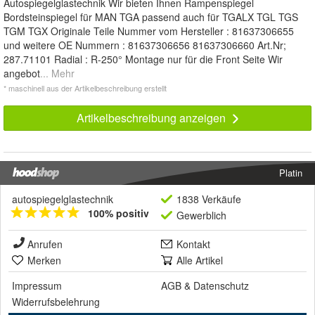
Autospiegelglastechnik Wir bieten Ihnen Rampenspiegel
Bordsteinspiegel für MAN TGA passend auch für TGALX TGL TGS
TGM TGX Originale Teile Nummer vom Hersteller : 81637306655
und weitere OE Nummern : 81637306656 81637306660 Art.Nr;
287.71101 Radial : R-250° Montage nur für die Front Seite Wir
angebot
... Mehr
* maschinell aus der Artikelbeschreibung erstellt
Artikelbeschreibung anzeigen
Platin
autospiegelglastechnik
1838 Verkäufe
100% positiv
Gewerblich
Anrufen
Kontakt
Merken
Alle Artikel
Impressum
AGB
&
Datenschutz
Widerrufsbelehrung