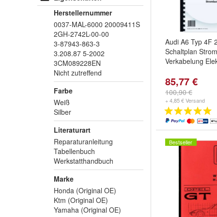
Herstellernummer
0037-MAL-6000 20009411S
2GH-2742L-00-00
Audi A6 Typ 4F 
3-87943-863-3
Schaltplan Strom
3.208.87 5-2002
Verkabelung Elek
3CM089228EN
Nicht zutreffend
85,77 €
Farbe
100,90 €
+ 4,85 € Versand
Weiß
Silber
Literaturart
Reparaturanleitung
Bestseller
Tabellenbuch
Werkstatthandbuch
Marke
Honda (Original OE)
Ktm (Original OE)
Yamaha (Original OE)