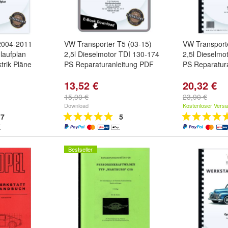
2004-2011
VW Transporter T5 (03-15)
VW Transport
laufplan
2,5l Dieselmotor TDI 130-174
2,5l Dieselmo
trik Pläne
PS Reparaturanleitung PDF
PS Reparatur
13,52 €
20,32 €
15,90 €
23,90 €
Download
Kostenloser Vers
7
5
Bestseller