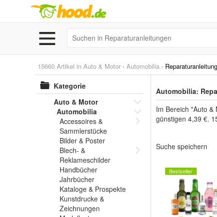
15660 Artikel in
Auto & Motor
›
Automobilia
›
Reparaturanleitun
Kategorie
Automobilia: Repa
Auto & Motor
Im Bereich "Auto & 
Automobilia
günstigen 4,39 €. 1
Accessoires &
Sammlerstücke
Bilder & Poster
Suche speichern
Blech- &
Reklameschilder
Handbücher
Bestseller
Jahrbücher
Kataloge & Prospekte
Kunstdrucke &
Zeichnungen