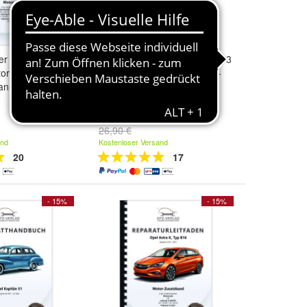
er T5 2003-2015
VW Transporter T4 1990-2003
tor TDI 130-174
2,4/2,5l Dieselmotor TDI 75-
anleitung
150PS Reparaturanleitung
22,87 €
26,90 €
and
Kostenloser Versand
20
17
- 15%
- 15%