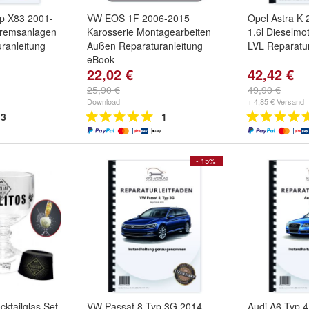
yp X83 2001-
VW EOS 1F 2006-2015
Opel Astra K 
remsanlagen
Karosserie Montagearbeiten
1,6l Dieselmo
ranleitung
Außen Reparaturanleitung
LVL Reparatur
eBook
22,02 €
42,42 €
25,90 €
49,90 €
Download
+ 4,85 € Versand
3
1
- 15%
ocktailglas Set
VW Passat 8 Typ 3G 2014-
Audi A6 Typ 