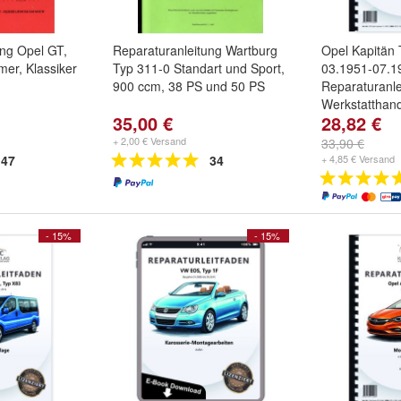
ung Opel GT,
Reparaturanleitung Wartburg
Opel Kapitän 
mer, Klassiker
Typ 311-0 Standart und Sport,
03.1951-07.1
900 ccm, 38 PS und 50 PS
Reparaturanle
Werkstatthan
35,00 €
28,82 €
+ 2,00 € Versand
33,90 €
47
34
+ 4,85 € Versand
- 15%
- 15%