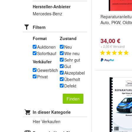
Hersteller-Anbieter
Mercedes-Benz
Reparaturanleit
Auto, PKW, Oldti
Filtern
Format
Zustand
34,00 €
Auktionen
Neu
+ 2,00 € Versand
Sofortkauf
Wie neu
Sehr gut
Verkäufer
Gut
Gewerblich
Akzeptabel
Privat
Überholt
Defekt
Finden
In dieser Kategorie
Hier Verkaufen