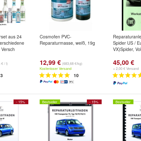
rset aus 24
Cosmofen PVC-
Reparaturanle
Verschiedene
Reparaturmasse, weiß, 19g
Spider US / E
x Versch
VX)Spider, Vo
12,99 €
45,00 €
€ / l)
(683,68 €/kg)
Kostenloser Versand
+ 2,00 € Versand
3
10
- 15%
Bestseller
- 15%
Bestseller