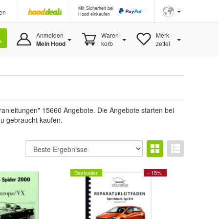
Mit Sicherheit bei
en
Hood einkaufen
Anmelden
Waren-
Merk-
Mein Hood
korb
zettel
ranleitungen" 15660 Angebote. Die Angebote starten bei
du gebraucht kaufen.
Bestseller
- 15%