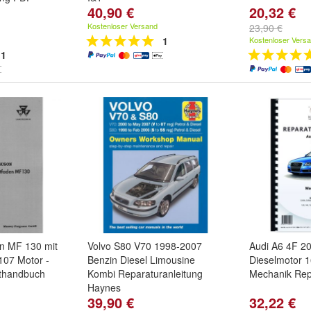
40,90 €
20,32 €
Kostenloser Versand
23,90 €
1
Kostenloser Vers
1
n MF 130 mit
Volvo S80 V70 1998-2007
Audi A6 4F 20
107 Motor -
Benzin Diesel Limousine
Dieselmotor 
tthandbuch
Kombi Reparaturanleitung
Mechanik Rep
Haynes
39,90 €
32,22 €