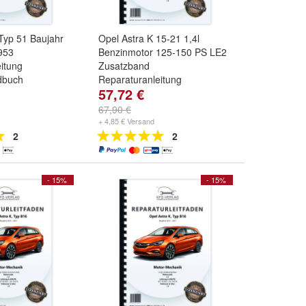
Typ 51 Baujahr
Opel Astra K 15-21 1,4l
953
Benzinmotor 125-150 PS LE2
itung
Zusatzband
dbuch
Reparaturanleitung
57,72 €
67,90 €
+ 4,85 € Versand
2
2
- 15%
- 15%