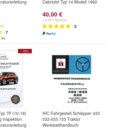
raturanleitung
Cabriolet Typ 14 Modell 1960
40,00 €
+ 2,00 € Versand
and
5
7
- 15%
yp 7P (10-18)
IHC Fahrgestell Schlepper 433
g Inspektion
533 633 733 Traktor
raturanleitung
Werkstatthandbuch