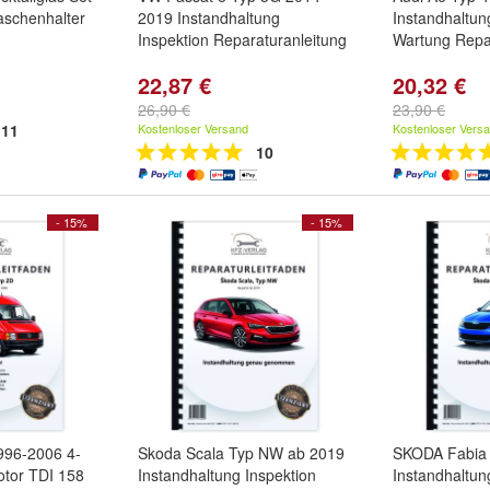
laschenhalter
2019 Instandhaltung
Instandhaltun
Inspektion Reparaturanleitung
Wartung Repa
22,87 €
20,32 €
26,90 €
23,90 €
11
Kostenloser Versand
Kostenloser Vers
10
- 15%
- 15%
996-2006 4-
Skoda Scala Typ NW ab 2019
SKODA Fabia
motor TDI 158
Instandhaltung Inspektion
Instandhaltun