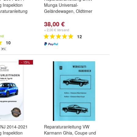
g Inspektion
Munga Universal-
raturanleitung
Geländewagen, Oldtimer
38,00 €
+ 2,00 € Versand
and
12
10
- 15%
 NJ 2014-2021
Reparaturanleitung VW
g Inspektion
Karmann Ghia, Coupe und