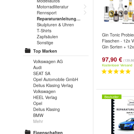
Modellautos
Motorradliteratur
Rennsport
Reparaturanleitungen
Skulpturen & Uhren
T-Shirts
Gin Tonic Probie
Zapfsäulen
Flaschen - 12x 
Sonstige
Gin Sorten + 12
Top Marken
97,90 €
(139,86 
Volkswagen AG
Kostenloser Versand
Audi
SEAT SA
Opel Automobile GmbH
Delius Klasing Verlag
Volkswagen
HEEL Verlag
Bestseller
Opel
Delius Klasing
BMW
Mehr
Eigenschaften