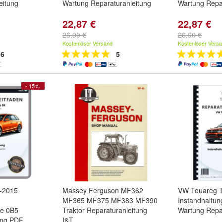
eitung
Wartung Reparaturanleitung
Wartung Repa
22,87 €
22,87 €
26,90 €
26,90 €
Kostenloser Versand
Kostenloser Vers
6
5
- 15%
7-2015
Massey Ferguson MF362
VW Touareg T
MF365 MF375 MF383 MF390
Instandhaltun
be 0B5
Traktor Reparaturanleitung
Wartung Repa
ung PDF
I&T