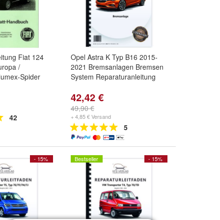
itung Fiat 124
Opel Astra K Typ B16 2015-
uropa /
2021 Bremsanlagen Bremsen
lumex-Spider
System Reparaturanleitung
42,42 €
49,90 €
42
+ 4,85 € Versand
5
- 15%
Bestseller
- 15%