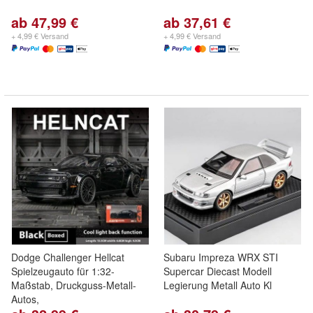
ab 47,99 €
ab 37,61 €
+ 4,99 € Versand
+ 4,99 € Versand
Dodge Challenger Hellcat
Subaru Impreza WRX STI
Spielzeugauto für 1:32-
Supercar Diecast Modell
Maßstab, Druckguss-Metall-
Legierung Metall Auto Kl
Autos,