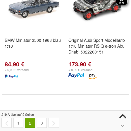
BMW Miniatur 2500 1968 blau
Original Audi Sport Modellauto
1:18
1:18 Miniatur RS Q e-tron Abu
Dhabi 5022200151
84,90 €
173,90 €
+ 6,90 € Versand
+ 8,90 € Versand
219 Artikel auf 5 Seiten
1
2
3