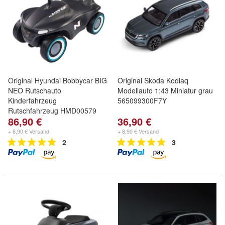
Original Hyundai Bobbycar BIG
Original Skoda Kodiaq
NEO Rutschauto
Modellauto 1:43 Miniatur grau
Kinderfahrzeug
565099300F7Y
Rutschfahrzeug HMD00579
86,90 €
36,90 €
+ 8,90 € Versand
+ 8,90 € Versand
2
3