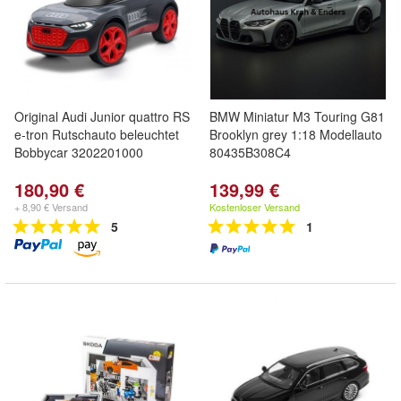
Original Audi Junior quattro RS
BMW Miniatur M3 Touring G81
e-tron Rutschauto beleuchtet
Brooklyn grey 1:18 Modellauto
Bobbycar 3202201000
80435B308C4
180,90 €
139,99 €
+ 8,90 € Versand
Kostenloser Versand
5
1