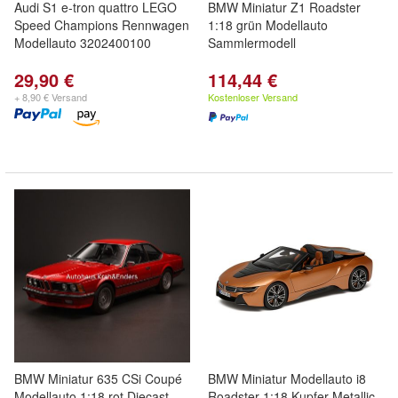
Audi S1 e-tron quattro LEGO
BMW Miniatur Z1 Roadster
Speed Champions Rennwagen
1:18 grün Modellauto
Modellauto 3202400100
Sammlermodell
29,90 €
114,44 €
+ 8,90 € Versand
Kostenloser Versand
BMW Miniatur 635 CSi Coupé
BMW Miniatur Modellauto i8
Modellauto 1:18 rot Diecast
Roadster 1:18 Kupfer Metallic