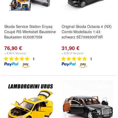
Skoda Service Station Enyaq
Original Skoda Octavia 4 (NX)
Coupé RS Werkstatt Bausteine
Combi Modellauto 1:43
Baukasten 6U0087558
schwarz 5E7099300F9R
76,90 €
31,90 €
+ 8,90 € Versand
+ 8,90 € Versand
1
1