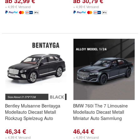
ab 32,99 €
ab 30,79 €
+ 4,99 € Versand
+ 4,99 € Versand
Bentley Mulsanne Bentayga
BMW 760i The 7 Limousine
Modellauto Diecast Metall
Modellauto Diecast Metall
Rückzug Spielzeug Auto
Miniatur Auto Sammlung
46,34 €
46,44 €
+ 4,99 € Versand
+ 4,99 € Versand