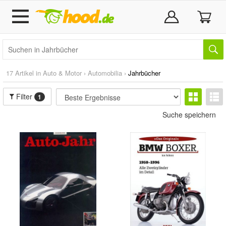
17 Artikel in
Auto & Motor
›
Automobilia
›
Jahrbücher
Filter
1
Suche speichern