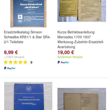
Ersatzteilkatalog Simson
Kurze Betriebsanleitung
Schwalbe KR51/1 & Star SR4-
Mercedes 170V 1937
2/1 Teileliste
Werkzeug-Zubehör-Ersatzteil-
Ausrüstung
9,99 €
19,00 €
+ 2,50 € Versand
Kostenloser Versand
9