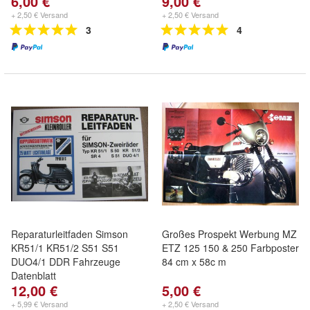
6,00 €
9,00 €
+ 2,50 € Versand
+ 2,50 € Versand
3
4
Reparaturleitfaden Simson
Großes Prospekt Werbung MZ
KR51/1 KR51/2 S51 S51
ETZ 125 150 & 250 Farbposter
DUO4/1 DDR Fahrzeuge
84 cm x 58c m
Datenblatt
12,00 €
5,00 €
+ 5,99 € Versand
+ 2,50 € Versand