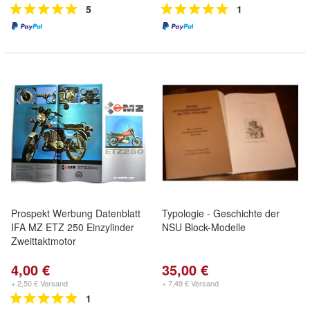
5
1
Prospekt Werbung Datenblatt
Typologie - Geschichte der
IFA MZ ETZ 250 Einzylinder
NSU Block-Modelle
Zweittaktmotor
4,00 €
35,00 €
+ 2,50 € Versand
+ 7,49 € Versand
1