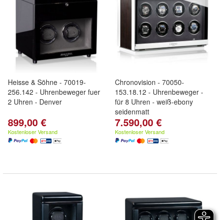
Heisse & Söhne - 70019-
Chronovision - 70050-
256.142 - Uhrenbeweger fuer
153.18.12 - Uhrenbeweger -
2 Uhren - Denver
für 8 Uhren - weiß-ebony
seidenmatt
899,00 €
7.590,00 €
Kostenloser Versand
Kostenloser Versand