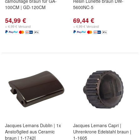
camouflage braun für GA-
Resin Lünette braun DW-
100CM | GD-120CM
5600NC-5
54,99 €
69,44 €
+ 4,99 € Versand
+ 4,99 € Versand
Jacques Lemans Dublin | 1x
Jacques Lemans Capri |
Anstoßglied aus Ceramic
Uhrenkrone Edelstahl braun |
braun | 1-1742I
1-1605