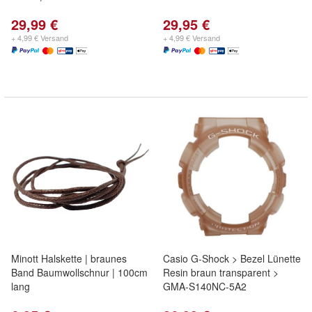
29,99 €
29,95 €
+ 4,99 € Versand
+ 4,99 € Versand
Minott Halskette | braunes
Casio G-Shock > Bezel Lünette
Band Baumwollschnur | 100cm
Resin braun transparent >
lang
GMA-S140NC-5A2