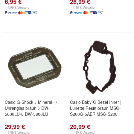
6,95 €
26,99 €
+ 4,99 € Versand
+ 4,99 € Versand
Casio G-Shock > Mineral - /
Casio Baby-G Bezel Inner |
Uhrenglas braun > DW-
Lünette Resin braun MSG-
5600LU-8 DW-5600LU
S200G-5AER MSG-S200
29,99 €
20,99 €
+ 4,99 € Versand
+ 4,99 € Versand