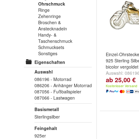
Ohrschmuck
Ringe
Zehenringe
Broschen &
Anstecknadeln
Handy- &
Taschenschmuck
Schmucksets
Sonstiges
Einzel-Ohrsteck
925 Sterling Silbe
Eigenschaften
bicolor vergoldet
Auswahl
Auswahl:
086196
ab 25,00 €
086196 - Motorrad
087056 - Fußball
086206 - Anhänger Motorrad
087066 - Lastw
Kostenloser Versand
087056 - Fußballspieler
087066 - Lastwagen
Basismetall
Sterlingsilber
Feingehalt
925er