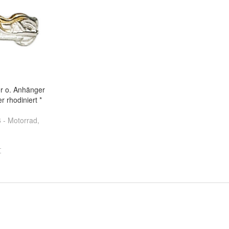
er o. Anhänger
r rhodiniert *
 - Motorrad
,
spieler
und
agen