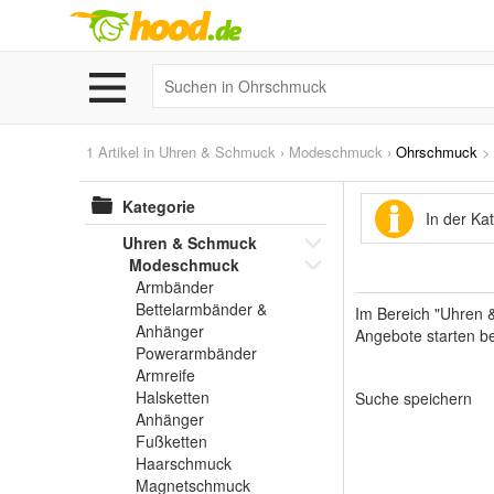
1 Artikel in
Uhren & Schmuck
›
Modeschmuck
›
Ohrschmuck
Kategorie
In der K
Uhren & Schmuck
Modeschmuck
Armbänder
Bettelarmbänder &
Im Bereich "Uhren 
Anhänger
Angebote starten be
Powerarmbänder
Armreife
Halsketten
Suche speichern
Anhänger
Fußketten
Haarschmuck
Magnetschmuck