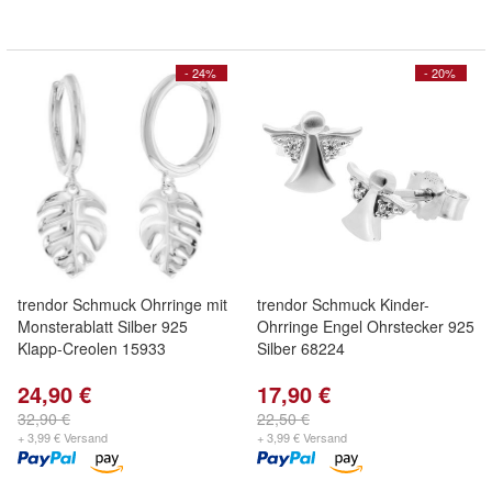
- 24%
- 20%
trendor Schmuck Ohrringe mit
trendor Schmuck Kinder-
Monsterablatt Silber 925
Ohrringe Engel Ohrstecker 925
Klapp-Creolen 15933
Silber 68224
24,90 €
17,90 €
32,90 €
22,50 €
+ 3,99 € Versand
+ 3,99 € Versand