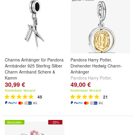
Charms Anhänger für Pandora
Pandora Harry Potter,
Armbänder 925 Sterling Silber
Drehender Hedwig Charm-
Charm Armband Schere &
Anhänger
Kamm
Pandora Harry Potter,
30,99 €
49,00 €
Drehender Hedwig Charm-
Anhänger
Kostenloser Versand
Kostenloser Versand
45
21
Bestseller
- 20%