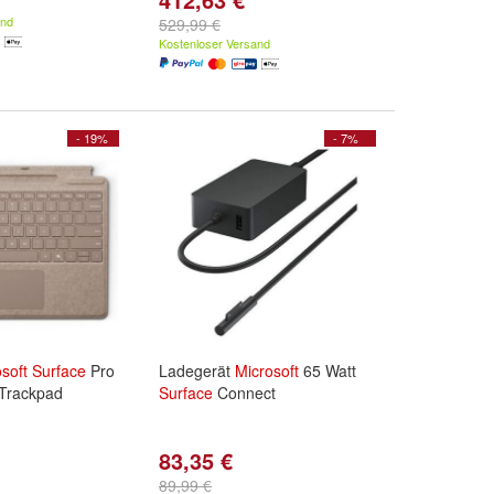
and
529,99 €
Kostenloser Versand
- 19%
- 7%
soft
Surface
Pro
Ladegerät
Microsoft
65 Watt
 Trackpad
Surface
Connect
83,35 €
89,99 €