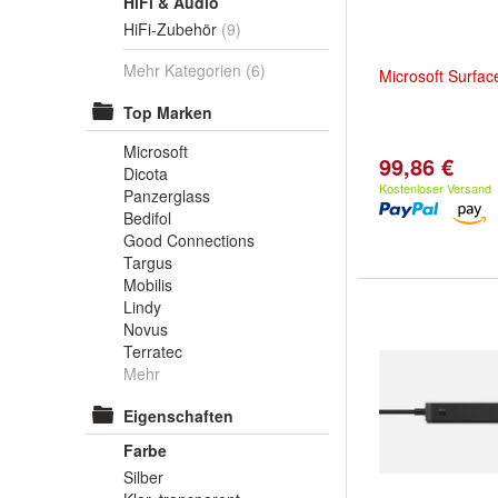
HiFi & Audio
HiFi-Zubehör
(9)
Mehr Kategorien
(6)
Microsoft
Surfac
Top Marken
Microsoft
99,86 €
Dicota
Kostenloser Versand
Panzerglass
Bedifol
Good Connections
Targus
Mobilis
Lindy
Novus
Terratec
Mehr
Eigenschaften
Farbe
Silber