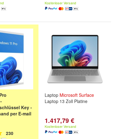
and
Kostenloser Versand
Pro
Laptop
Microsoft
Surface
-
Laptop 13 Zoll Platine
schlüssel Key -
and per E-mail
1.417,79 €
Kostenloser Versand
230