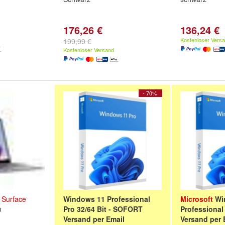
176,26 €
136,24 €
Kostenloser Vers
199,99 €
Kostenloser Versand
- 70%
Surface
Windows 11 Professional
Microsoft
Wi
n
Pro 32/64 Bit - SOFORT
Professional
Versand per Email
Versand per 