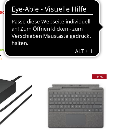
face
USB-C
Tastatur
Microsoft
Hochwertige
Surface
Pro
282,09 €
Kostenloser Versand
and
- 19%