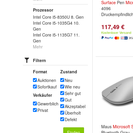
Surface
Pen
Mic
4096
Prozessor
Druckempfindlich
Intel Core i5-8350U 8. Gen
Intel Core i5-1035G4 10.
117,49 €
Gen
Kostenloser Versand
Intel Core i5-1135G7 11.
Gen
Mehr
Filtern
Format
Zustand
Auktionen
Neu
Sofortkauf
Wie neu
Sehr gut
Verkäufer
Gut
Gewerblich
Akzeptabel
Privat
Überholt
Defekt
Maus
Microsoft
Finden
Bluetooth Grau