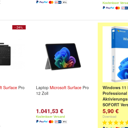
Kostenloser Vers
- 24%
ft
Surface
Pro
Laptop
Microsoft
Surface
Pro
Windows 11 
12 Zoll
Professional 
Aktivierungs
SOFORT Vers
1.041,53 €
5,90 €
Kostenloser Versand
Download