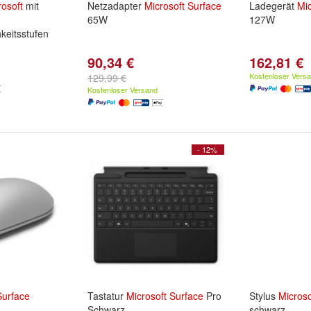
rosoft
mit
Netzadapter
Microsoft
Surface
Ladegerät
Mic
65W
127W
keitsstufen
90,34 €
162,81 €
Kostenloser Vers
129,99 €
Kostenloser Versand
- 12%
Surface
Tastatur
Microsoft
Surface
Pro
Stylus
Microso
Schwarz
schwarz