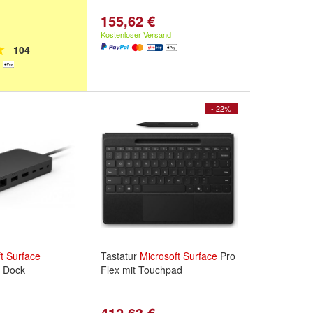
155,62 €
Kostenloser Versand
104
- 22%
t
Surface
Tastatur
Microsoft
Surface
Pro
4 Dock
Flex mit Touchpad
412,63 €