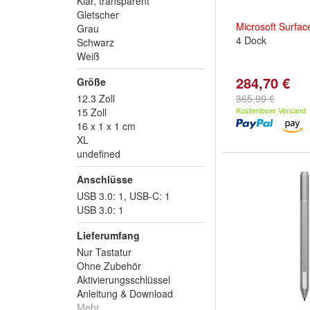
Klar, transparent
Gletscher
Microsoft
Surfac
Grau
4 Dock
Schwarz
Weiß
284,70 €
Größe
12.3 Zoll
365,99 €
Kostenloser Versand
15 Zoll
16 x 1 x 1 cm
XL
undefined
Anschlüsse
USB 3.0: 1, USB-C: 1
USB 3.0: 1
Lieferumfang
Nur Tastatur
Ohne Zubehör
Aktivierungsschlüssel
Anleitung & Download
Mehr