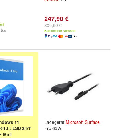
247,90 €
and
309,99 €
Kostenloser Versand
ndows 11
Ladegerät
Microsoft
Surface
 64Bit ESD 24/7
Pro 65W
E-Mail