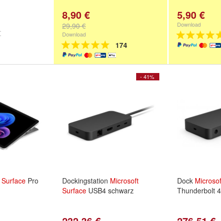
8,90 €
5,90 €
Download
29,90 €
Download
174
- 41%
Surface
Pro
Dockingstation
Microsoft
Dock
Microsof
Surface
USB4 schwarz
Thunderbolt 
232,36 €
276,51 €