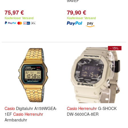
9AVEF
75,97 €
79,90 €
Kostenloser Versand
Kostenloser Versand
- 15%
Casio
Digitaluhr A159WGEA-
Casio
Herrenuhr
G-SHOCK
1EF
Casio
Herrenuhr
DW-5600CA-8ER
Armbanduhr