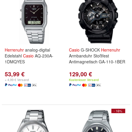
Herrenuhr
analog-digital
Casio
G-SHOCK
Herrenuhr
Edelstahl
Casio
AQ-230A-
Armbanduhr Stoßfest
1DMQYES
Antimagnetisch GA-110-1BER
53,99 €
129,00 €
+ 4,99 € Versand
Kostenloser Versand
- 16%