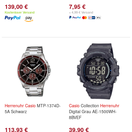
139,00 €
7,95 €
Kostenloser Versand
+ 4,99 € Versand
Herrenuhr
Casio
MTP-1374D-
Casio
Collection
Herrenuhr
5A Schwarz
Digital Grau AE-1500WH-
8BVEF
113,93 €
39,90 €