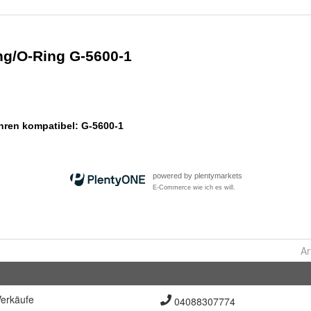
Ar
erkäufe
04088307774