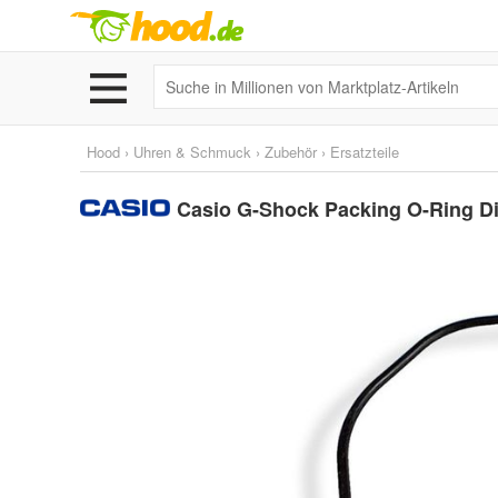
Hood
›
Uhren & Schmuck
›
Zubehör
›
Ersatzteile
Casio G-Shock Packing O-Ring Di