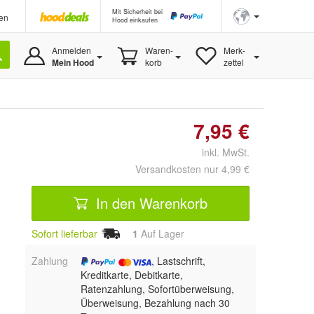
Mit Sicherheit bei
en
Hood einkaufen
Anmelden
Waren-
Merk-
Mein Hood
korb
zettel
7,95 €
inkl. MwSt.
Versandkosten nur 4,99 €
In den Warenkorb
Sofort lieferbar
1
Auf Lager
Zahlung
, Lastschrift,
Kreditkarte, Debitkarte,
Ratenzahlung, Sofortüberweisung,
Überweisung, Bezahlung nach 30