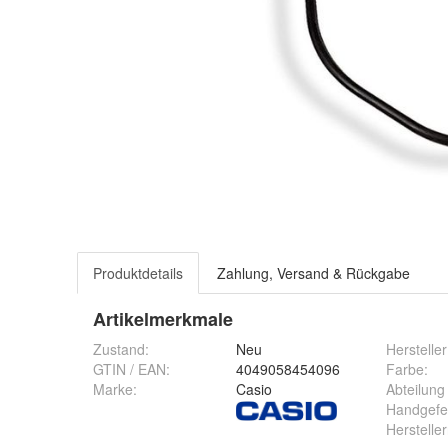
Produktdetails
Zahlung, Versand & Rückgabe
Artikelmerkmale
Zustand:
Neu
Hersteller
GTIN / EAN:
4049058454096
Farbe
:
Marke:
Casio
Abteilun
Handgefe
Herstell