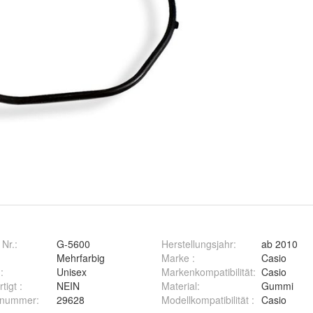
 Nr.:
G-5600
Herstellungsjahr
:
ab 2010
Mehrfarbig
Marke
:
Casio
g
:
Unisex
Markenkompatibilität
:
Casio
rtigt
:
NEIN
Material
:
Gummi
ernummer
:
29628
Modellkompatibilität
:
Casio