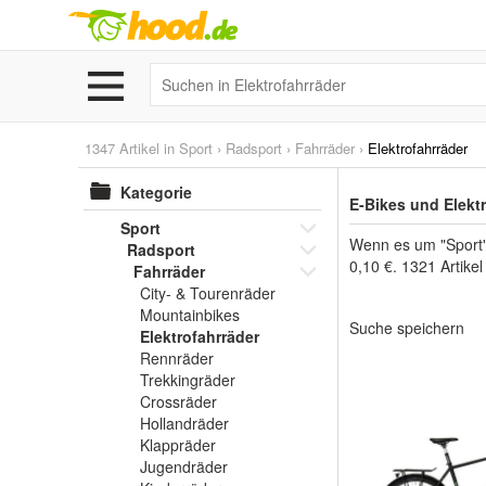
1347 Artikel in
Sport
›
Radsport
›
Fahrräder
›
Elektrofahrräder
Kategorie
E-Bikes und Elekt
Sport
Wenn es um "Sport" 
Radsport
0,10 €. 1321 Artike
Fahrräder
City- & Tourenräder
Mountainbikes
Suche speichern
Elektrofahrräder
Rennräder
Trekkingräder
Crossräder
Hollandräder
Klappräder
Jugendräder