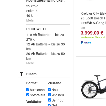
Höchstgeschwindigkeit
25 km-h
25km-h
Kreidler City Ele
40 km-h
28 Eco8 Bosch 
Mehr
i625Wh 5-Gang R
cm
REICHWEITE
3.999,00 €
110 Ah Batterien – bis zu
Kostenloser Versand
270 km
12 Ah Batterie – bis zu 30
km
20 Ah Batterie – bis zu 50
km
Mehr
Filtern
Format
Zustand
Auktionen
Neu
Sofortkauf
Wie neu
Sehr gut
Verkäufer
Gut