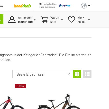
Mit Sicherheit bei
en
Hood einkaufen
Anmelden
Waren-
Merk-
Mein Hood
korb
zettel
ebote in der Kategorie "Fahrräder". Die Preise starten ab
 kaufen.
- 15%