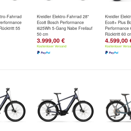
ktro-Fahrrad
Kreidler Elektro-Fahrrad 28"
Kreidler Elek
Performance
Eco8 Bosch Performance
Eco8+ Plus B
ücktritt 55
i625Wh 5-Gang Nabe Freilauf
Performance
50 cm
Rücktritt 60 
3.999,00 €
4.599,00 
Zulässiges G
170 kg - Bos
Kostenloser Versand
Kostenloser Vers