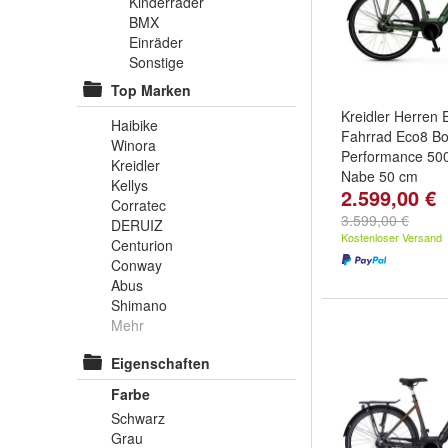
Kinderräder
BMX
Einräder
Sonstige
Top Marken
Kreidler Herren E
Haibike
Fahrrad Eco8 B
Winora
Performance 500
Kreidler
Nabe 50 cm
Kellys
2.599,00 €
Corratec
3.599,00 €
DERUIZ
Kostenloser Versand
Centurion
Conway
Abus
Shimano
Mehr
Eigenschaften
Farbe
Schwarz
Grau