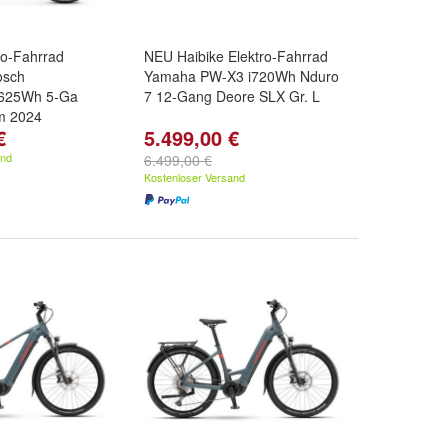
tro-Fahrrad
NEU Haibike Elektro-Fahrrad
osch
Yamaha PW-X3 i720Wh Nduro
 625Wh 5-Ga
7 12-Gang Deore SLX Gr. L
cm 2024
€
5.499,00 €
esamtgewicht
ch Smart 75NM
and
6.499,00 €
Kostenloser Versand