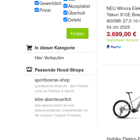
Gewerblich
Akzeptabel
NEU Winora Elek
Privat
Überholt
Yakun X10E Bos
Defekt
i600Wh 27,5 10
54 cm 2025
3.699,00 €
Finden
Kostenloser Versand
In dieser Kategorie
Hier Verkaufen
Passende Hood-Shops
sportboerse-shop
sportboerse-Shop.de - dein Partner
rund um Fashion & Sports
lebe-abenteuerlich
lebe-abenteuerlich ist euer
leidenschaftlicher Onlinehändler für
die coolsten Outdoor Produkte.
Haibike Elektro-