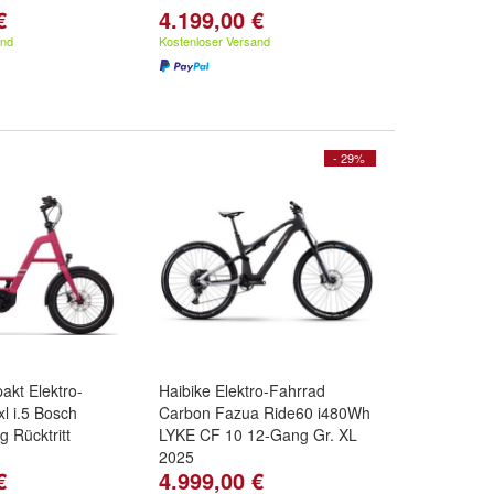
€
4.199,00 €
and
Kostenloser Versand
- 29%
kt Elektro-
Haibike Elektro-Fahrrad
xl i.5 Bosch
Carbon Fazua Ride60 i480Wh
 Rücktritt
LYKE CF 10 12-Gang Gr. XL
2025
€
4.999,00 €