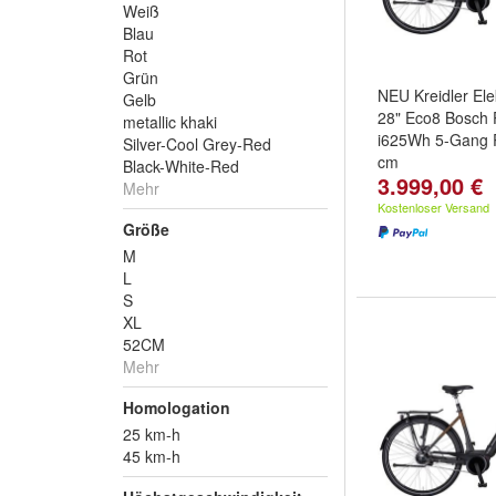
Weiß
Blau
Rot
Grün
NEU Kreidler Ele
Gelb
28" Eco8 Bosch
metallic khaki
i625Wh 5-Gang R
Silver-Cool Grey-Red
cm
Black-White-Red
3.999,00 €
Mehr
Kostenloser Versand
Größe
M
L
S
XL
52CM
Mehr
Homologation
25 km-h
45 km-h