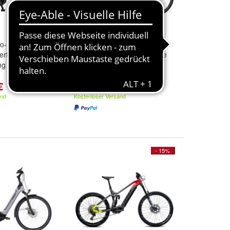
ro-Fahrrad 28"
NEU Kreidler Elektro-Fahrrad
erformance
28 Eco8 Bosch Performance
g Nabe Freilauf
i625Wh 5-Gang Rücktritt 45
cm
€
3.999,00 €
and
Kostenloser Versand
- 15%