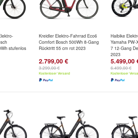
lektro-
Kreidler Elektro-Fahrrad Eco6
Haibike Elekt
osch
Comfort Bosch 500Wh 8-Gang
Yamaha PW-X
Wh stufenlos
Rücktritt 55 cm rot 2023
7 12-Gang De
2023
2.799,00 €
5.499,00 
3.299,00 €
6.499,00 €
Kostenloser Versand
Kostenloser Vers