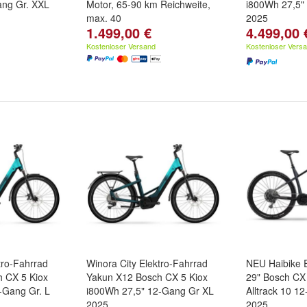
ang Gr. XXL
Motor, 65-90 km Reichweite,
i800Wh 27,5"
max. 40
2025
1.499,00 €
4.499,00 
Kostenloser Versand
Kostenloser Vers
tro-Fahrrad
Winora City Elektro-Fahrrad
NEU Haibike E
 CX 5 Kiox
Yakun X12 Bosch CX 5 Kiox
29" Bosch CX
-Gang Gr. L
i800Wh 27,5" 12-Gang Gr XL
Alltrack 10 1
2025
2025