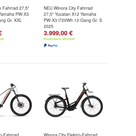
o Fahrrad 27,5"
NEU Winora City Fahrrad
 Yamaha PW-X3
27,5" Yucatan X12 Yamaha
ng Gr. XXL
PW-X3 i720Wh 12-Gang Gr. S
2025
€
3.999,00 €
and
Kostenloser Versand
ro-Fahrrad
Winora City Elektro-Fahrrad