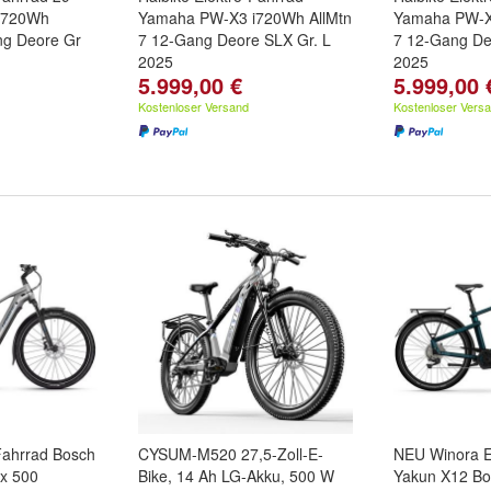
i720Wh
Yamaha PW-X3 i720Wh AllMtn
Yamaha PW-X
ang Deore Gr
7 12-Gang Deore SLX Gr. L
7 12-Gang De
2025
2025
5.999,00 €
5.999,00 
Kostenloser Versand
Kostenloser Vers
-Fahrrad Bosch
CYSUM-M520 27,5-Zoll-E-
NEU Winora E
x 500
Bike, 14 Ah LG-Akku, 500 W
Yakun X12 Bo