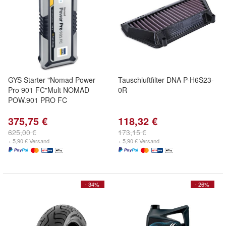
GYS Starter "Nomad Power
Tauschluftfilter DNA P-H6S23-
Pro 901 FC"Mult NOMAD
0R
POW.901 PRO FC
375,75 €
118,32 €
625,00 €
173,15 €
+ 5,90 € Versand
+ 5,90 € Versand
- 34%
- 26%