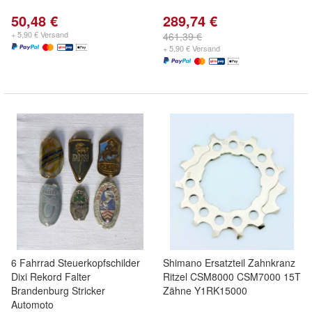
50,48 €
289,74 €
+ 5,90 € Versand
461,39 €
+ 5,90 € Versand
6 Fahrrad Steuerkopfschilder
Shimano Ersatzteil Zahnkranz
Dixi Rekord Falter
Ritzel CSM8000 CSM7000 15T
Brandenburg Stricker
Zähne Y1RK15000
Automoto