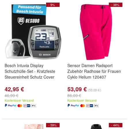
- 9%
- 38%
Bosch Intuvia Display
Sensor Damen Radsport
Schutzhülle-Set - Kratzfeste
Zubehör Radhose für Frauen
Steuereinheit Schutz Cover
Cyklo Helium 120407
42,95 €
53,09 €
(53,09 €/)
46,99 €
86,09 €
Kostenloser Versand
Kostenloser Versand
- 59%
- 44%