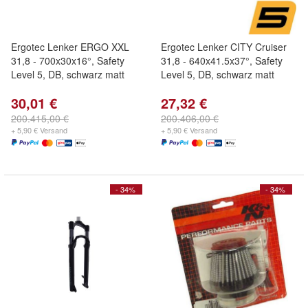
Ergotec Lenker ERGO XXL
Ergotec Lenker CITY Cruiser
31,8 - 700x30x16°, Safety
31,8 - 640x41.5x37°, Safety
Level 5, DB, schwarz matt
Level 5, DB, schwarz matt
30,01 €
27,32 €
200.415,00 €
200.406,00 €
+ 5,90 € Versand
+ 5,90 € Versand
- 34%
- 34%