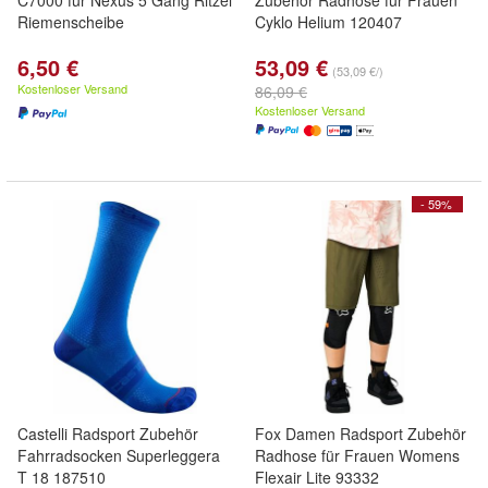
C7000 für Nexus 5 Gang Ritzel
Zubehör Radhose für Frauen
Riemenscheibe
Cyklo Helium 120407
6,50 €
53,09 €
(53,09 €/)
Kostenloser Versand
86,09 €
Kostenloser Versand
- 59%
Castelli Radsport Zubehör
Fox Damen Radsport Zubehör
Fahrradsocken Superleggera
Radhose für Frauen Womens
T 18 187510
Flexair Lite 93332