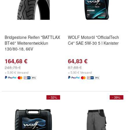
Bridgestone Reifen "BATTLAX
WOLF Motoröl "OfficialTech
BT46" Weiterentwicklun
C4" SAE 5W-30 5 l Kanister
130/80-18, 66V
164,68 €
64,83 €
248,75 €
87,88 €
+ 5,90 € Versand
+ 5,90 € Versand
- 32%
- 39%