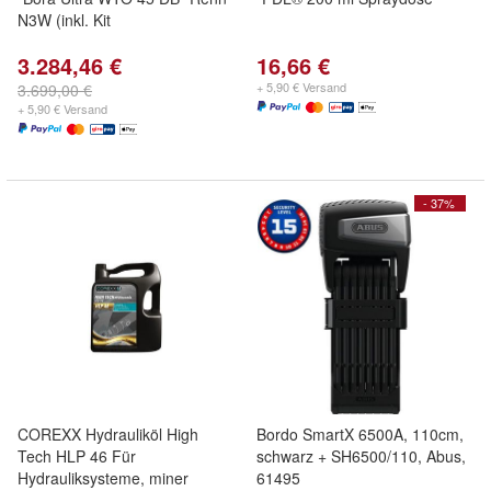
N3W (inkl. Kit
3.284,46 €
16,66 €
+ 5,90 € Versand
3.699,00 €
+ 5,90 € Versand
- 37%
COREXX Hydrauliköl High
Bordo SmartX 6500A, 110cm,
Tech HLP 46 Für
schwarz + SH6500/110, Abus,
Hydrauliksysteme, miner
61495