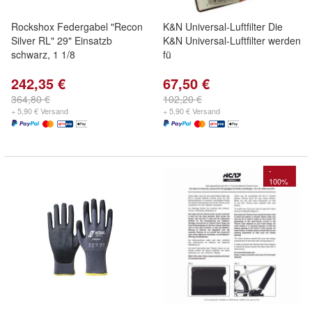
Rockshox Federgabel "Recon
K&N Universal-Luftfilter Die
Silver RL" 29" Einsatzb
K&N Universal-Luftfilter werden
schwarz, 1 1/8
fü
242,35 €
67,50 €
364,80 €
102,20 €
+ 5,90 € Versand
+ 5,90 € Versand
-
100%