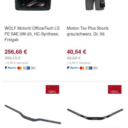
WOLF Motoröl OfficialTech LS
Motion Tex Plus Shorts
FE SAE 0W-20, HC-Synthese,
grau/schwarz, Gr. 56
Freigab
256,68 €
40,54 €
380,13 €
66,00 €
+ 5,90 € Versand
+ 5,90 € Versand
-
-
100%
100%