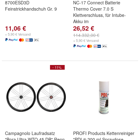
8700ESD3D
NC-17 Connect Batterie
Feinstrickhandschuh Gr. 9
Thermo Cover 7.0 S
Klettverschluss, für Intube-
Akku im
11,06 €
26,52 €
+ 5,90 € Versand
114.332,00 €
+ 5,90 € Versand
- 11%
Campagnolo Laufradsatz
PROFI Products Kettenreiniger
"Bora Ultra WTO 45 DB" Renn
"PDL® 200 ml Spraydose