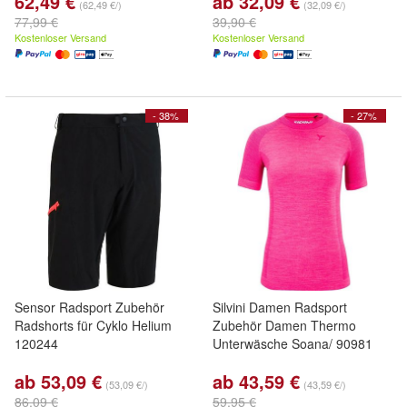
62,49 €
ab 32,09 €
(62,49 €/)
(32,09 €/)
77,99 €
39,90 €
Kostenloser Versand
Kostenloser Versand
- 38%
- 27%
Sensor Radsport Zubehör
Silvini Damen Radsport
Radshorts für Cyklo Helium
Zubehör Damen Thermo
120244
Unterwäsche Soana/ 90981
ab 53,09 €
ab 43,59 €
(53,09 €/)
(43,59 €/)
86,09 €
59,95 €