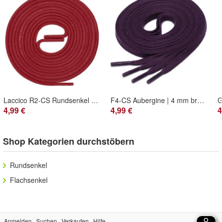
Laccico R2-CS Rundsenkel gewachst 2 mm – Rot
F4-CS Aubergine | 4 mm breite flache gewachste Schnürsenkel
4,99 €
4,99 €
4
Shop Kategorien durchstöbern
Rundsenkel
Flachsenkel
Anmelden
Suchen
Verkaufen
Hilfe