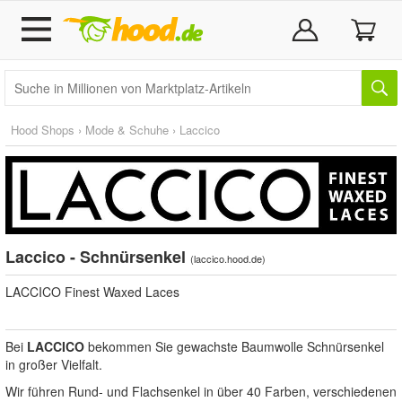
Hood Shops
›
Mode & Schuhe
›
Laccico
Laccico - Schnürsenkel
(
laccico.hood.de
)
LACCICO Finest Waxed Laces
Bei
LACCICO
bekommen Sie gewachste Baumwolle Schnürsenkel
in großer Vielfalt.
Wir führen Rund- und Flachsenkel in über 40 Farben, verschiedenen