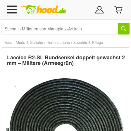
Hood
›
Mode & Schuhe
›
Herrenschuhe
›
Zubehör & Pflege
Laccico R2-SL Rundsenkel doppelt gewachst 2
mm – Militare (Armeegrün)