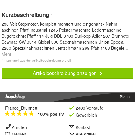
Kurzbeschreibung
*
230 Volt Stopmotor, komplett montiert und eingenäht - Nähm
aschinen Pfaff Industrial 1245 Polstermaschine Ledermaschine
Bügeltechnik Pfaff 114 Juki DDL 8700 Dürkopp Adler 267 Brunnetti
Sewmac SW 3314 Global 390 Sacknähmaschinen Union Special
2200 Spezialnähmaschinen Jentschmann 269 Pfaff 1163 Bügele
...
Mehr
* maschinell aus der Artikelbeschreibung erstellt
Artikelbeschreibung anzeigen
Platin
Franco_Brunnetti
2400 Verkäufe
100% positiv
Gewerblich
Anrufen
Kontakt
Merken
Alle Artikel