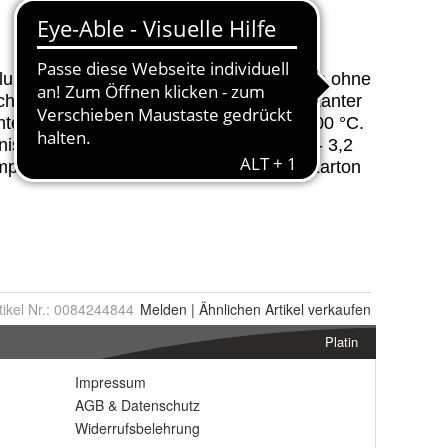
tikel Nr.:
0084244844
Melden
|
Ähnlichen
Artikel verkaufen
Platin
Impressum
AGB
&
Datenschutz
Widerrufsbelehrung