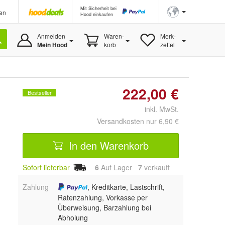
Mit Sicherheit bei
en
Hood einkaufen
Anmelden
Waren-
Merk-
Mein Hood
korb
zettel
222,00 €
Bestseller
inkl. MwSt.
Versandkosten nur 6,90 €
In den Warenkorb
Sofort lieferbar
6
Auf Lager
7
 verkauft
Zahlung
, Kreditkarte, Lastschrift,
Ratenzahlung, Vorkasse per
Überweisung, Barzahlung bei
Abholung