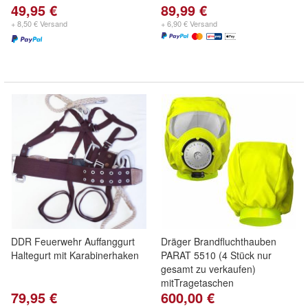
49,95 €
89,99 €
+ 8,50 € Versand
+ 6,90 € Versand
DDR Feuerwehr Auffanggurt
Dräger Brandfluchthauben
Haltegurt mit Karabinerhaken
PARAT 5510 (4 Stück nur
gesamt zu verkaufen)
mitTragetaschen
79,95 €
600,00 €