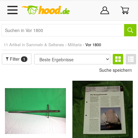
11 Artikel in
Sammeln & Seltenes
›
Militaria
›
Vor 1800
Filter
1
Suche speichern