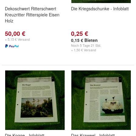
Dekoschwert Ritterschwert
Die Kriegsdschunke - Infoblatt
Kreuzritter Ritterspiele Eisen
Holz
50,00 €
0,25 €
+ 5,15 € Versand
0,15 € Bieten
Noch
5 Tage 21 Std.
+ 1,50 € Versand
Die Kogge - Infoblatt
Das Kraweel - Infoblatt