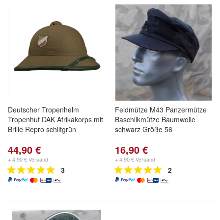
Deutscher Tropenhelm
Feldmütze M43 Panzermütze
Tropenhut DAK Afrikakorps mit
Baschlikmütze Baumwolle
Brille Repro schilfgrün
schwarz Größe 56
44,90 €
16,90 €
+ 4,90 € Versand
+ 4,90 € Versand
3
2