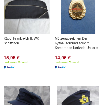
Käppi Frankreich II. WK
Mützenabzeichen Der
Schiffchen
Kyffhäuserbund seinem
Kameraden Korkade Uniform
15,95 €
14,95 €
Kostenloser Versand
Kostenloser Versand