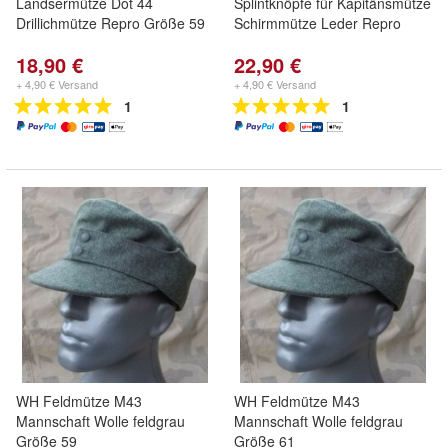
Landsermütze Dot 44
Splintknöpfe für Kapitänsmütze
Drillichmütze Repro Größe 59
Schirmmütze Leder Repro
18,90 €
22,90 €
+ 4,90 € Versand
+ 4,90 € Versand
1
1
WH Feldmütze M43
WH Feldmütze M43
Mannschaft Wolle feldgrau
Mannschaft Wolle feldgrau
Größe 59
Größe 61