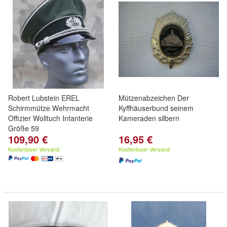
Robert Lubstein EREL
Mützenabzeichen Der
Schirmmütze Wehrmacht
Kyffhäuserbund seinem
Offizier Wolltuch Infanterie
Kameraden silbern
Größe 59
109,90 €
16,95 €
Kostenloser Versand
Kostenloser Versand