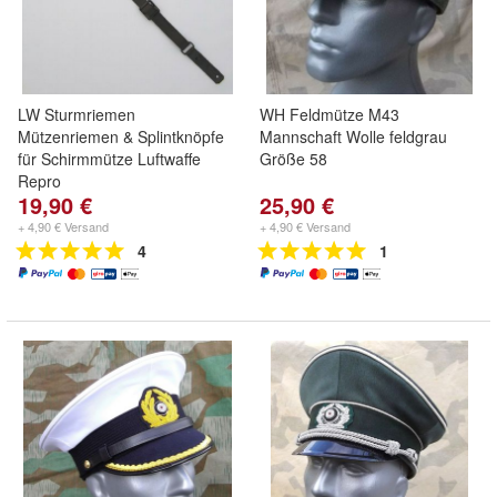
LW Sturmriemen
WH Feldmütze M43
Mützenriemen & Splintknöpfe
Mannschaft Wolle feldgrau
für Schirmmütze Luftwaffe
Größe 58
Repro
19,90 €
25,90 €
+ 4,90 € Versand
+ 4,90 € Versand
4
1