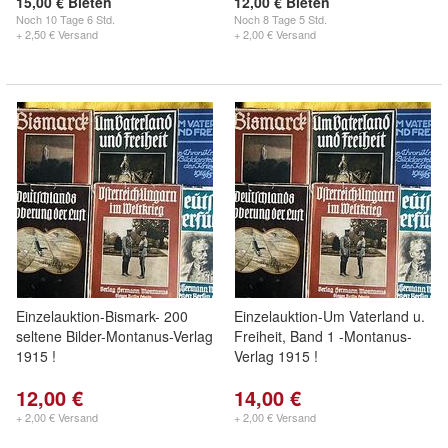
15,00 € Bieten
12,00 € Bieten
Noch
10 Tage 6 Std.
Noch
8 Tage 5 Std.
+ 2,50 € Versand
+ 2,00 € Versand
Einzelauktion-Bismark- 200
Einzelauktion-Um Vaterland u.
seltene Bilder-Montanus-Verlag
Freiheit, Band 1 -Montanus-
1915 !
Verlag 1915 !
12,00 €
14,00 €
+ 2,00 € Versand
+ 2,00 € Versand