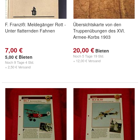
F. Franziß: Meldegänger Rott -
Übersichtskarte von den
Unter flatternden Fahnen
Truppenübungen des XVI.
Armee-Korbs 1903
7,00 €
20,00 €
Bieten
Noch
5 Tage 19 Std.
5,00 € Bieten
+ 12,00 € Versand
Noch
9 Tage 4 Std.
+ 2,50 € Versand