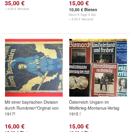
35,00 €
15,00 €
+ 4,50 € Versand
10,00 € Bieten
Noch
9 Tage 4 Std.
+ 5,00 € Versand
Mit einer bayrischen Division
Österreich Ungarn im
durch Rumänien"Orginal von
Weltkrieg-Montanus-Verlag
1917!
1915 !
16,00 €
15,00 €