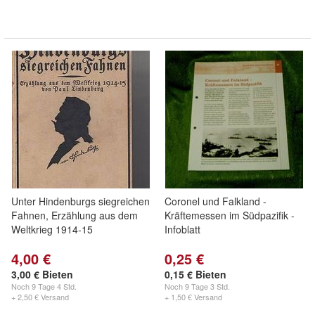
Unter Hindenburgs siegreichen
Coronel und Falkland -
Fahnen, Erzählung aus dem
Kräftemessen im Südpazifik -
Weltkrieg 1914-15
Infoblatt
4,00 €
0,25 €
3,00 € Bieten
0,15 € Bieten
Noch
9 Tage 4 Std.
Noch
9 Tage 3 Std.
+ 2,50 € Versand
+ 1,50 € Versand