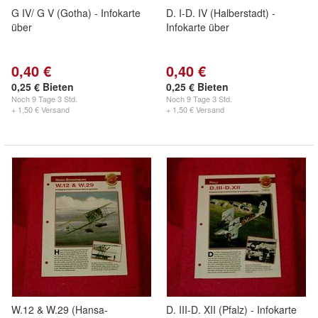
G IV/ G V (Gotha) - Infokarte
D. I-D. IV (Halberstadt) -
über
Infokarte über
0,40 €
0,40 €
0,25 € Bieten
0,25 € Bieten
Noch
9 Tage 3 Std.
Noch
9 Tage 3 Std.
+ 1,50 € Versand
+ 1,50 € Versand
W.12 & W.29 (Hansa-
D. III-D. XII (Pfalz) - Infokarte