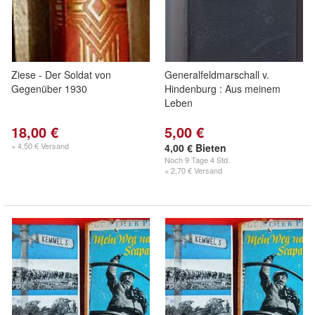
Ziese - Der Soldat von
Generalfeldmarschall v.
Gegenüber 1930
Hindenburg : Aus meinem
Leben
18,00 €
5,00 €
+ 4,50 € Versand
4,00 € Bieten
Noch
9 Tage 4 Std.
+ 2,70 € Versand