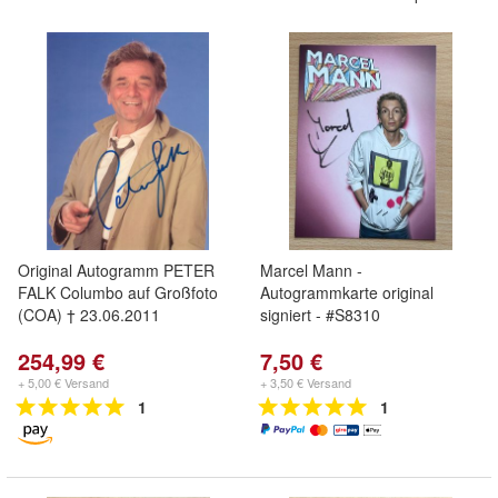
Original Autogramm PETER
Marcel Mann -
FALK Columbo auf Großfoto
Autogrammkarte original
(COA) † 23.06.2011
signiert - #S8310
254,99 €
7,50 €
+ 5,00 € Versand
+ 3,50 € Versand
1
1