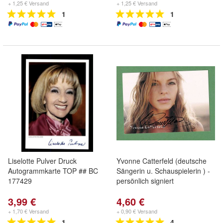
+ 1,25 € Versand
+ 1,25 € Versand
1
1
Liselotte Pulver Druck
Yvonne Catterfeld (deutsche
Autogrammkarte TOP ## BC
Sängerin u. Schauspielerin ) -
177429
persönlich signiert
3,99 €
4,60 €
+ 1,70 € Versand
+ 0,90 € Versand
1
4