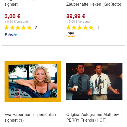
signiert
Zauberhafte Hexen (Großfoto)
3,00 €
89,99 €
+ 0,90 € Versand
+ 5,00 € Versand
2
1
Eva Habermann - persönlich
Original Autogramm Matthew
signiert (1)
PERRY Friends (HGF)