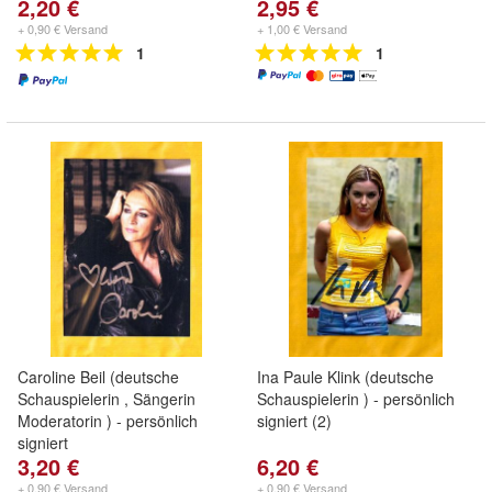
2,20 €
2,95 €
+ 0,90 € Versand
+ 1,00 € Versand
1
1
Caroline Beil (deutsche
Ina Paule Klink (deutsche
Schauspielerin , Sängerin
Schauspielerin ) - persönlich
Moderatorin ) - persönlich
signiert (2)
signiert
3,20 €
6,20 €
+ 0,90 € Versand
+ 0,90 € Versand