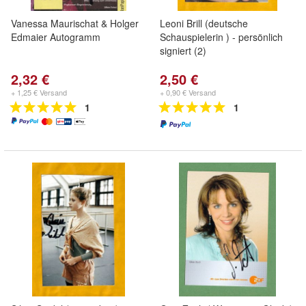
Vanessa Maurischat & Holger
Leoni Brill (deutsche
Edmaier Autogramm
Schauspielerin ) - persönlich
signiert (2)
2,32 €
2,50 €
+ 1,25 € Versand
+ 0,90 € Versand
1
1