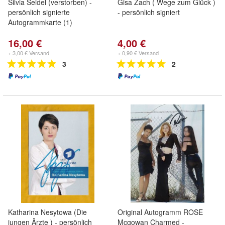
Silvia Seidel (verstorben) -
Gisa Zach ( Wege zum Glück )
persönlich signierte
- persönlich signiert
Autogrammkarte (1)
16,00 €
4,00 €
+ 3,00 € Versand
+ 0,90 € Versand
3
2
Katharina Nesytowa (Die
Original Autogramm ROSE
jungen Ärzte ) - persönlich
Mcgowan Charmed -