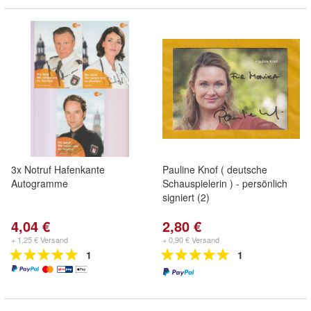
3x Notruf Hafenkante
Pauline Knof ( deutsche
Autogramme
Schauspielerin ) - persönlich
signiert (2)
4,04 €
2,80 €
+ 1,25 € Versand
+ 0,90 € Versand
1
1