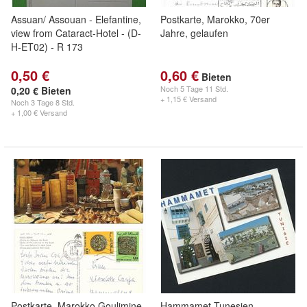
Assuan/ Assouan - Elefantine,
Postkarte, Marokko, 70er
view from Cataract-Hotel - (D-
Jahre, gelaufen
H-ET02) - R 173
0,50 €
0,60 €
Bieten
Noch
5 Tage 11 Std.
0,20 € Bieten
+ 1,15 € Versand
Noch
3 Tage 8 Std.
+ 1,00 € Versand
Postkarte, Marokko Goulimine,
Hammamet Tunesien