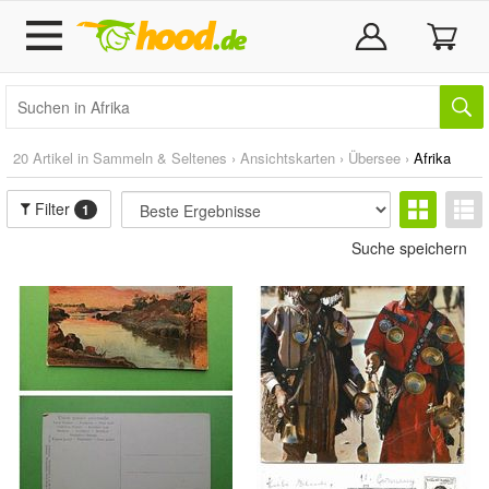
20 Artikel in
Sammeln & Seltenes
›
Ansichtskarten
›
Übersee
›
Afrika
Filter
1
Suche speichern