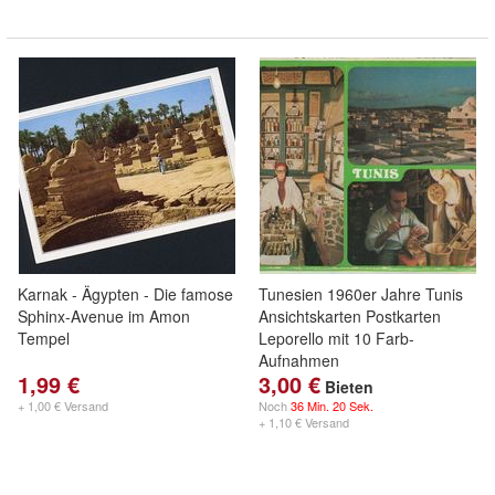
Karnak - Ägypten - Die famose
Tunesien 1960er Jahre Tunis
Sphinx-Avenue im Amon
Ansichtskarten Postkarten
Tempel
Leporello mit 10 Farb-
Aufnahmen
1,99 €
3,00 €
Bieten
+ 1,00 € Versand
Noch
36 Min. 20 Sek.
+ 1,10 € Versand