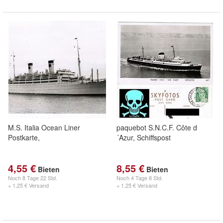
M.S. Italia Ocean Liner
paquebot S.N.C.F. Côte d
Postkarte,
´Azur, Schiffspost
4,55 €
8,55 €
Bieten
Bieten
Noch
8 Tage 22 Std.
Noch
4 Tage 8 Std.
+ 1,25 € Versand
+ 1,25 € Versand