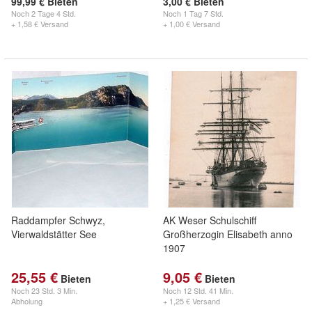
99,99 € Bieten
3,00 € Bieten
Noch
2 Tage 4 Std.
Noch
1 Tag 7 Std.
+ 1,58 € Versand
+ 1,00 € Versand
Raddampfer Schwyz,
AK Weser Schulschiff
Vierwaldstätter See
Großherzogin Elisabeth anno
1907
25,55 €
9,05 €
Bieten
Bieten
Noch
23 Std. 3 Min.
Noch
12 Std. 41 Min.
Abholung
+ 1,25 € Versand