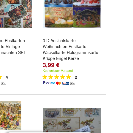
he Postkarten
3 D Ansichtskarte
rte Vintage
Weihnachten Postkarte
ihnachten SET-
Wackelkarte Hologrammkarte
Krippe Engel Kerze
3,99 €
nge:
VK1382 -
Motiv:
Weihnachtsdorf, blau
,
- 8er
,
VK1384 -
Frohe Weihnachten
,
Frohes
Kostenloser Versand
ere ...
Fest
und
weitere ...
4
2