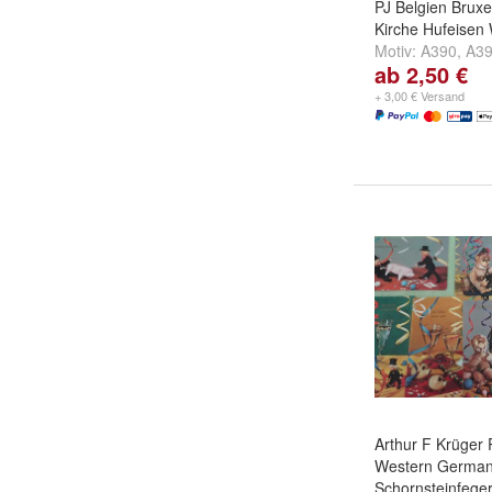
PJ Belgien Bruxe
Kirche Hufeisen
Motiv:
A390
,
A3
ab 2,50 €
weitere ...
+ 3,00 € Versand
Arthur F Krüger 
Western German
Schornsteinfeger