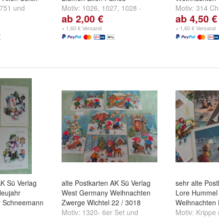
751
und
Motiv:
1026
,
1027
,
1028 -
Motiv:
314 Chr
ab 2,00 €
ab 4,50 €
"fleckig"
und
weitere ...
445 2 Tannen
Tannenzapfen
+ 1,60 € Versand
+ 1,60 € Versand
weitere ...
AK Sü Verlag
alte Postkarten AK Sü Verlag
sehr alte Pos
eujahr
West Germany Weihnachten
Lore Hummel 
er Schneemann
Zwerge Wichtel 22 / 3018
Weihnachten K
Motiv:
1320- 6er Set
und
Motiv:
Krippe 