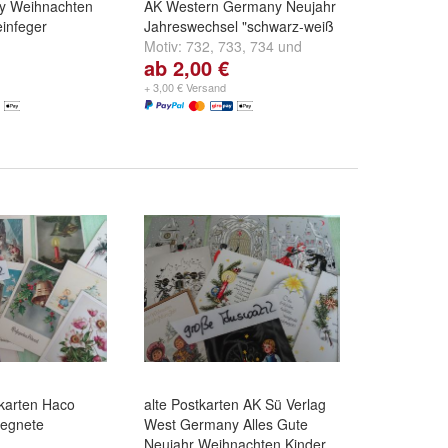
y Weihnachten
AK Western Germany Neujahr
einfeger
Jahreswechsel "schwarz-weiß
Motiv:
732
,
733
,
734
und
ab 2,00 €
4er Set
,
A697 -
weitere ...
- 4er Set
und
+ 3,00 € Versand
tkarten Haco
alte Postkarten AK Sü Verlag
egnete
West Germany Alles Gute
Neujahr Weihnachten Kinder