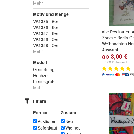
Mehr
Motiv und Menge
VK1385 - 6er
VK1386 - 9er
alte Postkarten 
VK1387 - 8er
Zoecke Berlin 
VK1388 - 5er
Weihnachten Neu
VK1389 - 5er
Auswahl
Mehr
ab 3,00 €
Motiv:
1624- Sch
1625- signiert,
Modell
+ 3,00 € Versand
Weihnachtsstern
Geburtstag
und
+
Hochzeit
Liebesgruß
Mehr
Filtern
Format
Zustand
Auktionen
Neu
Sofortkauf
Wie neu