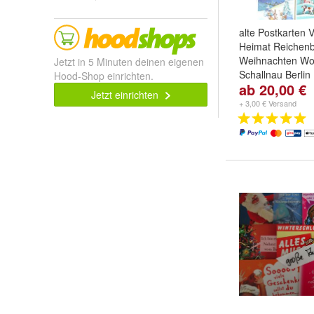
alte Postkarten 
Heimat Reichen
Weihnachten Wo
Jetzt in 5 Minuten deinen eigenen
Schallnau Berlin
Hood-Shop einrichten.
ab 20,00 €
Motiv:
1887- 9er 
Jetzt einrichten
Einschreibegebü
+ 3,00 € Versand
4er Set