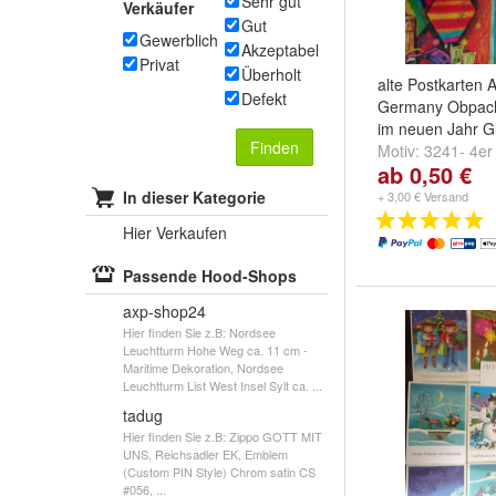
Sehr gut
Verkäufer
Gut
Gewerblich
Akzeptabel
Privat
Überholt
alte Postkarten
Defekt
Germany Obpach
im neuen Jahr G
Finden
Motiv:
3241- 4er
ab 0,50 €
2er Set
und
324
"Würfelspiel"
In dieser Kategorie
+ 3,00 € Versand
Hier Verkaufen
Passende Hood-Shops
axp-shop24
Hier finden Sie z.B: Nordsee
Leuchtturm Hohe Weg ca. 11 cm -
Maritime Dekoration, Nordsee
Leuchtturm List West Insel Sylt ca. ...
tadug
Hier finden Sie z.B: Zippo GOTT MIT
UNS, Reichsadler EK, Emblem
(Custom PIN Style) Chrom satin CS
#056, ...