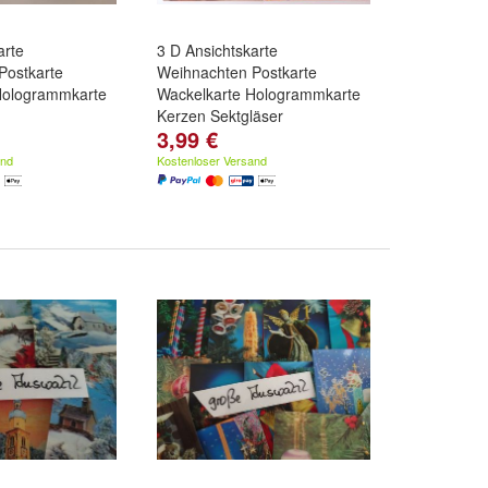
arte
3 D Ansichtskarte
Postkarte
Weihnachten Postkarte
Hologrammkarte
Wackelkarte Hologrammkarte
Kerzen Sektgläser
3,99 €
Ho ho ho
,
Merry
Motiv:
Glühwein
,
4 Kerzen
,
d
weitere ...
Merry Christmas
und
weitere
and
Kostenloser Versand
...