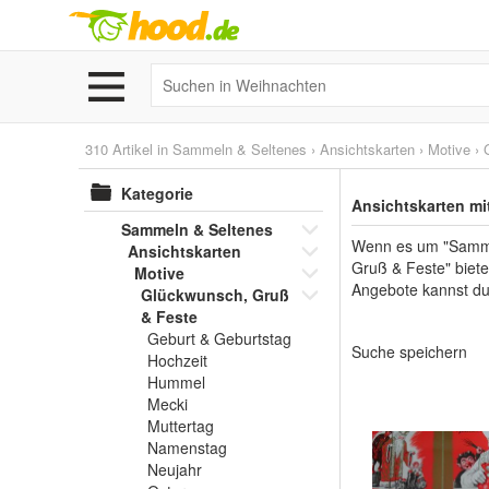
310 Artikel in
Sammeln & Seltenes
›
Ansichtskarten
›
Motive
›
Kategorie
Ansichtskarten m
Sammeln & Seltenes
Wenn es um "Sammeln
Ansichtskarten
Gruß & Feste" biete
Motive
Angebote kannst du
Glückwunsch, Gruß
& Feste
Geburt & Geburtstag
Suche speichern
Hochzeit
Hummel
Mecki
Muttertag
Namenstag
Neujahr