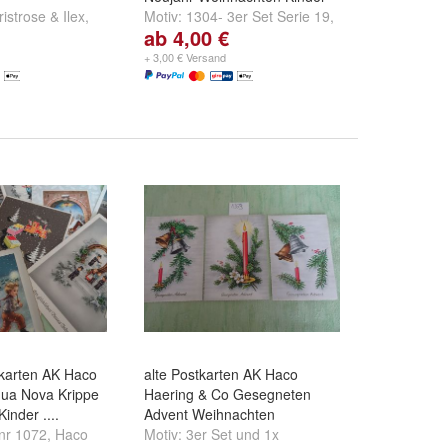
istrose & Ilex
,
Motiv:
1304- 3er Set Serie 19
,
ab 4,00 €
zapfen
,
434
1305
,
1306- 2er Set Serie 26
 & Kerzen
und
und
weitere ...
+ 3,00 € Versand
tkarten AK Haco
alte Postkarten AK Haco
ua Nova Krippe
Haering & Co Gesegneten
inder ....
Advent Weihnachten
nr 1072
,
Haco
Motiv:
3er Set
und
1x