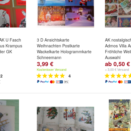
 AK U Fasch
3 D Ansichtskarte
AK nostalgisc
aus Krampus
Weihnachten Postkarte
Admos Villa A
nder GK
Wackelkarte Hologrammkarte
Fröhliche We
Schneemann
Auswahl
3,99 €
ab 0,50 €
 Set
,
3314
Motiv:
Schneemann
,
Motiv und Me
den Bub
,
3315-
Weihnachtsmänner
,
Frohe
17er
,
VK1383 
Kostenloser Versand
+ 3,00 € Versand
n
und
weitere
Festtage
und
weitere ...
11er
und
weit
2
4