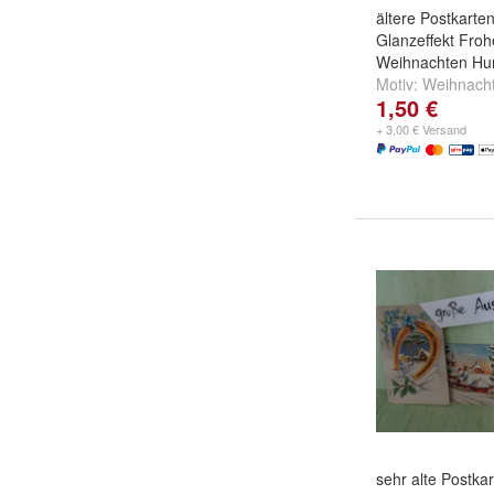
ältere Postkarte
Glanzeffekt Froh
Weihnachten Hu
Motiv:
Weihnach
1,50 €
waschen kämme
Star
und
weitere 
+ 3,00 € Versand
sehr alte Postka