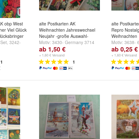
 AK obp West
alte Postkarten AK
alte Postkart
er Viel Glück
Weihnachten Jahreswechsel
Repro Nostal
lücksbringer
Neujahr -große Auswahl-
Weihnachten
 Set
,
3242-
Motiv:
3430- Germany 3714
Motiv:
3638- 6
ab 1,50 €
ab 0,25 €
3-
Weihnachtsmarkt
,
3431-
5er Set
,
3640
Western Germany E-376
und
weitere ...
+ 1,60 € Versand
+ 1,60 € Versand
+
1
1