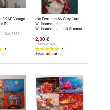
en AK KF Vintage
alte Postkarte AK Susy Card
gie Frohe
Weihnachtsträume
Weihnachtsmann mit Glimmer
er Set
,
3639-
2,00 €
- Lokomotive
und
+ 1,60 € Versand
1
1