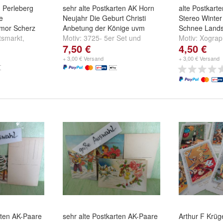
n Perleberg
sehr alte Postkarten AK Horn
alte Postkart
e
Neujahr Die Geburt Christi
Stereo Winter
mor Scherz
Anbetung der Könige uvm
Schnee Landsc
tsmarkt
,
Motiv:
3725- 5er Set
und
Motiv:
Xograp
7,50 €
4,50 €
n
,
Ich bin ein
3726- 5er Set
Brücke
,
Topp
...
gelaufen 198
+ 3,00 € Versand
+ 3,00 € Versand
rten AK-Paare
sehr alte Postkarten AK-Paare
Arthur F Krüg