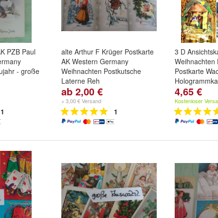
AK PZB Paul
alte Arthur F Krüger Postkarte
3 D Ansichtsk
Germany
AK Western Germany
Weihnachten 
jahr - große
Weihnachten Postkutsche
Postkarte Wac
Laterne Reh
Hologrammka
ab 2,00 €
4,65 €
ornsteinfeger
,
Motiv:
725 - Rehe
,
726 -
Motiv:
Zug
,
W
Laterne
,
727 - Postkutsche
Krippe
und
we
+ 3,00 € Versand
Kostenloser Vers
, gelaufen
und
weitere ...
1
1