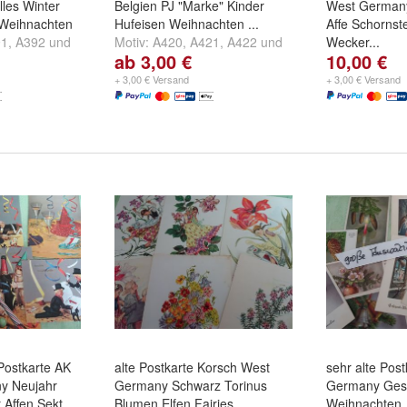
lles Winter
Belgien PJ "Marke" Kinder
West German
 Weihnachten
Hufeisen Weihnachten ...
Affe Schornst
91
,
A392
und
Motiv:
A420
,
A421
,
A422
und
Wecker...
ab 3,00 €
10,00 €
weitere ...
Motiv:
A696 - 
4er Set
,
A698 
+ 3,00 € Versand
+ 3,00 € Versand
weitere ...
Postkarte AK
alte Postkarte Korsch West
sehr alte Pos
y Neujahr
Germany Schwarz Torinus
Germany Ges
 Affen Sekt..
Blumen Elfen Fairies
Weihnachten