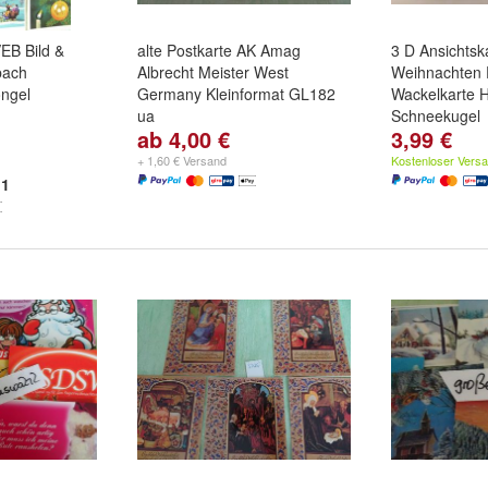
VEB Bild &
alte Postkarte AK Amag
3 D Ansichtsk
bach
Albrecht Meister West
Weihnachten 
ngel
Germany Kleinformat GL182
Wackelkarte 
ua
Schneekugel
ab 4,00 €
3,99 €
Set inkl
Motiv:
2028- er Set
,
2029
,
Motiv:
Stern
,
hr
und
1888-
2030
und
weitere ...
Christmas
un
+ 1,60 € Versand
Kostenloser Vers
1