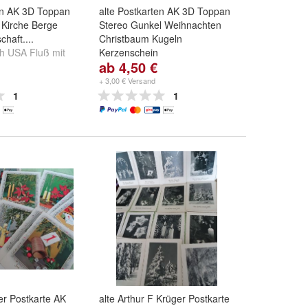
en AK 3D Toppan
alte Postkarten AK 3D Toppan
 Kirche Berge
Stereo Gunkel Weihnachten
haft....
Christbaum Kugeln
h USA Fluß mit
Kerzenschein
ab 4,50 €
an KD-1002
Motiv:
Gunkel W-13
,
-ohne-
,
 Reh7
und
+
Toppan PK-262
und
weitere ...
+ 3,00 € Versand
1
1
er Postkarte AK
alte Arthur F Krüger Postkarte