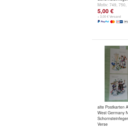
Motiv:
749
,
750
,
5,00 €
weitere ...
+ 3,00 € Versand
alte Postkarten 
West Germany N
Schornsteinfeg
Verse