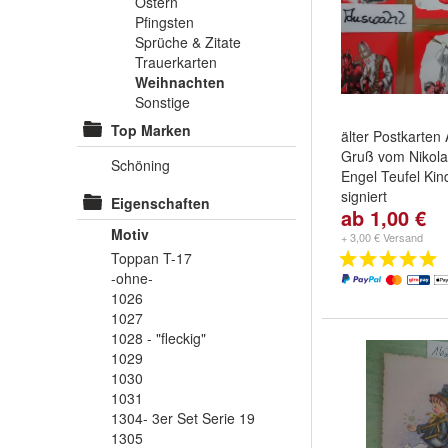
Ostern
Pfingsten
Sprüche & Zitate
Trauerkarten
Weihnachten
Sonstige
Top Marken
älter Postkarten
Gruß vom Nikol
Schöning
Engel Teufel Ki
signiert
Eigenschaften
ab 1,00 €
Motiv:
3313- 6er
Motiv
einen Apfel für 
+ 3,00 € Versand
böses Teufelche
Toppan T-17
...
-ohne-
1026
1027
1028 - "fleckig"
1029
1030
1031
1304- 3er Set Serie 19
1305