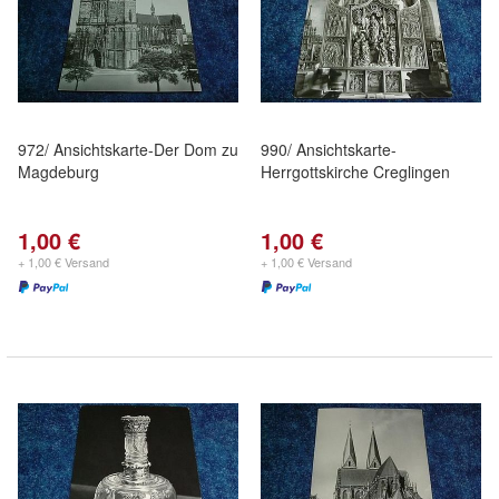
972/ Ansichtskarte-Der Dom zu
990/ Ansichtskarte-
Magdeburg
Herrgottskirche Creglingen
1,00 €
1,00 €
+ 1,00 € Versand
+ 1,00 € Versand