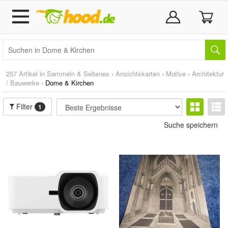
257 Artikel in
Sammeln & Seltenes
›
Ansichtskarten
›
Motive
›
Architektur
/ Bauwerke
›
Dome & Kirchen
Filter
1
Suche speichern