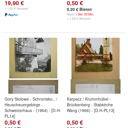
19,90 €
0,50 €
+ 1,00 € Versand
0,20 € Bieten
Noch
1 Std. 25 Min.
+ 1,00 € Versand
Gory Stolowe - Schronisko.. /
Karpacz / Krummhübel -
Heuscheuergebirge -
Brückenberg - Stabkirche
Schweizerhaus - (1964) - [D-H-
Wang (1966) - [D-H-PL13]
PL14]
0,50 €
0,50 €