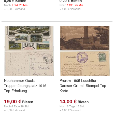
0,20 € Bieten
0,20 € Bieten
Noch
1 Std. 25 Min.
Noch
1 Std. 25 Min.
+ 1,00 € Versand
+ 1,00 € Versand
Neuhammer Queis
Prerow 1905 Leuchtturm
Truppenübungsplatz 1916-
Darsser Ort-mit-Stempel Top-
Top-Erhaltung
Karte
19,00 €
14,00 €
Bieten
Bieten
Noch
8 Tage 18 Std.
Noch
8 Tage 18 Std.
+ 1,00 € Versand
+ 1,00 € Versand