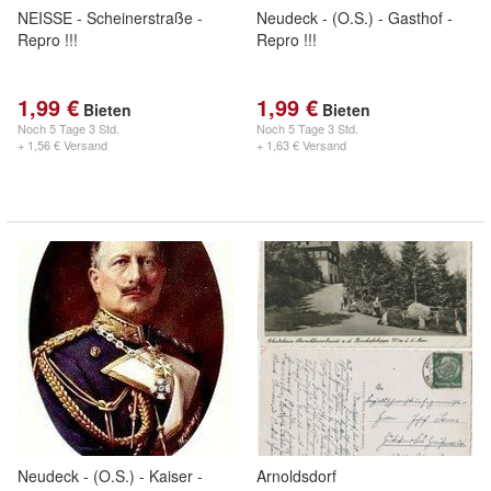
NEISSE - Scheinerstraße -
Neudeck - (O.S.) - Gasthof -
Repro !!!
Repro !!!
1,99 €
1,99 €
Bieten
Bieten
Noch
5 Tage 3 Std.
Noch
5 Tage 3 Std.
+ 1,56 € Versand
+ 1,63 € Versand
Neudeck - (O.S.) - Kaiser -
Arnoldsdorf