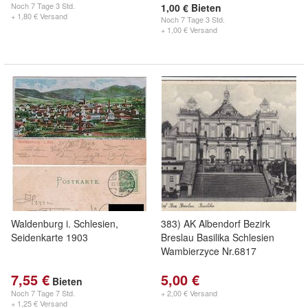
Noch
7 Tage 3 Std.
1,00 € Bieten
+ 1,80 € Versand
Noch
7 Tage 3 Std.
+ 1,00 € Versand
Waldenburg i. Schlesien,
383) AK Albendorf Bezirk
Seidenkarte 1903
Breslau Basilika Schlesien
Wambierzyce Nr.6817
7,55 €
5,00 €
Bieten
Noch
7 Tage 7 Std.
+ 2,00 € Versand
+ 1,25 € Versand