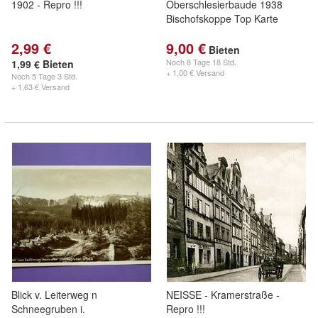
1902 - Repro !!!
Oberschlesierbaude 1938
Bischofskoppe Top Karte
2,99 €
9,00 €
Bieten
Noch
8 Tage 18 Std.
1,99 € Bieten
+ 1,00 € Versand
Noch
5 Tage 3 Std.
+ 1,63 € Versand
Blick v. Leiterweg n
NEISSE - Kramerstraße -
Schneegruben i.
Repro !!!