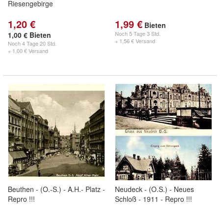
Riesengebirge
1,20 €
1,99 €
Bieten
Noch
5 Tage 3 Std.
1,00 € Bieten
+ 1,56 € Versand
Noch
4 Tage 20 Std.
+ 1,00 € Versand
Beuthen - (O.-S.) - A.H.- Platz -
Neudeck - (O.S.) - Neues
Repro !!!
Schloß - 1911 - Repro !!!