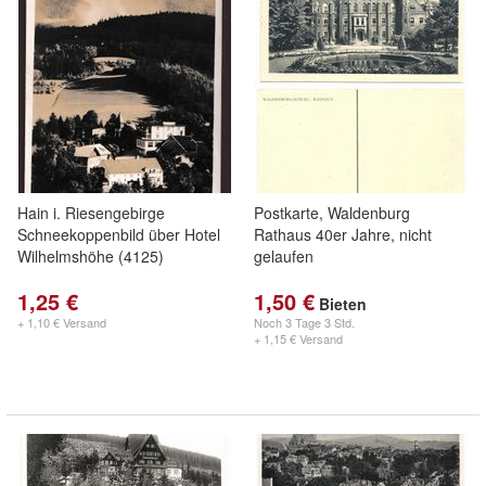
Hain i. Riesengebirge
Postkarte, Waldenburg
Schneekoppenbild über Hotel
Rathaus 40er Jahre, nicht
Wilhelmshöhe (4125)
gelaufen
1,25 €
1,50 €
Bieten
+ 1,10 € Versand
Noch
3 Tage 3 Std.
+ 1,15 € Versand