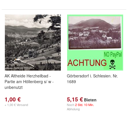
AK Altheide Herzheilbad -
Görbersdorf i. Schlesien. Nr.
Partie am Höllenberg s/ w -
1689
unbenutzt
1,00 €
5,15 €
Bieten
+ 1,00 € Versand
Noch
2 Std. 10 Min.
Abholung