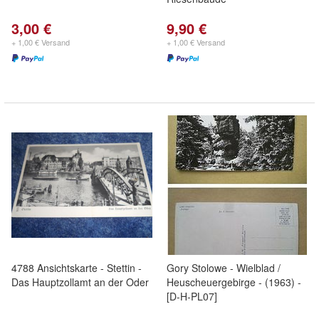
3,00 €
9,90 €
+ 1,00 € Versand
+ 1,00 € Versand
4788 Ansichtskarte - Stettin -
Gory Stolowe - Wielblad /
Das Hauptzollamt an der Oder
Heuscheuergebirge - (1963) -
[D-H-PL07]