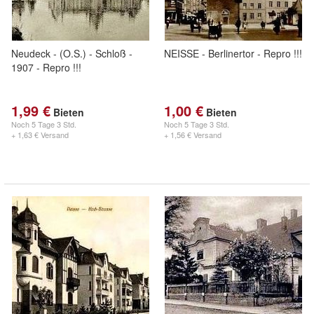
Neudeck - (O.S.) - Schloß -
NEISSE - Berlinertor - Repro !!!
1907 - Repro !!!
1,99 €
1,00 €
Bieten
Bieten
Noch
5 Tage 3 Std.
Noch
5 Tage 3 Std.
+ 1,63 € Versand
+ 1,56 € Versand