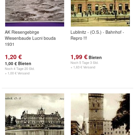
AK Riesengebirge
Lublinitz - (O.S.) - Bahnhof -
Wiesenbaude Lucni bouda
Repro !!!
1931
1,20 €
1,99 €
Bieten
Noch
5 Tage 3 Std.
1,00 € Bieten
+ 1,63 € Versand
Noch
4 Tage 20 Std.
+ 1,00 € Versand