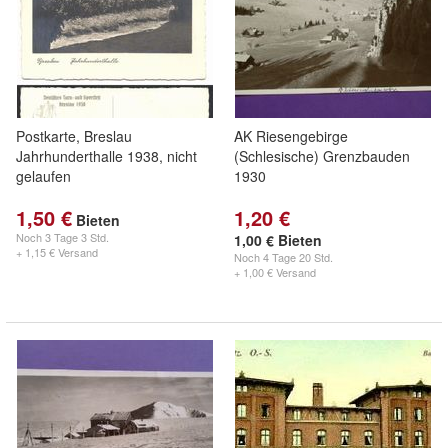
Postkarte, Breslau
AK Riesengebirge
Jahrhunderthalle 1938, nicht
(Schlesische) Grenzbauden
gelaufen
1930
1,50 €
1,20 €
Bieten
Noch
3 Tage 3 Std.
1,00 € Bieten
+ 1,15 € Versand
Noch
4 Tage 20 Std.
+ 1,00 € Versand