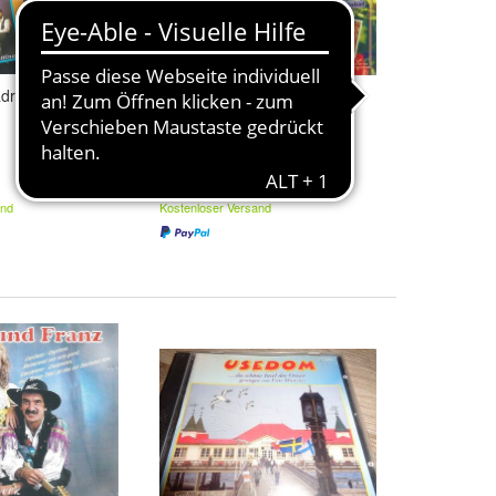
adre (1992) Koch
2-CD: Grand Prix der
Volkstümlichen Musik 97
(1997) Tyrolis 351 415
5,50 €
and
Kostenloser Versand