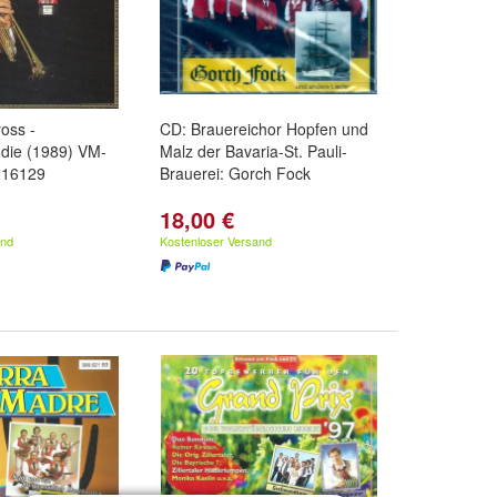
oss -
CD: Brauereichor Hopfen und
ie (1989) VM-
Malz der Bavaria-St. Pauli-
 16129
Brauerei: Gorch Fock
18,00 €
and
Kostenloser Versand