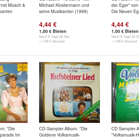
Ernst Mosch &
Michael Klostermann und
der Eger" von
kanten
seine Musikanten (1999)
Die Neuen Eg
4,44 €
4,44 €
1,00 € Bieten
1,00 € Bieten
Noch
6 Tage 20 Std.
Noch
6 Tage 20 St
+ 1,85 € Versand
+ 1,85 € Versand
m: "Die
CD-Sampler-Album: "Die
CD Sampler-A
tparade Im
Goldene Volksmusik-
"Volksmusik-H