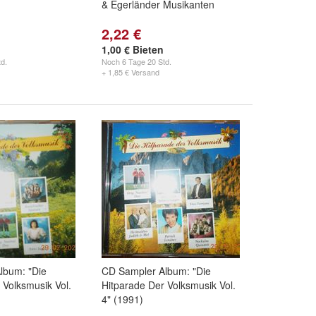
& Egerländer Musikanten
2,22 €
1,00 € Bieten
d.
Noch
6 Tage 20 Std.
+ 1,85 € Versand
lbum: "Die
CD Sampler Album: "Die
 Volksmusik Vol.
Hitparade Der Volksmusik Vol.
4" (1991)