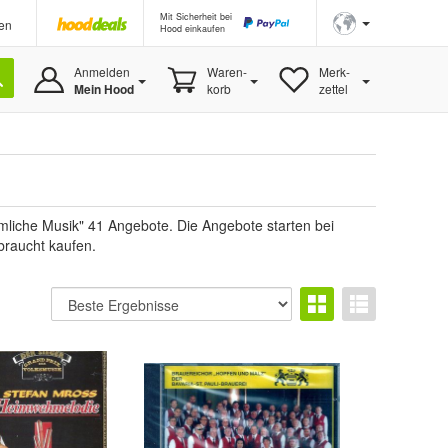
Mit Sicherheit bei
en
Hood einkaufen
Anmelden
Waren-
Merk-
Mein Hood
korb
zettel
mliche Musik" 41 Angebote. Die Angebote starten bei
braucht kaufen.