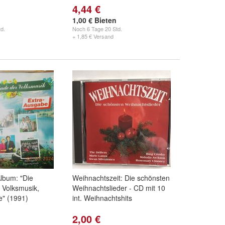
4,44 €
1,00 € Bieten
d.
Noch
6 Tage 20 Std.
+ 1,85 € Versand
lbum: "Die
Weihnachtszeit: Die schönsten
 Volksmusik,
Weihnachtslieder - CD mit 10
e" (1991)
int. Weihnachtshits
2,00 €