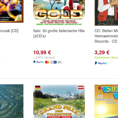
smusik [CD]
Italo: 30 große italienische Hits
CD: Stefan Mr
(2CD's)
Heimwehmelod
Records - CD
10,99 €
3,29 €
+ 2,95 € Versand
Kostenloser Vers