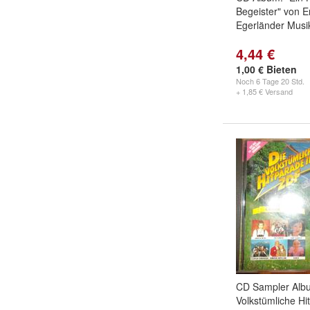
Begeister" von 
Egerländer Musi
4,44 €
1,00 € Bieten
Noch
6 Tage 20 Std.
+ 1,85 € Versand
CD Sampler Albu
Volkstümliche Hi