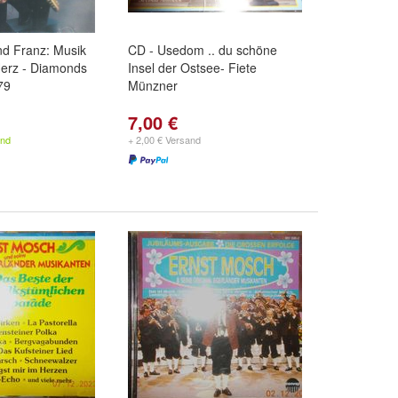
nd Franz: Musik
CD - Usedom .. du schöne
Herz - Diamonds
Insel der Ostsee- Fiete
79
Münzner
7,00 €
and
+ 2,00 € Versand