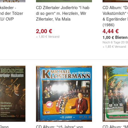
slieder -
CD Zillertaler Jodlertrio "I hab
CD Album: "D
d der Tölzer
di so gern" m. Herzilein, Wir
Volkstümlich"
EU/ OVP
Zillertaler, Via Mala
& Egerländer
(1986)
2,00 €
4,44 €
+ 1,80 € Versand
1,00 € Bieten
Noch
6 Tage 20 St
+ 1,85 € Versand
Klang
CD Album: "15 Jahre" von
CD Album: "M