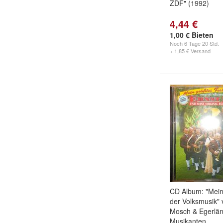
ZDF" (1992)
4,44 €
1,00 € Bieten
Noch
6 Tage 20 Std.
+ 1,85 € Versand
CD Album: "Mein
der Volksmusik" 
Mosch & Egerlä
Musikanten