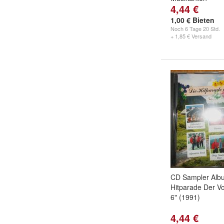
4,44 €
1,00 € Bieten
Noch
6 Tage 20 Std.
+ 1,85 € Versand
CD Sampler Albu
Hitparade Der Vo
6" (1991)
4,44 €