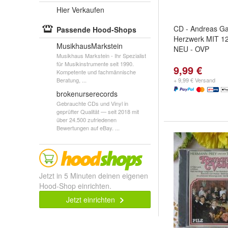
Hier Verkaufen
CD - Andreas Gab
Passende Hood-Shops
Herzwerk MIT 1
MusikhausMarkstein
NEU - OVP
Musikhaus Markstein - Ihr Spezialist
für Musikinstrumente seit 1990.
9,99 €
Kompetente und fachmännische
Beratung, ...
+ 9,99 € Versand
brokenurserecords
Gebrauchte CDs und Vinyl in
geprüfter Qualität — seit 2018 mit
über 24.500 zufriedenen
Bewertungen auf eBay. ...
Jetzt in 5 Minuten deinen eigenen
Hood-Shop einrichten.
Jetzt einrichten