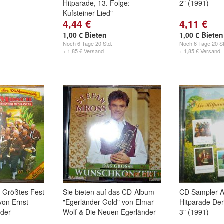
Hitparade, 13. Folge:
2" (1991)
Kufsteiner Lied"
4,44 €
4,11 €
1,00 € Bieten
1,00 € Bieten
Noch
6 Tage 20 Std.
Noch
6 Tage 20 St
+ 1,85 € Versand
+ 1,85 € Versand
 Größtes Fest
Sie bieten auf das CD-Album
CD Sampler A
von Ernst
"Egerländer Gold" von Elmar
Hitparade Der
nder
Wolf & Die Neuen Egerländer
3" (1991)