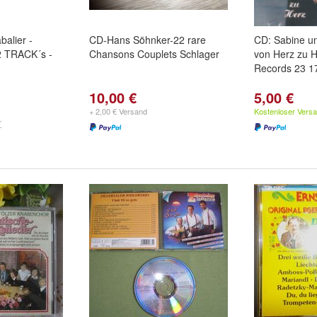
alier -
CD-Hans Söhnker-22 rare
CD: Sabine u
2 TRACK´s -
Chansons Couplets Schlager
von Herz zu 
Records 23 1
10,00 €
5,00 €
+ 2,00 € Versand
Kostenloser Vers