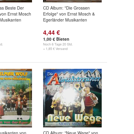
as Beste Der
CD Album: "Die Grossen
 von Ernst Mosch
Erfolge" von Ernst Mosch &
 Musikanten
Egerländer Musikanten
4,44 €
1,00 € Bieten
d.
Noch
6 Tage 20 Std.
+ 1,85 € Versand
usikanten von
CD Album: "Neue Wege" von