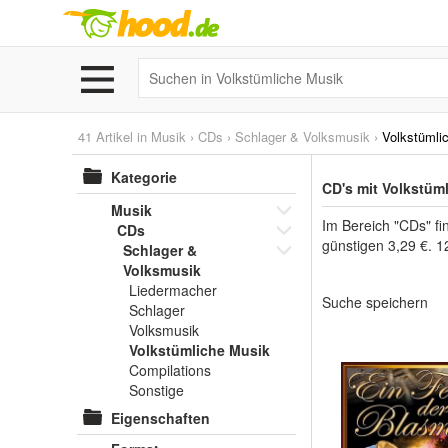
41 Artikel in
Musik
›
CDs
›
Schlager & Volksmusik
›
Volkstümli
Kategorie
CD's mit Volkstüm
Musik
Im Bereich "CDs" fi
CDs
günstigen 3,29 €. 1
Schlager &
Volksmusik
Liedermacher
Suche speichern
Schlager
Volksmusik
Volkstümliche Musik
Compilations
Sonstige
Eigenschaften