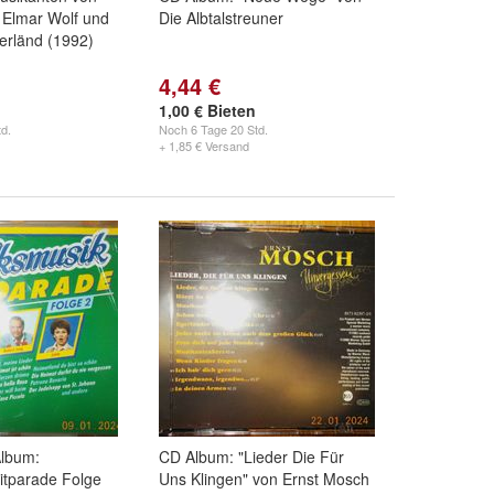
 Elmar Wolf und
Die Albtalstreuner
erländ (1992)
4,44 €
1,00 € Bieten
d.
Noch
6 Tage 20 Std.
+ 1,85 € Versand
lbum:
CD Album: "Lieder Die Für
itparade Folge
Uns Klingen" von Ernst Mosch