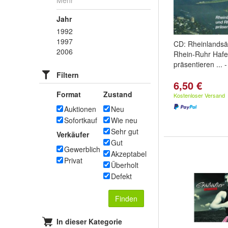
Mehr
Jahr
1992
1997
CD: Rheinlandsä
2006
Rhein-Ruhr Hafe
präsentieren ...
Filtern
6,50 €
Format
Zustand
Kostenloser Versand
Auktionen
Neu
Sofortkauf
Wie neu
Sehr gut
Verkäufer
Gut
Gewerblich
Akzeptabel
Privat
Überholt
Defekt
Finden
In dieser Kategorie