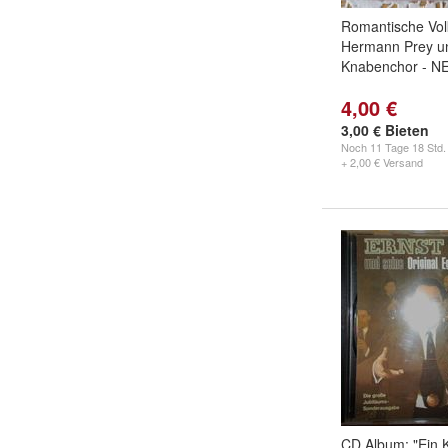
Romantische Volk
Hermann Prey un
Knabenchor - N
4,00 €
3,00 € Bieten
Noch
11 Tage 18 Std.
+ 2,00 € Versand
CD Album: "Ein 