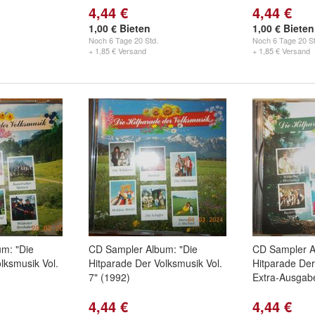
4,44 €
4,44 €
1,00 € Bieten
1,00 € Bieten
Noch
6 Tage 20 Std.
Noch
6 Tage 20 St
+ 1,85 € Versand
+ 1,85 € Versand
m: "Die
CD Sampler Album: "Die
CD Sampler A
lksmusik Vol.
Hitparade Der Volksmusik Vol.
Hitparade Der
7" (1992)
Extra-Ausgab
4,44 €
4,44 €