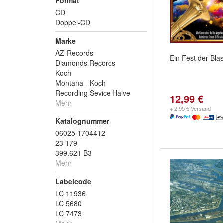
Format
CD
Doppel-CD
Marke
AZ-Records
Ein Fest der Bla
Diamonds Records
Koch
Montana - Koch
Recording Sevice Halve
12,99 €
Mehr
+ 2,95 € Versand
Katalognummer
06025 1704412
23 179
399.621 B3
Mehr
Labelcode
LC 11936
LC 5680
LC 7473