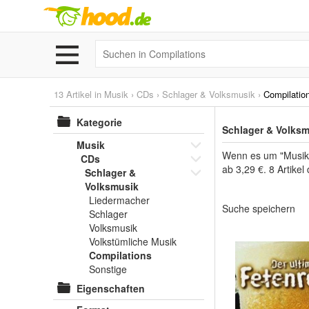
13 Artikel in
Musik
›
CDs
›
Schlager & Volksmusik
›
Compilatio
Kategorie
Schlager & Volksm
Musik
Wenn es um "Musik" 
CDs
ab 3,29 €. 8 Artike
Schlager &
Volksmusik
Liedermacher
Suche speichern
Schlager
Volksmusik
Volkstümliche Musik
Compilations
Sonstige
Eigenschaften