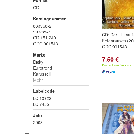
Format
CD
Katalognummer
833968-2
99 285-7
CD: Der Ultimati
CD 151.240
Fetenrausch (200
GDC 901543
GDC 901543
Marke
7,50 €
Disky
Kostenloser Versand
Eurotrend
Karussell
Mehr
Labelcode
LC 10922
LC 7455
Jahr
2003