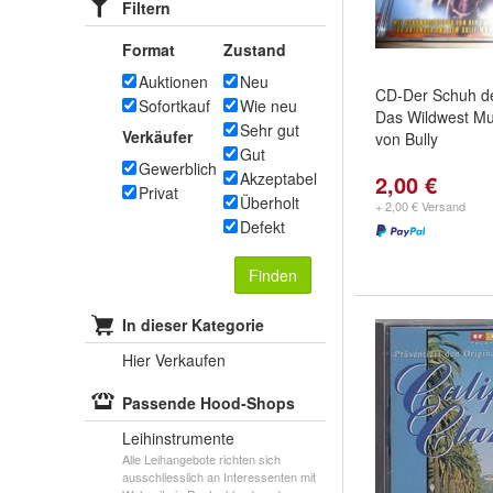
Filtern
Format
Zustand
Auktionen
Neu
CD-Der Schuh de
Sofortkauf
Wie neu
Das Wildwest Mus
Sehr gut
Verkäufer
von Bully
Gut
Gewerblich
Akzeptabel
2,00 €
Privat
Überholt
+ 2,00 € Versand
Defekt
Finden
In dieser Kategorie
Hier Verkaufen
Passende Hood-Shops
Leihinstrumente
Alle Leihangebote richten sich
ausschliesslich an Interessenten mit