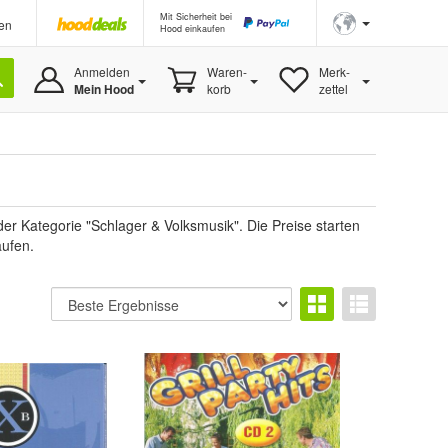
Mit Sicherheit bei
en
Hood einkaufen
Anmelden
Waren-
Merk-
Mein Hood
korb
zettel
r Kategorie "Schlager & Volksmusik". Die Preise starten
aufen.