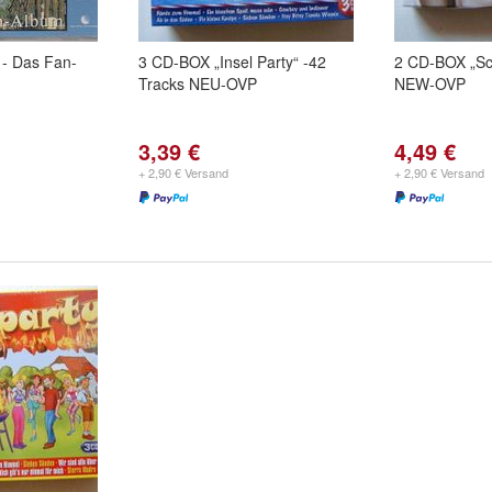
2 - Das Fan-
3 CD-BOX „Insel Party“ -42
2 CD-BOX „Sc
Tracks NEU-OVP
NEW-OVP
3,39 €
4,49 €
+ 2,90 € Versand
+ 2,90 € Versand