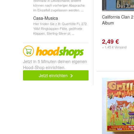
Wohnsitz in Deutschland; andere
können nach vorheriger Absprache
im Einzelfall zugelassen werden. ...
California Clan 
Casa-Musica
Album
Hier finden Sie z.B: Querflöte FL 272
YAM Ringklappen-Flöte, geöffnete
Klappen, Sterling-Silver pl, ...
2,49 €
+ 1,45 € Versand
Jetzt in 5 Minuten deinen eigenen
Hood-Shop einrichten.
Jetzt einrichten