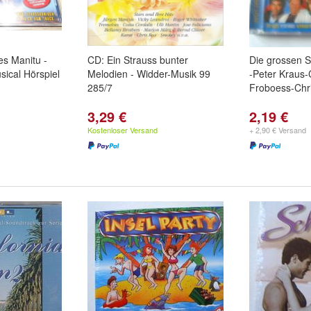
s Manitu -
CD: Ein Strauss bunter
Die grossen 
ical Hörspiel
Melodien - Widder-Musik 99
-Peter Kraus-
285/7
Froboess-Chri
3,29 €
2,19 €
Kostenloser Versand
+ 2,90 € Versand