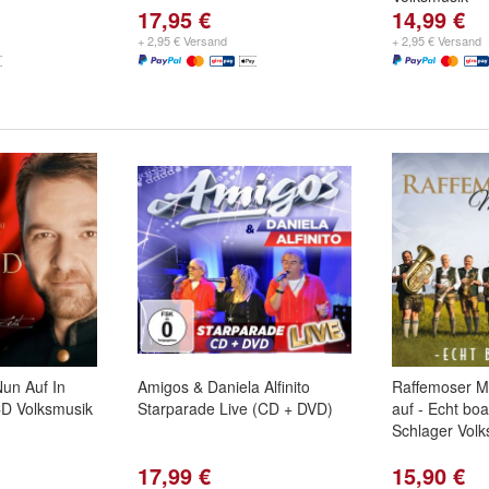
17,95 €
14,99 €
+ 2,95 € Versand
+ 2,95 € Versand
un Auf In
Amigos & Daniela Alfinito
Raffemoser M
CD Volksmusik
Starparade Live (CD + DVD)
auf - Echt bo
Schlager Vol
17,99 €
15,90 €