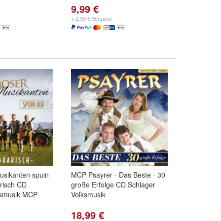
9,99 €
+ 2,95 € Versand
usikanten spuin
MCP Psayrer - Das Beste - 30
arisch CD
große Erfolge CD Schlager
ksmusik MCP
Volksmusik
18,99 €