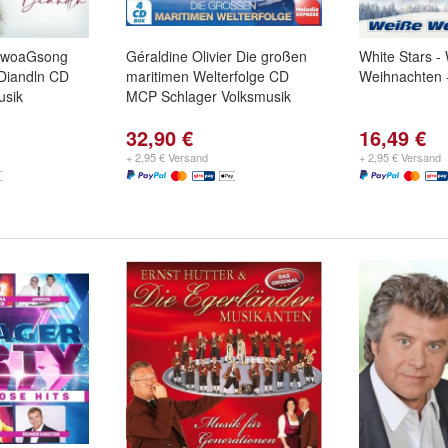
ZwoaGsong
Géraldine Olivier Die großen
White Stars -
 Diandln CD
maritimen Welterfolge CD
Weihnachten 
usik
MCP Schlager Volksmusik
32,90 €
16,49 €
+ 2,95 € Versand
+ 2,95 € Versand