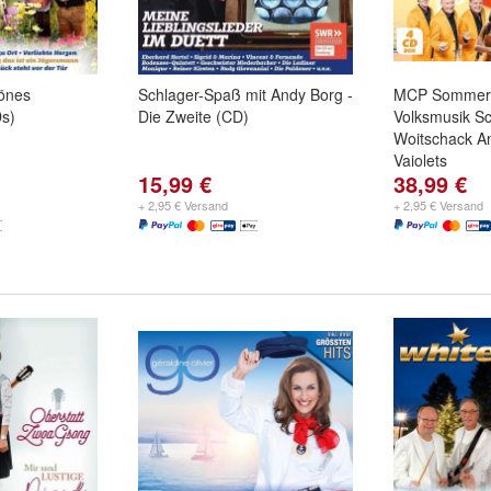
önes
Schlager-Spaß mit Andy Borg -
MCP Sommerg
s)
Die Zweite (CD)
Volksmusik Sc
Woitschack Am
Vaiolets
15,99 €
38,99 €
+ 2,95 € Versand
+ 2,95 € Versand