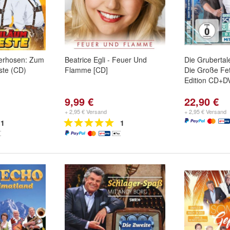
derhosen: Zum
Beatrice Egli - Feuer Und
Die Grubertal
ste (CD)
Flamme [CD]
Die Große Fet
Edition CD+D
9,99 €
22,90 €
+ 2,95 € Versand
+ 2,95 € Versand
1
1