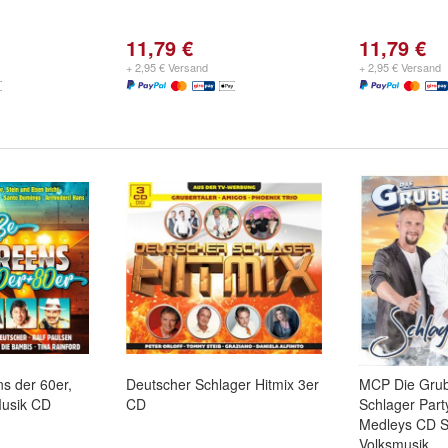
11,79 €
11,79 €
+ 2,95 € Versand
+ 2,95 € Versand
s der 60er,
Deutscher Schlager Hitmix 3er
MCP Die Grube
Musik CD
CD
Schlager Party
Medleys CD S
Volksmusik