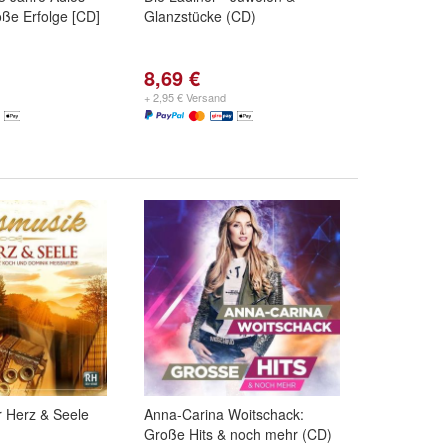
ße Erfolge [CD]
Glanzstücke (CD)
8,69 €
+ 2,95 € Versand
r Herz & Seele
Anna-Carina Woitschack:
Große Hits & noch mehr (CD)