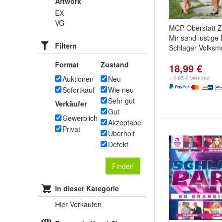
Artwork
EX
VG
MCP Oberstatt 
Mir sand lustige
Filtern
Schlager Volksm
Format
Zustand
18,99 €
Auktionen
Neu
+ 2,95 € Versand
Sofortkauf
Wie neu
Sehr gut
Verkäufer
Gut
Gewerblich
Akzeptabel
Privat
Überholt
Defekt
Finden
In dieser Kategorie
Hier Verkaufen