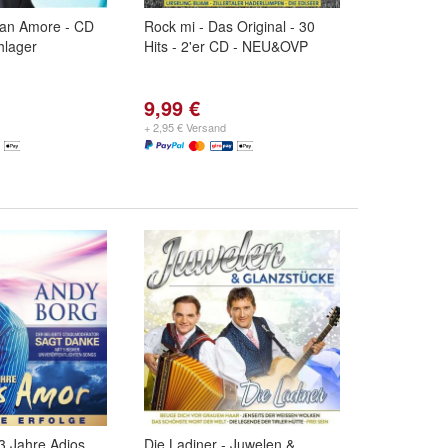
San Amore - CD
Rock mi - Das Original - 30
lager
Hits - 2'er CD - NEU&OVP
9,99 €
+ 2,95 € Versand
3 Jahre Adios
Die Ladiner - Juwelen &