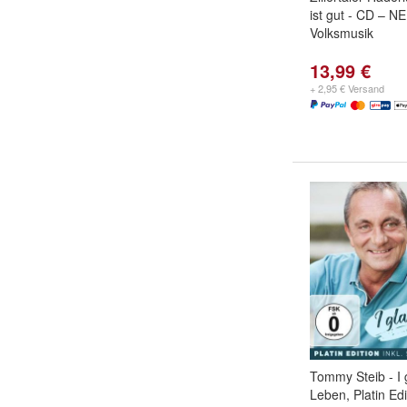
ist gut - CD – 
Volksmusik
13,99 €
+ 2,95 € Versand
Tommy Steib - I 
Leben, Platin Ed