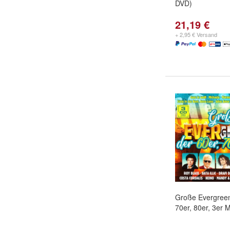
DVD)
21,19 €
+ 2,95 € Versand
Große Evergreen
70er, 80er, 3er 