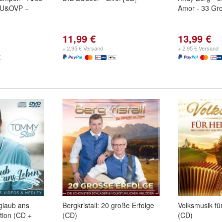
NEU&OVP –
Amor - 33 Gro
11,99 €
13,99 €
+ 2,95 € Versand
+ 2,95 € Versand
glaub ans
Bergkristall: 20 große Erfolge
Volksmusik fü
ition (CD +
(CD)
(CD)