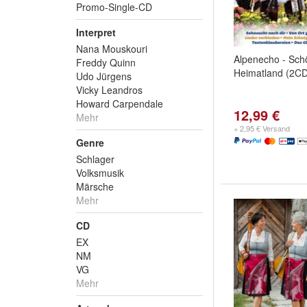
Promo-Single-CD
Interpret
Nana Mouskouri
Alpenecho - Sch
Freddy Quinn
Heimatland (2CD
Udo Jürgens
Vicky Leandros
Howard Carpendale
12,99 €
Mehr
+ 2,95 € Versand
Genre
Schlager
Volksmusik
Märsche
Mehr
CD
EX
NM
VG
Mehr