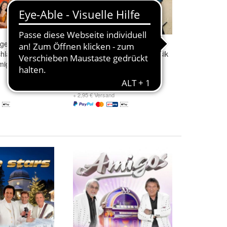
efühle 4er CD
Andre Busse - Träumer &
hlager
Giganten - CD Schlagermusik
igos Fulterer
19,99 €
+ 2,95 € Versand