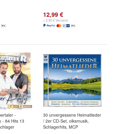
12,99 €
+ 2,95 € Versand
rtaler -
30 unvergessene Heimatlieder
 - 84 Hits 13
/ 2er CD-Set, olksmusik,
chlager
Schlagerhits, MCP