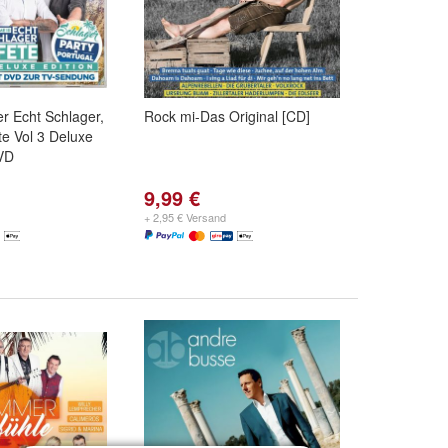
er Echt Schlager,
Rock mi-Das Original [CD]
e Vol 3 Deluxe
VD
9,99 €
+ 2,95 € Versand