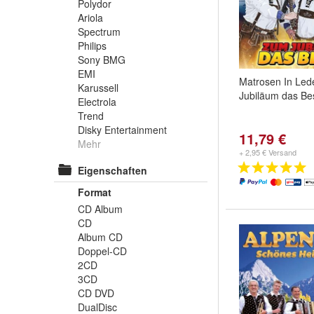
Polydor
Ariola
Spectrum
Philips
Sony BMG
EMI
Matrosen In Le
Karussell
Jubiläum das Be
Electrola
Trend
Disky Entertainment
11,79 €
Mehr
+ 2,95 € Versand
Eigenschaften
Format
CD Album
CD
Album CD
Doppel-CD
2CD
3CD
CD DVD
DualDisc