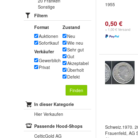
20 Franken
1955
Sonstige
Filtern
0,50 €
Format
Zustand
+ 1,00 € Versand
Auktionen
Neu
Sofortkauf
Wie neu
Sehr gut
Verkäufer
Gut
Gewerblich
Akzeptabel
Privat
Überholt
Defekt
Finden
In dieser Kategorie
Hier Verkaufen
Passende Hood-Shops
Schweiz.1970. 
Frauenfeld, AG S
CelticGold AG