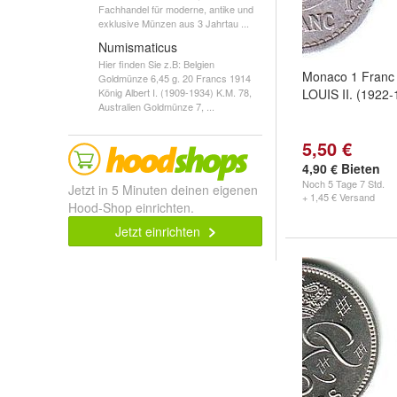
Fachhandel für moderne, antike und
exklusive Münzen aus 3 Jahrtau ...
Numismaticus
Hier finden Sie z.B: Belgien
Monaco 1 Franc 
Goldmünze 6,45 g. 20 Francs 1914
König Albert I. (1909-1934) K.M. 78,
LOUIS II. (1922-
Australien Goldmünze 7, ...
5,50 €
4,90 € Bieten
Noch
5 Tage 7 Std.
Jetzt in 5 Minuten deinen eigenen
+ 1,45 € Versand
Hood-Shop einrichten.
Jetzt einrichten