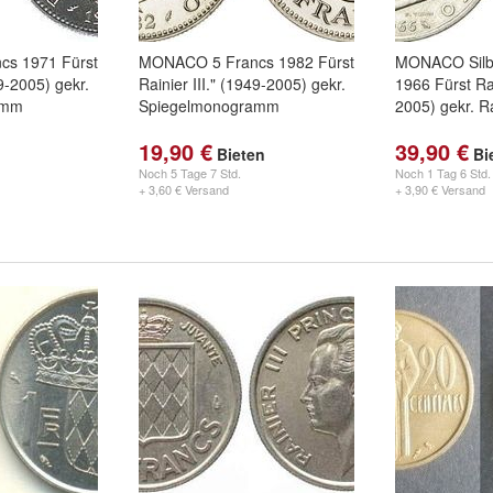
s 1971 Fürst
MONACO 5 Francs 1982 Fürst
MONACO Silbe
49-2005) gekr.
Rainier III." (1949-2005) gekr.
1966 Fürst Rai
amm
Spiegelmonogramm
2005) gekr. R
19,90 €
39,90 €
Bieten
Bi
Noch
5 Tage 7 Std.
Noch
1 Tag 6 Std.
+ 3,60 € Versand
+ 3,90 € Versand