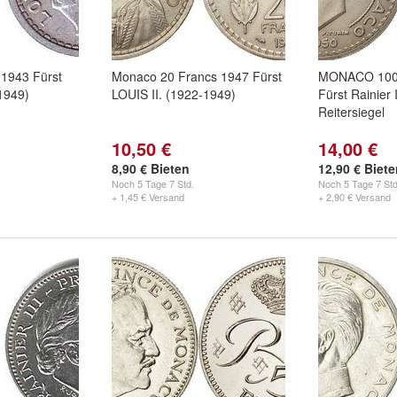
1943 Fürst
Monaco 20 Francs 1947 Fürst
MONACO 100 
1949)
LOUIS II. (1922-1949)
Fürst Rainier 
Reitersiegel
10,50 €
14,00 €
8,90 € Bieten
12,90 € Biet
Noch
5 Tage 7 Std.
Noch
5 Tage 7 Std
+ 1,45 € Versand
+ 2,90 € Versand