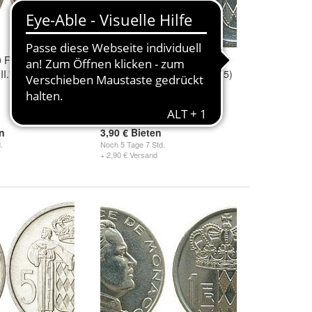
Francs 1950
MONACO 1/2 Franc 1978
III." (1949-2004)
Fürst Rainier III." (1949-2005)
5,00 €
en
3,90 € Bieten
.
Noch
5 Tage 7 Std.
+ 2,90 € Versand