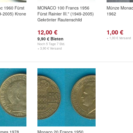
 1960 Fürst
MONACO 100 Francs 1956
Münze Monac
49-2005) Krone
Fürst Rainier III." (1949-2005)
1962
Gekrönter Rautenschild
12,00 €
1,00 €
+ 1,00 € Versand
9,90 € Bieten
Noch
5 Tage 7 Std.
+ 3,90 € Versand
imes 1978
Monaco 20 Francs 1950