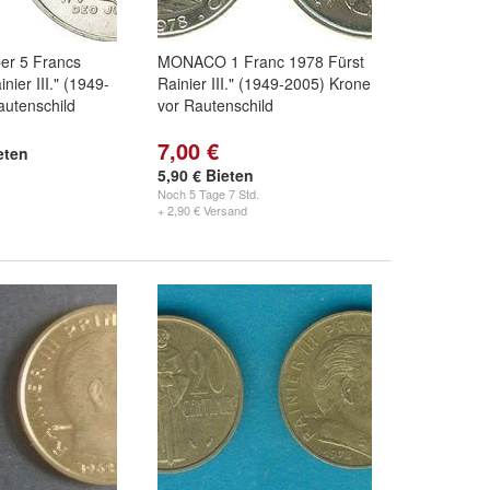
r 5 Francs
MONACO 1 Franc 1978 Fürst
nier III." (1949-
Rainier III." (1949-2005) Krone
autenschild
vor Rautenschild
7,00 €
eten
5,90 € Bieten
Noch
5 Tage 7 Std.
+ 2,90 € Versand