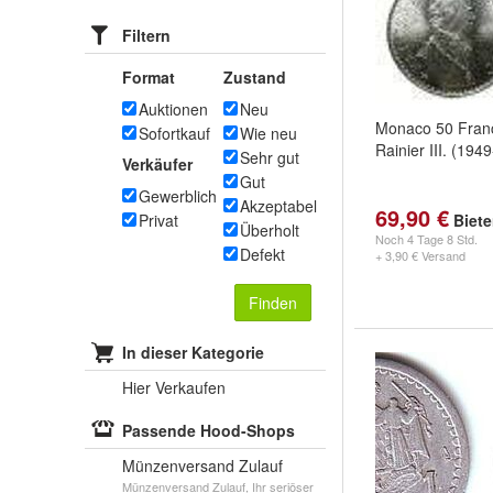
Filtern
Format
Zustand
Auktionen
Neu
Monaco 50 Franc
Sofortkauf
Wie neu
Rainier III. (194
Sehr gut
Verkäufer
Gut
Gewerblich
Akzeptabel
69,90 €
Privat
Biet
Überholt
Noch
4 Tage 8 Std.
Defekt
+ 3,90 € Versand
Finden
In dieser Kategorie
Hier Verkaufen
Passende Hood-Shops
Münzenversand Zulauf
Münzenversand Zulauf, Ihr seriöser