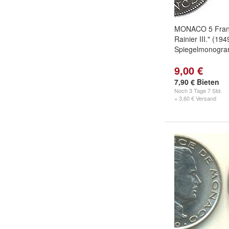
MONACO 5 Franc
Rainier III." (19
Spiegelmonogr
9,00 €
7,90 € Bieten
Noch
3 Tage 7 Std.
+ 3,60 € Versand