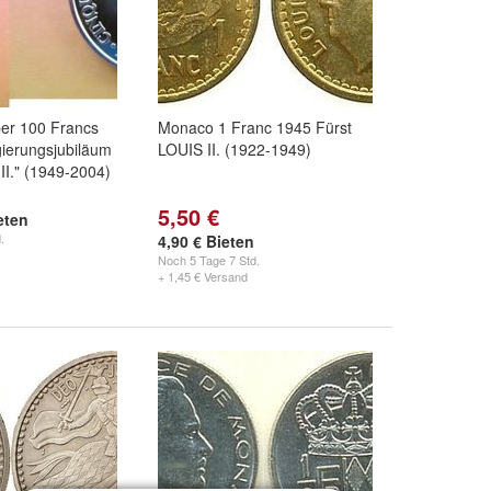
er 100 Francs
Monaco 1 Franc 1945 Fürst
ierungsjubiläum
LOUIS II. (1922-1949)
III." (1949-2004)
5,50 €
eten
.
4,90 € Bieten
Noch
5 Tage 7 Std.
+ 1,45 € Versand