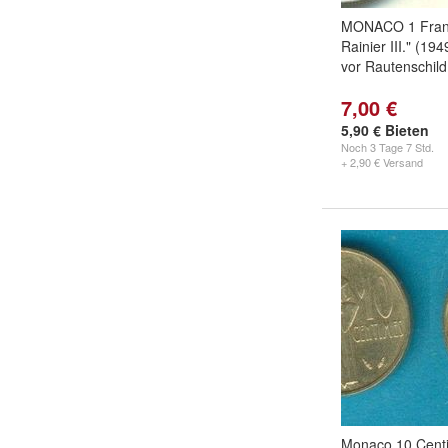
MONACO 1 Franc
Rainier III." (19
vor Rautenschild
7,00 €
5,90 € Bieten
Noch
3 Tage 7 Std.
+ 2,90 € Versand
Monaco 10 Cent