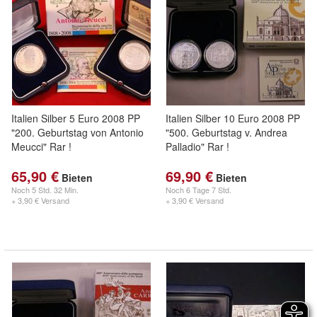
Italien Silber 5 Euro 2008 PP
Italien Silber 10 Euro 2008 PP
"200. Geburtstag von Antonio
"500. Geburtstag v. Andrea
Meucci" Rar !
Palladio" Rar !
65,90 €
69,90 €
Bieten
Bieten
Noch
5 Std. 32 Min.
Noch
6 Tage 7 Std.
+ 3,90 € Versand
+ 3,90 € Versand