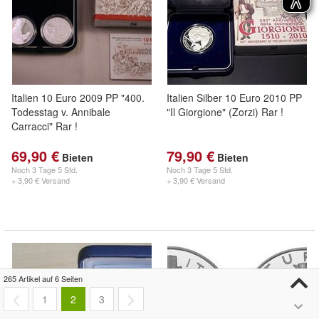
Italien 10 Euro 2009 PP "400.
Italien Silber 10 Euro 2010 PP
Todesstag v. Annibale
"Il Giorgione" (Zorzi) Rar !
Carracci" Rar !
69,90 €
79,90 €
Bieten
Bieten
Noch
3 Tage 5 Std.
Noch
3 Tage 5 Std.
+ 3,90 € Versand
+ 3,90 € Versand
265 Artikel auf 6 Seiten
1
2
3