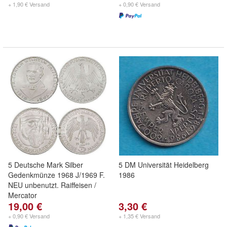
+ 1,90 € Versand
+ 0,90 € Versand
5 Deutsche Mark Silber
5 DM Universität Heidelberg
Gedenkmünze 1968 J/1969 F.
1986
NEU unbenutzt. Raiffeisen /
Mercator
19,00 €
3,30 €
+ 0,90 € Versand
+ 1,35 € Versand