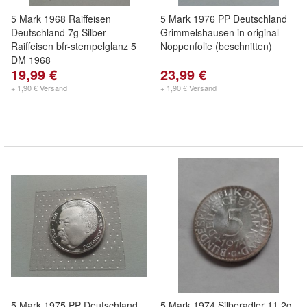
5 Mark 1968 Raiffeisen
5 Mark 1976 PP Deutschland
Deutschland 7g Silber
Grimmelshausen in original
Raiffeisen bfr-stempelglanz 5
Noppenfolie (beschnitten)
DM 1968
19,99 €
23,99 €
+ 1,90 € Versand
+ 1,90 € Versand
5 Mark 1975 PP Deutschland
5 Mark 1974 Silberadler 11,2g