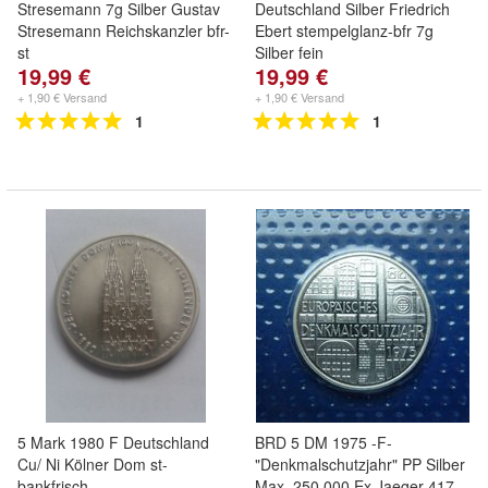
Stresemann 7g Silber Gustav
Deutschland Silber Friedrich
Stresemann Reichskanzler bfr-
Ebert stempelglanz-bfr 7g
st
Silber fein
19,99 €
19,99 €
+ 1,90 € Versand
+ 1,90 € Versand
1
1
5 Mark 1980 F Deutschland
BRD 5 DM 1975 -F-
Cu/ Ni Kölner Dom st-
"Denkmalschutzjahr" PP Silber
bankfrisch
Max. 250.000 Ex Jaeger 417