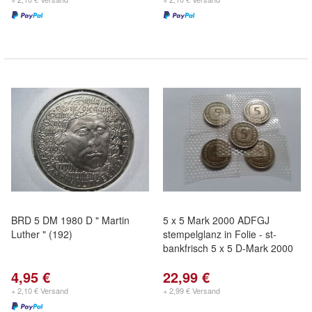
BRD 5 DM 1980 D " Martin
5 x 5 Mark 2000 ADFGJ
Luther " (192)
stempelglanz in Folie - st-
bankfrisch 5 x 5 D-Mark 2000
4,95 €
22,99 €
+ 2,10 € Versand
+ 2,99 € Versand