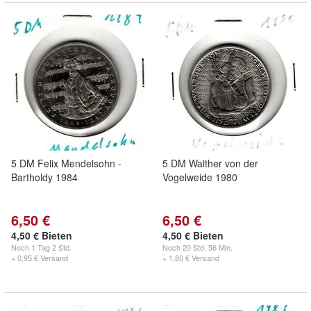
5 DM Felix Mendelsohn -
5 DM Walther von der
Bartholdy 1984
Vogelweide 1980
6,50 €
6,50 €
4,50 € Bieten
4,50 € Bieten
Noch
1 Tag 2 Std.
Noch
20 Std. 56 Min.
+ 0,95 € Versand
+ 1,80 € Versand