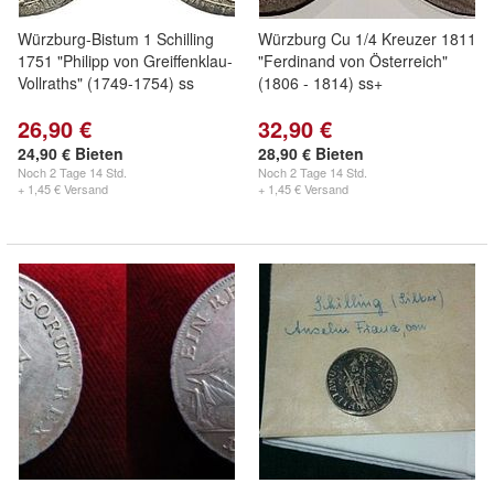
Würzburg-Bistum 1 Schilling
Würzburg Cu 1/4 Kreuzer 1811
1751 "Philipp von Greiffenklau-
"Ferdinand von Österreich"
Vollraths" (1749-1754) ss
(1806 - 1814) ss+
26,90 €
32,90 €
24,90 € Bieten
28,90 € Bieten
Noch
2 Tage 14 Std.
Noch
2 Tage 14 Std.
+ 1,45 € Versand
+ 1,45 € Versand