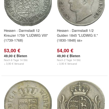
Hessen - Darmstadt 12
Hessen - Darmstadt 1/2
Kreuzer 1759 "LUDWIG VIII"
Gulden 1845 "LUDWIG II."
(1739-1768)
(1830-1848) ss+
53,00 €
54,00 €
49,00 € Bieten
49,90 € Bieten
Noch
6 Tage 14 Std.
Noch
2 Tage 14 Std.
+ 3,90 € Versand
+ 3,90 € Versand