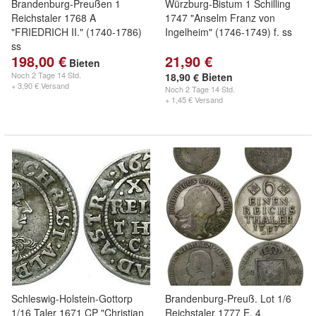
Brandenburg-Preußen 1
Würzburg-Bistum 1 Schilling
Reichstaler 1768 A
1747 "Anselm Franz von
"FRIEDRICH II." (1740-1786)
Ingelheim" (1746-1749) f. ss
ss
198,00 €
21,90 €
Bieten
Noch
2 Tage 14 Std.
18,90 € Bieten
+ 3,90 € Versand
Noch
2 Tage 14 Std.
+ 1,45 € Versand
Schleswig-Holstein-Gottorp
Brandenburg-Preuß. Lot 1/6
1/16 Taler 1671 CP "Christian
Reichstaler 1777 E, 4