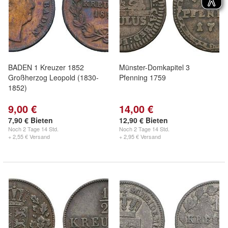
BADEN 1 Kreuzer 1852
Münster-Domkapitel 3
Großherzog Leopold (1830-
Pfenning 1759
1852)
9,00 €
14,00 €
7,90 € Bieten
12,90 € Bieten
Noch
2 Tage 14 Std.
Noch
2 Tage 14 Std.
+ 2,55 € Versand
+ 2,95 € Versand