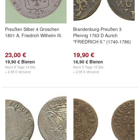
Preußen Silber 4 Groschen
Brandenburg-Preußen 3
1801 A, Friedrich Wilhelm III.
Pfennig 1763 D Aurich
"FRIEDRICH II." (1740-1786)
23,00 €
19,90 €
19,90 € Bieten
16,90 € Bieten
Noch
6 Tage 14 Std.
Noch
5 Tage 15 Std.
+ 2,95 € Versand
+ 2,95 € Versand