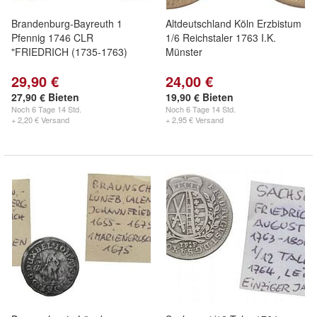
Brandenburg-Bayreuth 1
Altdeutschland Köln Erzbistum
Pfennig 1746 CLR
1/6 Reichstaler 1763 I.K.
"FRIEDRICH (1735-1763)
Münster
29,90 €
24,00 €
27,90 € Bieten
19,90 € Bieten
Noch
6 Tage 14 Std.
Noch
6 Tage 14 Std.
+ 2,20 € Versand
+ 2,95 € Versand