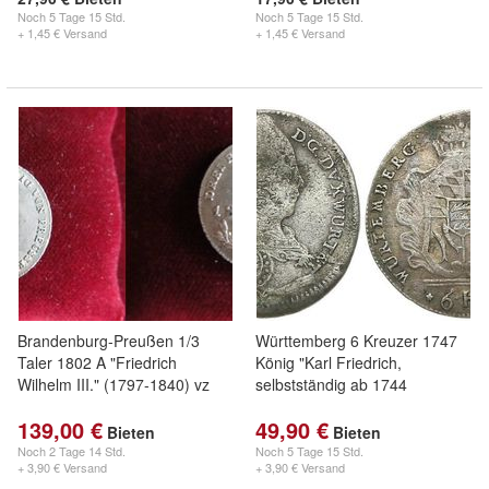
Noch
5 Tage 15 Std.
Noch
5 Tage 15 Std.
+ 1,45 € Versand
+ 1,45 € Versand
Brandenburg-Preußen 1/3
Württemberg 6 Kreuzer 1747
Taler 1802 A "Friedrich
König "Karl Friedrich,
Wilhelm III." (1797-1840) vz
selbstständig ab 1744
139,00 €
49,90 €
Bieten
Bieten
Noch
2 Tage 14 Std.
Noch
5 Tage 15 Std.
+ 3,90 € Versand
+ 3,90 € Versand