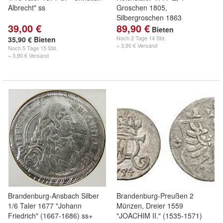
Albrecht" ss
Groschen 1805,
Silbergroschen 1863
39,00 €
89,90 €
Bieten
Noch
2 Tage 14 Std.
35,90 € Bieten
+ 3,90 € Versand
Noch
5 Tage 15 Std.
+ 3,90 € Versand
Brandenburg-Ansbach Silber
Brandenburg-Preußen 2
1/6 Taler 1677 "Johann
Münzen, Dreier 1559
Friedrich" (1667-1686) ss+
"JOACHIM II." (1535-1571)