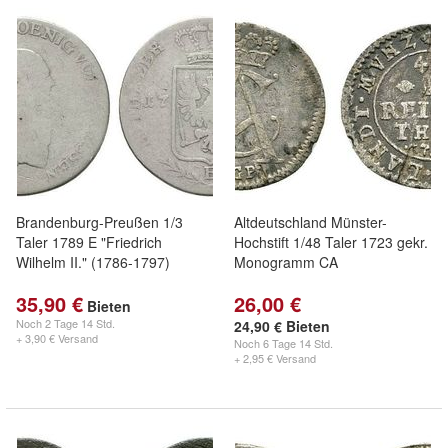
Brandenburg-Preußen 1/3
Altdeutschland Münster-
Taler 1789 E "Friedrich
Hochstift 1/48 Taler 1723 gekr.
Wilhelm II." (1786-1797)
Monogramm CA
35,90 €
26,00 €
Bieten
Noch
2 Tage 14 Std.
24,90 € Bieten
+ 3,90 € Versand
Noch
6 Tage 14 Std.
+ 2,95 € Versand