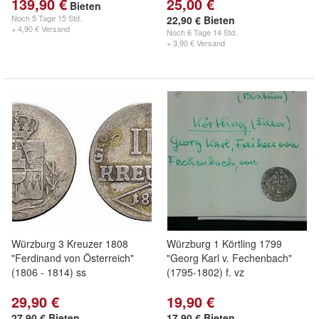
139,90 €
25,00 €
Bieten
Noch
5 Tage 15 Std.
22,90 € Bieten
+ 4,90 € Versand
Noch
6 Tage 14 Std.
+ 3,90 € Versand
Würzburg 3 Kreuzer 1808
Würzburg 1 Körtling 1799
"Ferdinand von Österreich"
"Georg Karl v. Fechenbach"
(1806 - 1814) ss
(1795-1802) f. vz
29,90 €
19,90 €
27,90 € Bieten
17,90 € Bieten