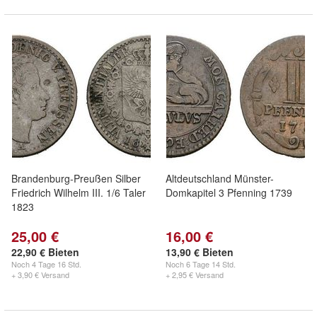
Brandenburg-Preußen Silber
Altdeutschland Münster-
Friedrich Wilhelm III. 1/6 Taler
Domkapitel 3 Pfenning 1739
1823
25,00 €
16,00 €
22,90 € Bieten
13,90 € Bieten
Noch
4 Tage 16 Std.
Noch
6 Tage 14 Std.
+ 3,90 € Versand
+ 2,95 € Versand