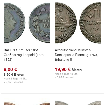
BADEN 1 Kreuzer 1851
Altdeutschland Münster-
Großherzog Leopold (1830-
Domkapitel 3 Pfenning 1760,
1852)
Erhaltung !!
8,00 €
19,90 €
Bieten
Noch
5 Tage 15 Std.
6,90 € Bieten
+ 3,95 € Versand
Noch
2 Tage 14 Std.
+ 2,55 € Versand