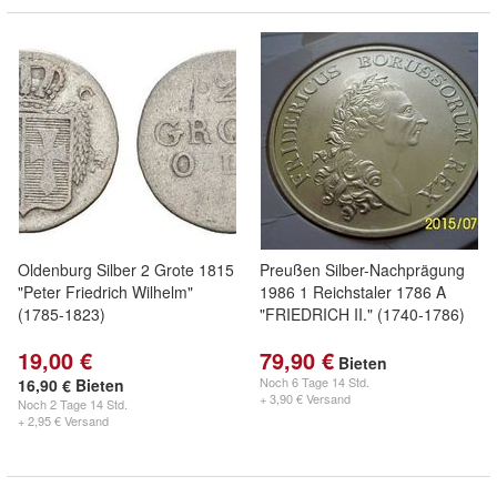
Oldenburg Silber 2 Grote 1815
Preußen Silber-Nachprägung
"Peter Friedrich Wilhelm"
1986 1 Reichstaler 1786 A
(1785-1823)
"FRIEDRICH II." (1740-1786)
19,00 €
79,90 €
Bieten
Noch
6 Tage 14 Std.
16,90 € Bieten
+ 3,90 € Versand
Noch
2 Tage 14 Std.
+ 2,95 € Versand