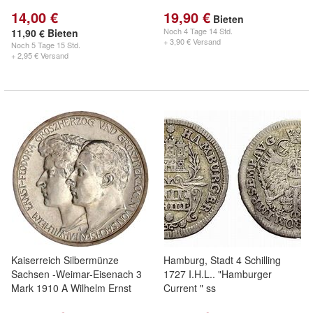
14,00 €
19,90 €
Bieten
Noch
4 Tage 14 Std.
11,90 € Bieten
+ 3,90 € Versand
Noch
5 Tage 15 Std.
+ 2,95 € Versand
Kaiserreich Silbermünze
Hamburg, Stadt 4 Schilling
Sachsen -Weimar-Eisenach 3
1727 I.H.L.. "Hamburger
Mark 1910 A Wilhelm Ernst
Current " ss