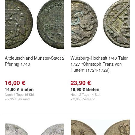
Altdeutschland Münster-Stadt 2
Würzburg-Hochstift 1/48 Taler
Pfennig 1740
1727 "Christoph Franz von
Hutten" (1724-1729)
16,00 €
23,90 €
14,90 € Bieten
19,90 € Bieten
Noch
4 Tage 16 Std.
Noch
2 Tage 14 Std.
+ 2,95 € Versand
+ 2,95 € Versand