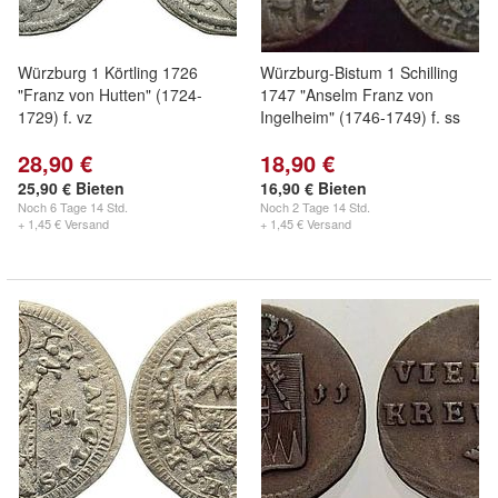
Würzburg 1 Körtling 1726
Würzburg-Bistum 1 Schilling
"Franz von Hutten" (1724-
1747 "Anselm Franz von
1729) f. vz
Ingelheim" (1746-1749) f. ss
28,90 €
18,90 €
25,90 € Bieten
16,90 € Bieten
Noch
6 Tage 14 Std.
Noch
2 Tage 14 Std.
+ 1,45 € Versand
+ 1,45 € Versand