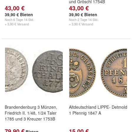
und Gröschl 1754B
43,00 €
43,00 €
39,90 € Bieten
39,90 € Bieten
Noch
6 Tage 14 Std.
Noch
2 Tage 14 Std.
+ 3,90 € Versand
+ 3,90 € Versand
Brandendenburg 3 Münzen,
Altdeutschland LIPPE- Detmold
Friedrich II. 1/48, 1/24 Taler
1 Pfennig 1847 A
1785 und 3 Kreuzer 1753B
79,90 €
15,00 €
Bieten