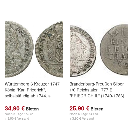
Württemberg 6 Kreuzer 1747
Brandenburg-Preußen Silber
König "Karl Friedrich",
1/6 Reichstaler 1777 E
selbstständig ab 1744, s
"FRIEDRICH II." (1740-1786)
34,90 €
25,90 €
Bieten
Bieten
Noch
5 Tage 15 Std.
Noch
6 Tage 14 Std.
+ 3,90 € Versand
+ 3,90 € Versand