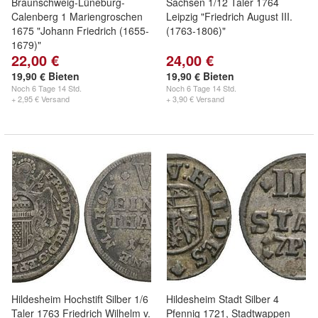
Braunschweig-Lüneburg-
Sachsen 1/12 Taler 1764
Calenberg 1 Mariengroschen
Leipzig "Friedrich August III.
1675 "Johann Friedrich (1655-
(1763-1806)"
1679)"
22,00 €
24,00 €
19,90 € Bieten
19,90 € Bieten
Noch
6 Tage 14 Std.
Noch
6 Tage 14 Std.
+ 2,95 € Versand
+ 3,90 € Versand
Hildesheim Hochstift Silber 1/6
Hildesheim Stadt Silber 4
Taler 1763 Friedrich Wilhelm v.
Pfennig 1721, Stadtwappen