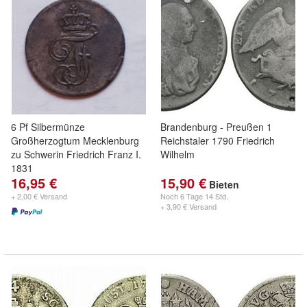
6 Pf Silbermünze
Brandenburg - Preußen 1
Großherzogtum Mecklenburg
Reichstaler 1790 Friedrich
zu Schwerin Friedrich Franz I.
Wilhelm
1831
16,95 €
15,90 €
Bieten
+ 2,00 € Versand
Noch
6 Tage 14 Std.
+ 3,90 € Versand