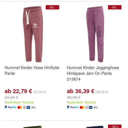
- 9%
- 9%
Hummel Kinder Hose Hmlfutte
Hummel Kinder Jogginghose
Pants
Hmlspace Jam On Pants
215874
ab 22,79 €
ab 36,39 €
(22,79 €/)
(36,39 €/)
24,95 €
39,95 €
Kostenloser Versand
Kostenloser Versand
- 22%