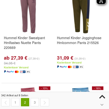
Hummel Kinder Sweatpant
Hummel Kinder Jogginghose
Hmlfastwo Nuette Pants
Hmlcommon Pants 215526
220669
ab 27,39 €
31,09 €
(27,39 €/)
(31,09 €/)
Kostenloser Versand
34,95 €
Kostenloser Versand
- 10%
- 16%
342 Artikel auf 8 Seiten
1
2
3