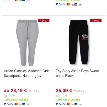
- 34%
- 30%
Urban Classics Mädchen Girls
Toy Story Aliens Boys Sweat
Sweatpants Heathergrey
pants Black
ab 23,19 €
35,09 €
(23,19 €/)
(35,09 €/)
34,90 €
49,99 €
Kostenloser Versand
Kostenloser Versand