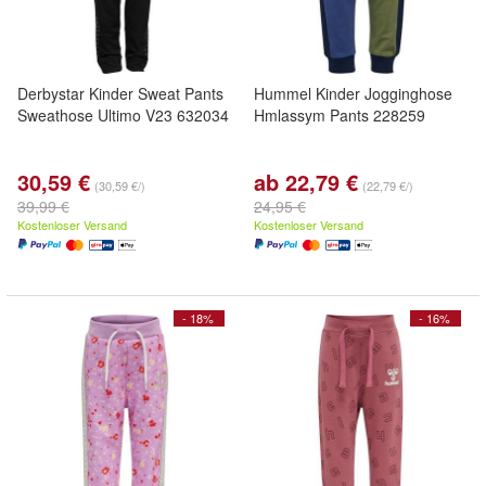
Derbystar Kinder Sweat Pants
Hummel Kinder Jogginghose
Sweathose Ultimo V23 632034
Hmlassym Pants 228259
30,59 €
ab 22,79 €
(30,59 €/)
(22,79 €/)
39,99 €
24,95 €
Kostenloser Versand
Kostenloser Versand
- 18%
- 16%