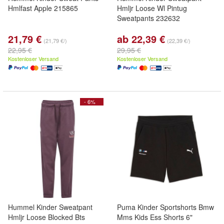
Hmlfast Apple 215865
Hmljr Loose Wl Pintug
Sweatpants 232632
21,79 €
ab 22,39 €
(21,79 €/)
(22,39 €/)
22,95 €
29,95 €
Kostenloser Versand
Kostenloser Versand
- 6%
Hummel Kinder Sweatpant
Puma Kinder Sportshorts Bmw
Hmljr Loose Blocked Bts
Mms Kids Ess Shorts 6"