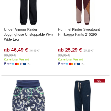
Under Armour Kinder
Hummel Kinder Sweatpant
Jogginghose Unstoppable Wvn
Hmlbagga Pants 215295
Wide Leg
ab 46,49 €
ab 25,29 €
(46,49 €/)
(25,29 €/)
60,00 €
39,95 €
Kostenloser Versand
Kostenloser Versand
- 6%