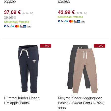
233692
634983
37,69 €
42,99 €
(37,69 €/)
(42,99 €/)
Kostenloser Versand
39,95 €
Kostenloser Versand
- 11%
- 17%
Hummel Kinder Hosen
Minymo Kinder Jogginghose
Hmlapple Pants
Basic 36 Sweat Pant (2-Pack)
3936