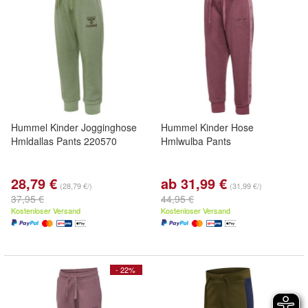
Hummel Kinder Jogginghose
Hummel Kinder Hose
Hmldallas Pants 220570
Hmlwulba Pants
28,79 €
ab 31,99 €
(28,79 €/)
(31,99 €/)
37,95 €
44,95 €
Kostenloser Versand
Kostenloser Versand
- 22%