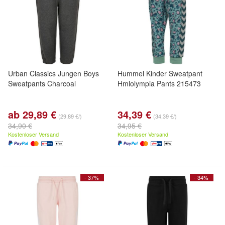
Urban Classics Jungen Boys
Hummel Kinder Sweatpant
Sweatpants Charcoal
Hmlolympia Pants 215473
ab 29,89 €
34,39 €
(29,89 €/)
(34,39 €/)
34,90 €
34,95 €
Kostenloser Versand
Kostenloser Versand
- 37%
- 34%