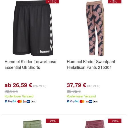
- 11%
- 5%
Hummel Kinder Torwarthose
Hummel Kinder Sweatpant
Essential Gk Shorts
Hmlallison Pants 215304
ab 26,59 €
37,79 €
(26,59 €/)
(37,79 €/)
29,95 €
39,95 €
Kostenloser Versand
Kostenloser Versand
- 24%
- 29%