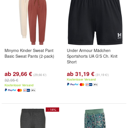
Minymo Kinder Sweat Pant
Under Armour Mädchen
Basic Sweat Pants (2-pack)
Sportshorts UA G'S Ch. Knit
Short
ab 29,66 €
ab 31,19 €
(29,66 €/)
(31,19 €/)
Kostenloser Versand
32,95 €
Kostenloser Versand
- 14%