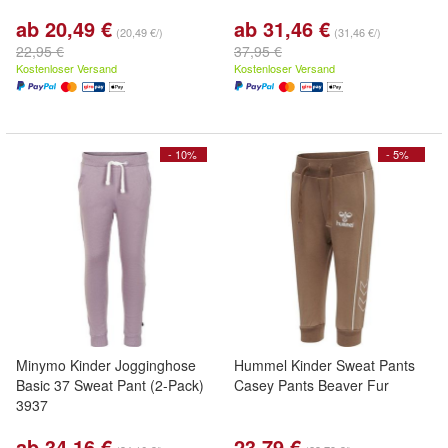
ab 20,49 €
ab 31,46 €
(20,49 €/)
(31,46 €/)
22,95 €
37,95 €
Kostenloser Versand
Kostenloser Versand
- 10%
- 5%
Minymo Kinder Jogginghose
Hummel Kinder Sweat Pants
Basic 37 Sweat Pant (2-Pack)
Casey Pants Beaver Fur
3937
ab 34,16 €
23,79 €