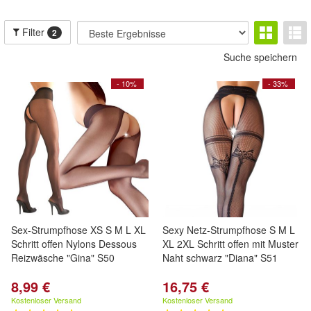
Filter
2
Suche speichern
- 10%
- 33%
Sex-Strumpfhose XS S M L XL
Sexy Netz-Strumpfhose S M L
Schritt offen Nylons Dessous
XL 2XL Schritt offen mit Muster
Reizwäsche "Gina" S50
Naht schwarz "Diana" S51
8,99 €
16,75 €
Kostenloser Versand
Kostenloser Versand