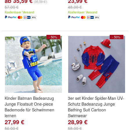
ab 35,59 €
23,99 €
(35,59 €/)
57,00 €
48,00 €
Kostenloser Versand
Kostenloser Versand
- 50%
- 50%
Kinder Batman Badeanzug
3er set Kinder Spider-Man UV-
Junge Floatsuit One-piece
Schutz Badeanzug Junge
Bademode für Schwimmen
Bathing Suit Cartoon
lernen
Swimwear
27,99 €
28,99 €
56,00 €
58,00 €