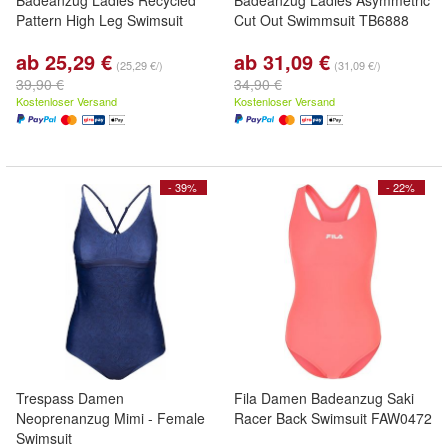
Badeanzug Ladies Recycled
Badeanzug Ladies Asymmetric
Pattern High Leg Swimsuit
Cut Out Swimmsuit TB6888
ab 25,29 €
ab 31,09 €
(25,29 €/)
(31,09 €/)
39,90 €
34,90 €
Kostenloser Versand
Kostenloser Versand
- 39%
- 22%
Trespass Damen
Fila Damen Badeanzug Saki
Neoprenanzug Mimi - Female
Racer Back Swimsuit FAW0472
Swimsuit