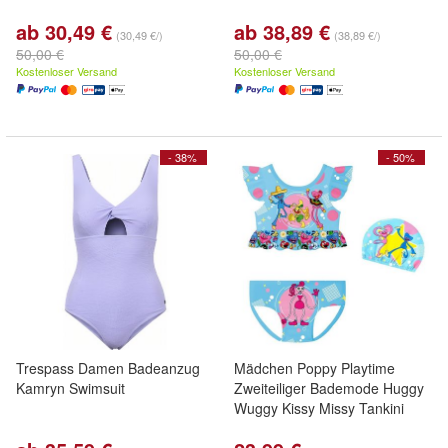
ab 30,49 €
ab 38,89 €
(30,49 €/)
(38,89 €/)
50,00 €
50,00 €
Kostenloser Versand
Kostenloser Versand
- 38%
- 50%
Trespass Damen Badeanzug
Mädchen Poppy Playtime
Kamryn Swimsuit
Zweiteiliger Bademode Huggy
Wuggy Kissy Missy Tankini