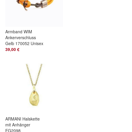
Armband WIM
Ankerverschluss
Gelb 170052 Unisex
17CM
39,00 €
ARMANI Halskette
mit Anhänger
EG2098