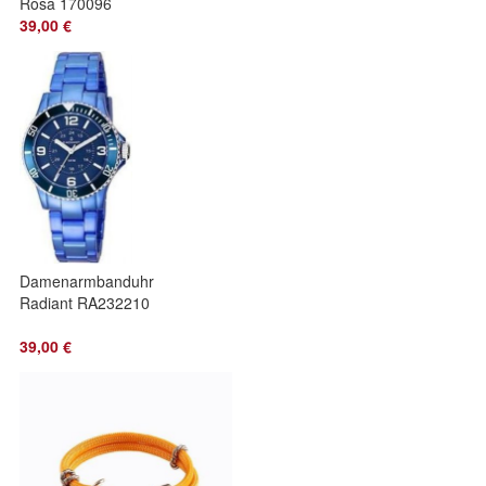
Rosa 170096
Unisex 19CM
39,00 €
Damenarmbanduhr
Radiant RA232210
39,00 €