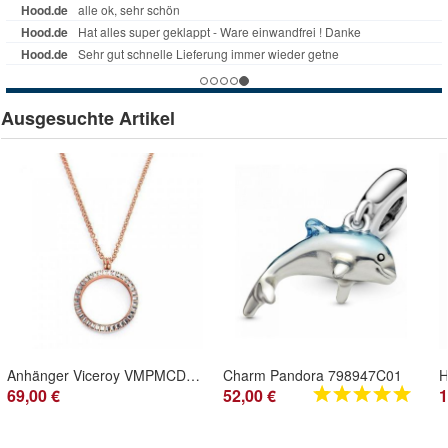
Ausgesuchte Artikel
Anhänger Viceroy VMPMCD-09
Charm Pandora 798947C01
69,00 €
52,00 €
1