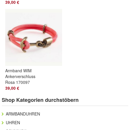
19CM
39,00 €
Armband WIM
Ankerverschluss
Rosa 170097
Unisex 20CM
39,00 €
Shop Kategorien durchstöbern
ARMBANDUHREN
UHREN