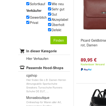
Sofortkauf
Wie neu
Sehr gut
Verkäufer
Gut
Gewerblich
Akzeptabel
Privat
Überholt
Defekt
Finden
Picard Geldbörs
rot, Damen
In dieser Kategorie
Hier Verkaufen
89,95 €
Kostenloser Versand
Passende Hood-Shops
cgshop
Hier finden Sie z.B: Damen Herren
Atmungsaktiv Sportschuhe
Sneakers Turnschuhe Runners
Schuhe DE EU7, ...
Monasboutique
Onlineshop für Waren aller Art,
insbesondere Textilien