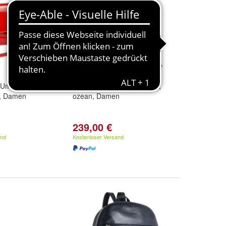
i Umhängetasche
Picard Luis Rucksack 8656,
k, Damen
ozean, Damen
239,00 €
and
Kostenloser Versand