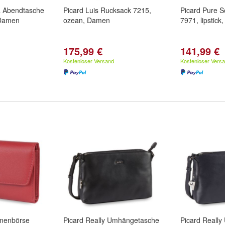
ta Abendtasche
Picard Luis Rucksack 7215,
Picard Pure S
 Damen
ozean, Damen
7971, lipstic
175,99 €
141,99 €
Kostenloser Versand
Kostenloser Vers
amenbörse
Picard Really Umhängetasche
Picard Reall