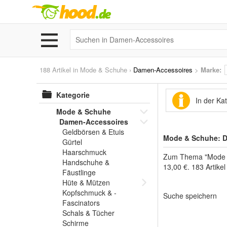
188 Artikel in
Mode & Schuhe
›
Damen-Accessoires
>
Marke
:
Kategorie
In der Ka
Mode & Schuhe
Damen-Accessoires
Geldbörsen & Etuis
Mode & Schuhe: D
Gürtel
Haarschmuck
Zum Thema "Mode & 
Handschuhe &
13,00 €. 183 Artike
Fäustlinge
Hüte & Mützen
Kopfschmuck & -
Suche speichern
Fascinators
Schals & Tücher
Schirme