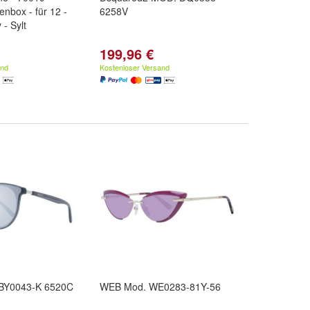
lenbox - für 12 -
6258V
 - Sylt
199,96 €
and
Kostenloser Versand
BY0043-K 6520C
WEB Mod. WE0283-81Y-56