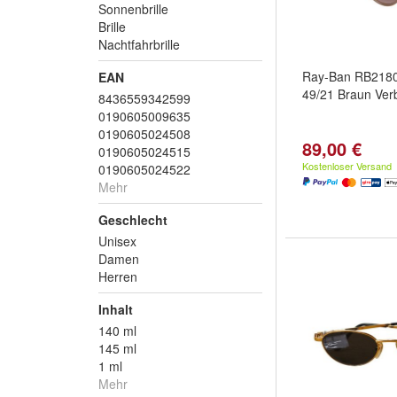
Sonnenbrille
Brille
Nachtfahrbrille
Ray-Ban RB218
EAN
49/21 Braun Verb
8436559342599
0190605009635
0190605024508
89,00 €
0190605024515
Kostenloser Versand
0190605024522
Mehr
Geschlecht
Unisex
Damen
Herren
Inhalt
140 ml
145 ml
1 ml
Mehr