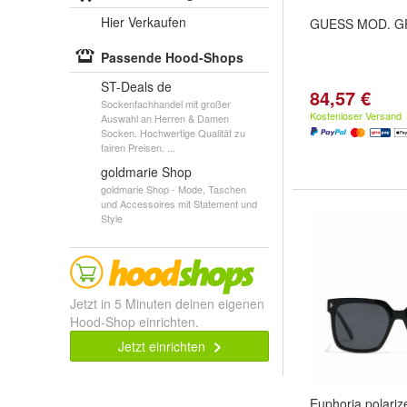
Hier Verkaufen
GUESS MOD. G
Passende Hood-Shops
ST-Deals de
84,57 €
Sockenfachhandel mit großer
Kostenloser Versand
Auswahl an Herren & Damen
Socken. Hochwertige Qualität zu
fairen Preisen. ...
goldmarie Shop
goldmarie Shop - Mode, Taschen
und Accessoires mit Statement und
Style
Jetzt in 5 Minuten deinen eigenen
Hood-Shop einrichten.
Jetzt einrichten
Euphoria polariz