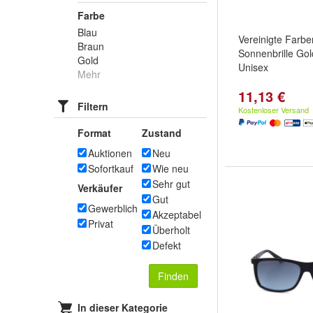
Farbe
Blau
Vereinigte Farbe
Braun
Sonnenbrille Gol
Gold
Unisex
Mehr
11,13 €
Filtern
Kostenloser Versand
Format
Zustand
Auktionen
Neu
Sofortkauf
Wie neu
Sehr gut
Verkäufer
Gut
Gewerblich
Akzeptabel
Privat
Überholt
Defekt
Finden
In dieser Kategorie