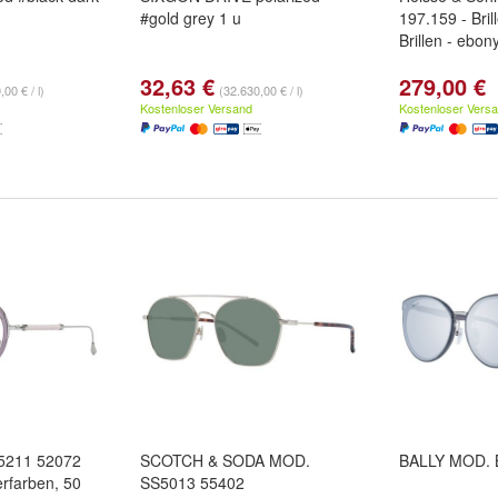
#gold grey 1 u
197.159 - Bril
Brillen - ebony
32,63 €
279,00 €
00 € / l)
(32.630,00 € / l)
Kostenloser Versand
Kostenloser Vers
5211 52072
SCOTCH & SODA MOD.
BALLY MOD. 
erfarben, 50
SS5013 55402