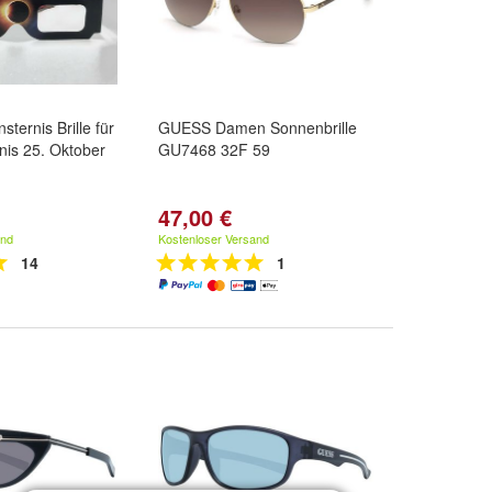
sternis Brille für
GUESS Damen Sonnenbrille
nis 25. Oktober
GU7468 32F 59
47,00 €
and
Kostenloser Versand
14
1