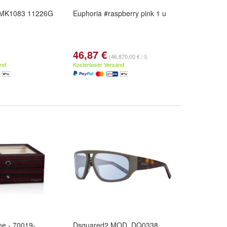
s MK1083 11226G
Euphoria #raspberry pink 1 u
46,87 €
(46.870,00 € / l)
and
Kostenloser Versand
ne - 70019-
Dsquared2 MOD. DQ0338