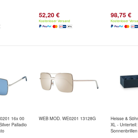
52,20 €
98,75 €
Kostenloser Versand
Kostenloser Vers
201 16x 00
WEB MOD. WE0201 13128G
Heisse & Söh
ilver Palladio
XL - Unterteil:
ato
Sonnenbrille