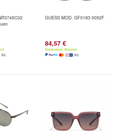
 NR3745C02
GUESS MOD. GF0183 0052F
auen
84,57 €
and
Kostenloser Versand