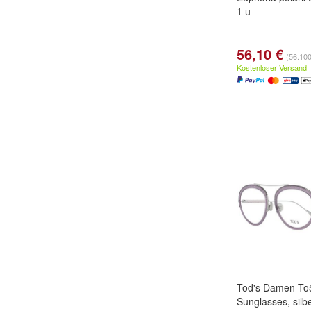
1 u
56,10 €
(56.100,
Kostenloser Versand
Tod's Damen To
Sunglasses, silb