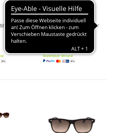
SST367 560700
GUESS MOD. GF0210 6292V
63,43 €
and
Kostenloser Versand