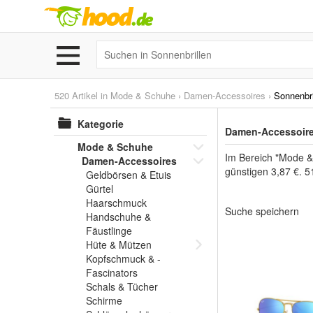
520 Artikel in
Mode & Schuhe
›
Damen-Accessoires
›
Sonnenbri
Kategorie
Damen-Accessoires
Mode & Schuhe
Im Bereich "Mode &
Damen-Accessoires
günstigen 3,87 €. 5
Geldbörsen & Etuis
Gürtel
Haarschmuck
Suche speichern
Handschuhe &
Fäustlinge
Hüte & Mützen
Kopfschmuck & -
Fascinators
Schals & Tücher
Schirme