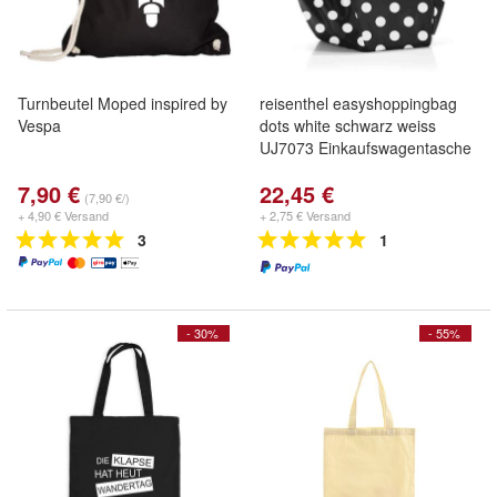
Turnbeutel Moped inspired by
reisenthel easyshoppingbag
Vespa
dots white schwarz weiss
UJ7073 Einkaufswagentasche
7,90 €
22,45 €
(7,90 €/)
+ 4,90 € Versand
+ 2,75 € Versand
3
1
- 30%
- 55%