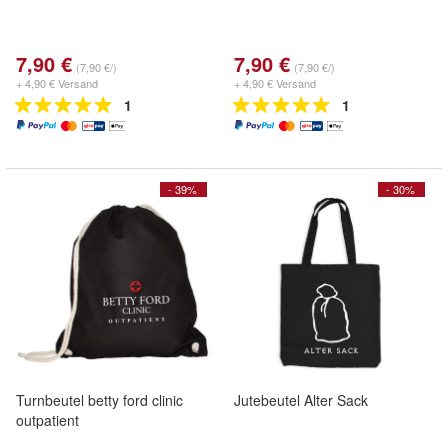
7,90 €
7,90 €
(7,90 €/)
(7,90 €/)
+ 4,90 € Versand
+ 4,90 € Versand
1
1
- 39%
- 30%
Turnbeutel betty ford clinic
Jutebeutel Alter Sack
outpatient