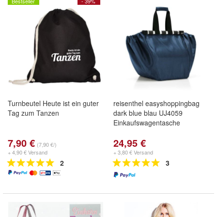
Bestseller
- 39%
Turnbeutel Heute ist ein guter
reisenthel easyshoppingbag
Tag zum Tanzen
dark blue blau UJ4059
Einkaufswagentasche
7,90 €
24,95 €
(7,90 €/)
+ 4,90 € Versand
+ 3,80 € Versand
2
3