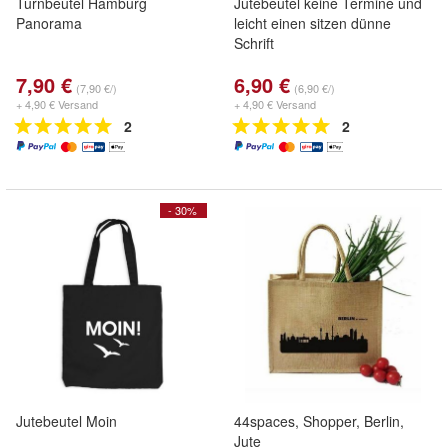
Turnbeutel Hamburg
Jutebeutel keine Termine und
Panorama
leicht einen sitzen dünne
Schrift
7,90 €
6,90 €
(7,90 €/)
(6,90 €/)
+ 4,90 € Versand
+ 4,90 € Versand
2
2
- 30%
Jutebeutel Moin
44spaces, Shopper, Berlin,
Jute