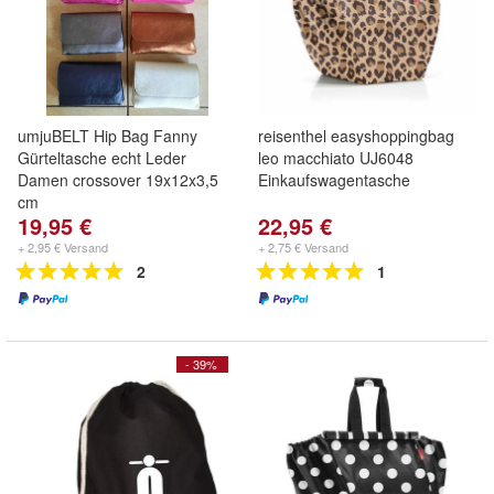
umjuBELT Hip Bag Fanny
reisenthel easyshoppingbag
Gürteltasche echt Leder
leo macchiato UJ6048
Damen crossover 19x12x3,5
Einkaufswagentasche
cm
19,95 €
22,95 €
+ 2,95 € Versand
+ 2,75 € Versand
2
1
- 39%