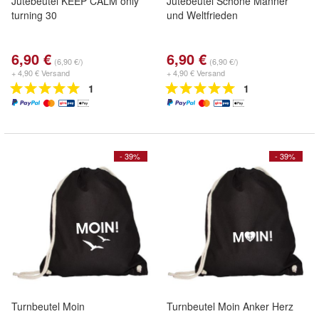
Jutebeutel KEEP CALM only
Jutebeutel Schöne Männer
turning 30
und Weltfrieden
6,90 €
6,90 €
(6,90 €/)
(6,90 €/)
+ 4,90 € Versand
+ 4,90 € Versand
1
1
- 39%
- 39%
Turnbeutel Moin
Turnbeutel Moin Anker Herz