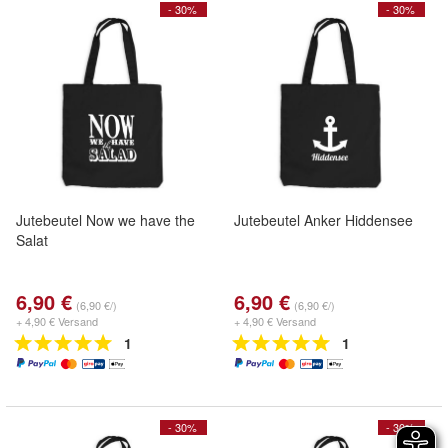
- 30%
- 30%
Jutebeutel Now we have the
Jutebeutel Anker Hiddensee
Salat
6,90 €
6,90 €
(6,90 €/)
(6,90 €/)
+ 4,90 € Versand
+ 4,90 € Versand
1
1
- 30%
- 30%