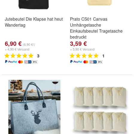
Jutebeutel Die Klapse hat heut
Prato CS01 Canvas
Wandertag
Umhängetasche
Einkaufsbeutel Tragetasche
bedruckt
6,90 €
3,59 €
(6,90 €/)
+ 4,90 € Versand
+ 5,90 € Versand
3
1