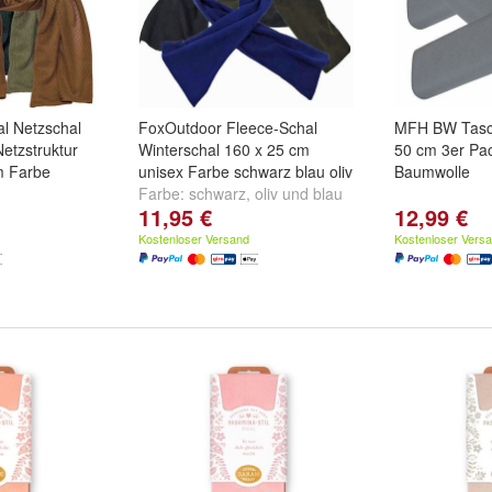
l Netzschal
FoxOutdoor Fleece-Schal
MFH BW Tasch
Netzstruktur
Winterschal 160 x 25 cm
50 cm 3er Pa
m Farbe
unisex Farbe schwarz blau oliv
Baumwolle
Farbe:
schwarz
,
oliv
und
blau
11,95 €
12,99 €
oliv
und
Kostenloser Versand
Kostenloser Vers