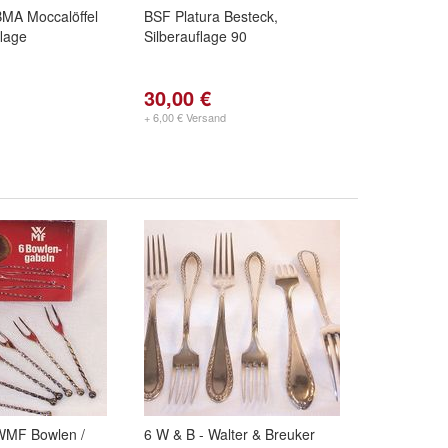
 BMA Moccalöffel
BSF Platura Besteck,
flage
Silberauflage 90
30,00 €
+ 6,00 € Versand
 WMF Bowlen /
6 W & B - Walter & Breuker