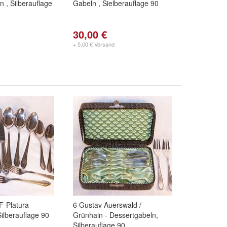
n , Silberauflage
Gabeln , Sielberauflage 90
30,00 €
+ 5,00 € Versand
F-Platura
6 Gustav Auerswald /
Silberauflage 90
Grünhain - Dessertgabeln,
Silberauflage 90