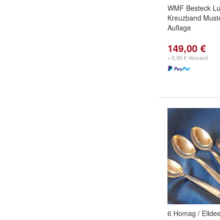
WMF Besteck Lu
Kreuzband Muste
Auflage
149,00 €
+ 6,99 € Versand
6 Homag / Ellde