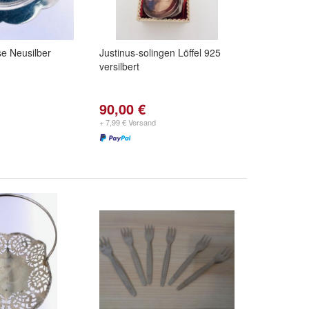
se Neusilber
Justinus-solingen Löffel 925
versilbert
90,00 €
+ 7,99 € Versand