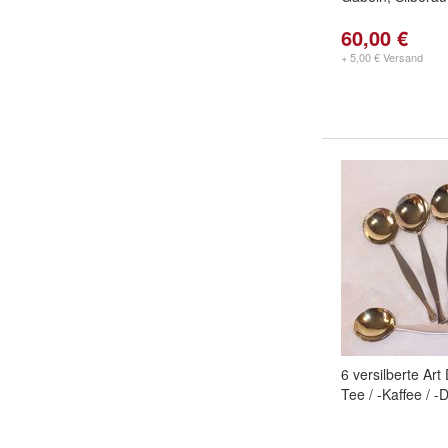
60,00 €
+ 5,00 € Versand
6 versilberte Ar
Tee / -Kaffee / -D