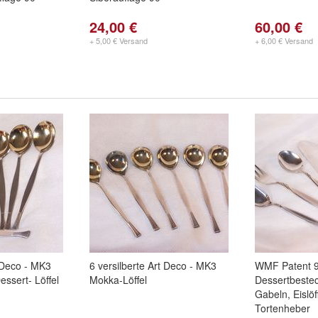
24,00 €
60,00 €
+ 5,00 € Versand
+ 6,00 € Versand
t Deco - MK3
6 versilberte Art Deco - MK3
WMF Patent 
essert- Löffel
Mokka-Löffel
Dessertbesteck
Gabeln, Eislöf
Tortenheber