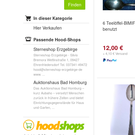
Finden
In dieser Kategorie
6 Teelöffel-BIMI
Hier Verkaufen
benutzt
Passende Hood-Shops
12,00 €
Sterneshop Erzgebirge
+ 4,10 € Versand
Sterneshop Erzgebirge - Silvio
Bremora Wettinstraße 1, 09427
Ehrenfriedersdorf Tel. 037341-49472
hood@sterneshop-erzgebirge-de
www. ...
Auktionshaus Bad Homburg
Das Auktionshaus Bad Homburg –
kurz Aubaho – versetzt Menschen
zurück in frühere Zeiten und bietet
Einrichtungsgegenstände für Haus
und Garten, ...