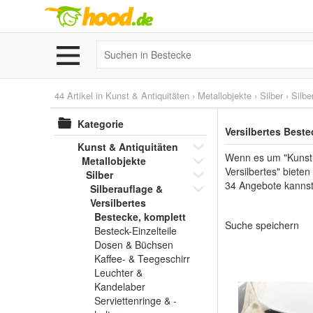
44 Artikel in
Kunst & Antiquitäten
›
Metallobjekte
›
Silber
›
Silbe
Kategorie
Versilbertes Best
Kunst & Antiquitäten
Wenn es um "Kunst &
Metallobjekte
Versilbertes" biete
Silber
34 Angebote kannst
Silberauflage &
Versilbertes
Bestecke, komplett
Suche speichern
Besteck-Einzelteile
Dosen & Büchsen
Kaffee- & Teegeschirr
Leuchter &
Kandelaber
Serviettenringe & -