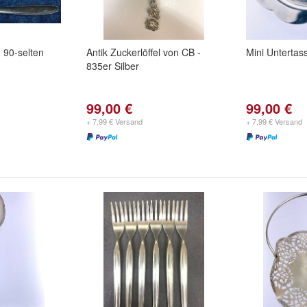
F 90-selten
Antik Zuckerlöffel von CB -
Mini Untertas
835er Silber
99,00 €
99,00 €
+ 7,99 € Versand
+ 7,99 € Versand