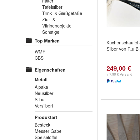
halter
Tafelsilber
Trink- & Gießgefäße
Zier- &
Vitrinenobjekte
Sonstige
Top Marken
Kuchenschaufel 
Silber von R.u.B.
WMF
CBS
249,00 €
Eigenschaften
+ 7,99 € Versand
Metall
Alpaka
Neusilber
Silber
Versilbert
Produktart
Besteck
Messer Gabel
Speiselöffel