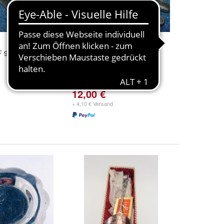
 90-selten
6 Messer-BIMIF 90-selten
benutzt
12,00 €
+ 4,10 € Versand