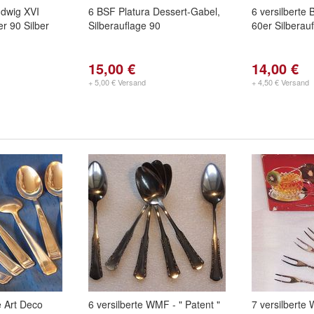
dwig XVI
6 BSF Platura Dessert-Gabel,
6 versilberte
r 90 Silber
Silberauflage 90
60er Silberau
15,00 €
14,00 €
+ 5,00 € Versand
+ 4,50 € Versand
e Art Deco
6 versilberte WMF - " Patent "
7 versilberte