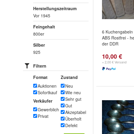
Herstellungszeitraum
Vor 1945
Feingehalt
6 Kuchengabeln 
800er
ABS Rostfrei - he
der DDR
Silber
925
10,00 €
+ 2,00 € Versand
Filtern
Format
Zustand
Auktionen
Neu
Sofortkauf
Wie neu
Sehr gut
Verkäufer
Gut
Gewerblich
Akzeptabel
Privat
Überholt
Defekt