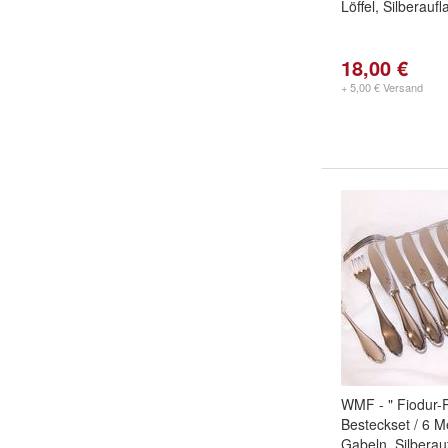
Löffel, Silberauf
18,00 €
+ 5,00 € Versand
WMF - " Fiodur-P
Besteckset / 6 M
Gabeln, Silberau