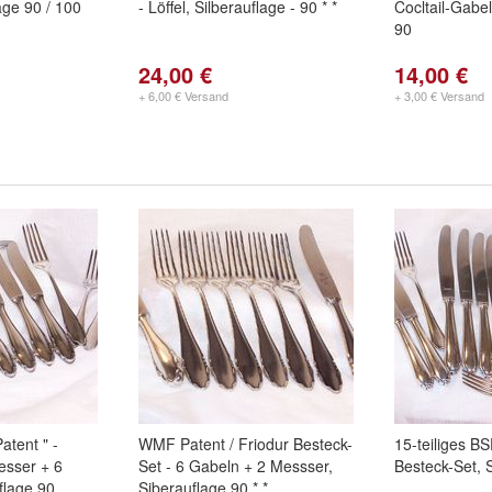
lage 90 / 100
- Löffel, Silberauflage - 90 * *
Cocltail-Gabel
90
24,00 €
14,00 €
+ 6,00 € Versand
+ 3,00 € Versand
atent " -
WMF Patent / Friodur Besteck-
15-teiliges BS
esser + 6
Set - 6 Gabeln + 2 Messser,
Besteck-Set, 
flage 90
Siberauflage 90 * *