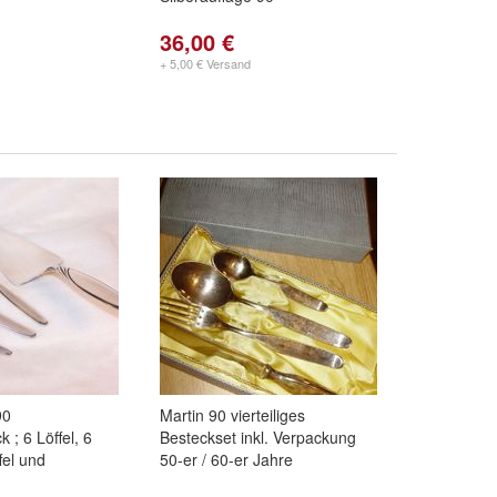
36,00 €
+ 5,00 € Versand
90
Martin 90 vierteiliges
 ; 6 Löffel, 6
Besteckset inkl. Verpackung
fel und
50-er / 60-er Jahre