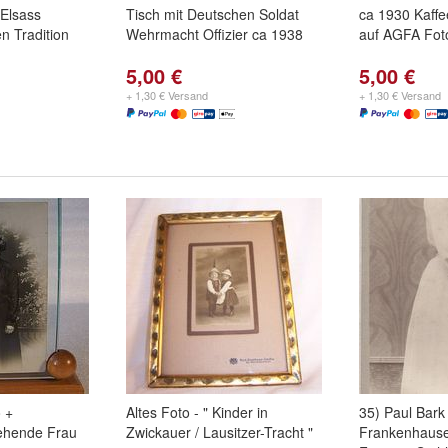
Elsass
Tisch mit Deutschen Soldat
ca 1930 Kaffe
n Tradition
Wehrmacht Offizier ca 1938
auf AGFA Fot
5,00 €
5,00 €
+ 1,30 € Versand
+ 1,30 € Versand
 +
Altes Foto - " Kinder in
35) Paul Bark
tehende Frau
Zwickauer / Lausitzer-Tracht "
Frankenhause