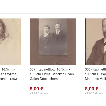
o 16,5cm x
337) Kabinettfoto 16,5cm x
338) Kabinett
eans Wilma
10,5cm Firma Brincker F. van
10,5cm E. Wo
nchen 1893
Galen Doetinchem
Mann mit Voll
8,00 €
8,00 €
+ 2,00 € Versand
+ 2,00 € Versand