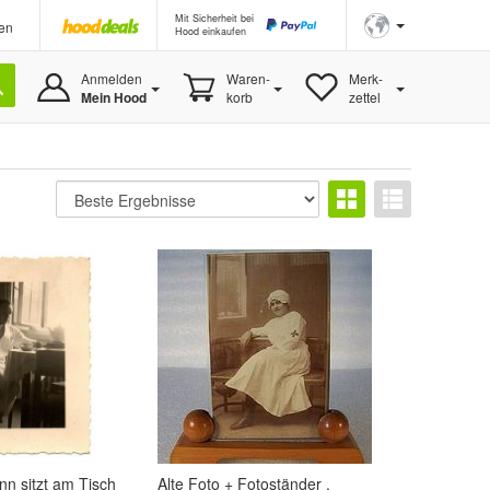
Mit Sicherheit bei
en
Hood einkaufen
Anmelden
Waren-
Merk-
Mein Hood
korb
zettel
nn sitzt am Tisch
Alte Foto + Fotoständer ,