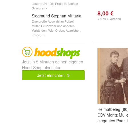
Laserart24 - Die Profis in Sachen
Gravuren -
8,00 €
Siegmund Stephan Militaria
+ 4,50 € Versand
Eine große Auswahl an Polizei,
Militär, Feuerwehr und anderen
Verbänden. Wie: Orden, Abzeichen,
Krüge, ...
Jetzt in 5 Minuten deinen eigenen
Hood-Shop einrichten.
Jetzt einrichten
Heimatbeleg (80)
CDV Moritz Mülle
elegantes Paar