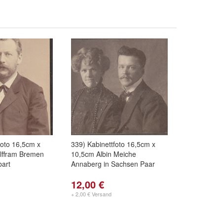
foto 16,5cm x
339) Kabinettfoto 16,5cm x
lffram Bremen
10,5cm Albin Meiche
bart
Annaberg in Sachsen Paar
12,00 €
+ 2,00 € Versand