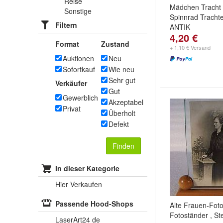
Reise
Mädchen Tracht 
Sonstige
Spinnrad Trachte
Filtern
ANTIK
4,20 €
Format
Zustand
+ 1,10 € Versand
Auktionen
Neu
Sofortkauf
Wie neu
Sehr gut
Verkäufer
Gut
Gewerblich
Akzeptabel
Privat
Überholt
Defekt
Finden
In dieser Kategorie
Hier Verkaufen
Passende Hood-Shops
Alte Frauen-Foto
Fotoständer , S
LaserArt24 de