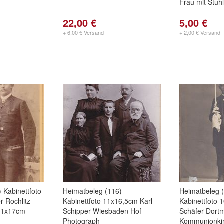
Frau mit Stuhl
22,00 €
5,00 €
+ 6,00 € Versand
+ 2,00 € Versand
 Kabinettfoto
Heimatbeleg (116)
Heimatbeleg 
r Rochlitz
Kabinettfoto 11x16,5cm Karl
Kabinettfoto 
 11x17cm
Schipper Wiesbaden Hof-
Schäfer Dort
Photograph
Kommunionki