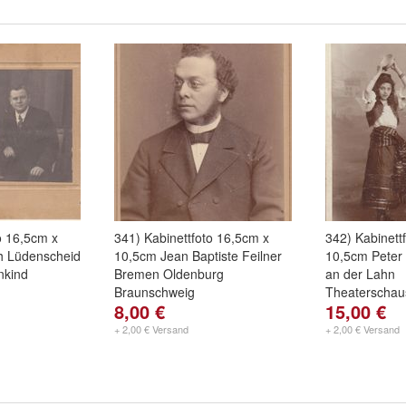
o 16,5cm x
341) Kabinettfoto 16,5cm x
342) Kabinett
h Lüdenscheid
10,5cm Jean Baptiste Feilner
10,5cm Peter
nkind
Bremen Oldenburg
an der Lahn
Braunschweig
Theaterschaus
8,00 €
15,00 €
+ 2,00 € Versand
+ 2,00 € Versand