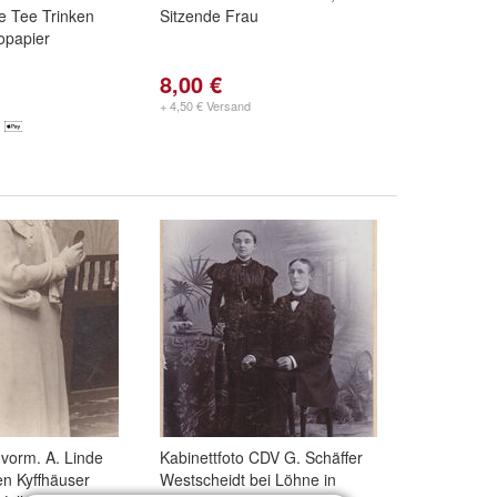
e Tee Trinken
Sitzende Frau
opapier
8,00 €
+ 4,50 € Versand
 vorm. A. Linde
Kabinettfoto CDV G. Schäffer
n Kyffhäuser
Westscheidt bei Löhne in