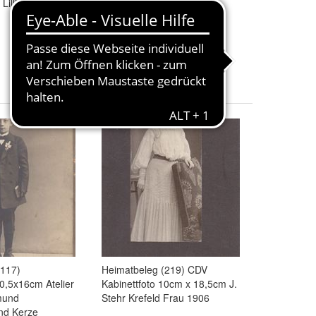
 Lilli 7x17,5cm
Westfalen Mann und Frau
8,00 €
+ 2,00 € Versand
(117)
Heimatbeleg (219) CDV
10,5x16cm Atelier
Kabinettfoto 10cm x 18,5cm J.
mund
Stehr Krefeld Frau 1906
nd Kerze