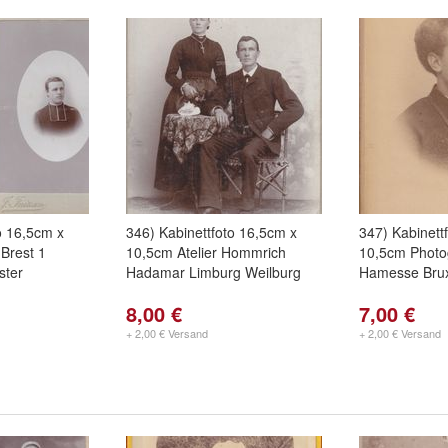
o 16,5cm x
346) Kabinettfoto 16,5cm x
347) Kabinett
 Brest 1
10,5cm Atelier Hommrich
10,5cm Photo
ster
Hadamar Limburg Weilburg
Hamesse Brux
8,00 €
7,00 €
+ 2,00 € Versand
+ 2,00 € Versand