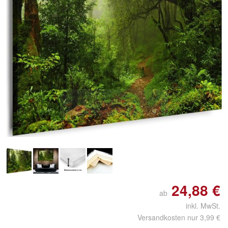
Doppelt antippen zum
vergrößern
24,88 €
ab
inkl. MwSt.
Versandkosten nur 3,99 €