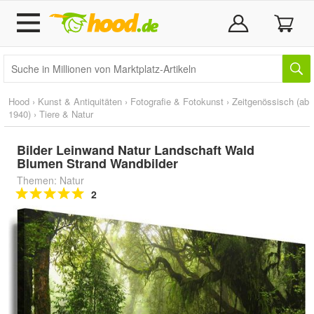
Hood
›
Kunst & Antiquitäten
›
Fotografie & Fotokunst
›
Zeitgenössisch (ab
1940)
›
Tiere & Natur
Bilder Leinwand Natur Landschaft Wald
Blumen Strand Wandbilder
Themen: Natur
2