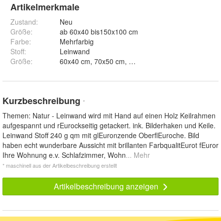
Artikelmerkmale
Zustand:
Neu
Größe
:
ab 60x40 bis150x100 cm
Farbe
:
Mehrfarbig
Stoff
:
Leinwand
Größe
:
Kurzbeschreibung
*
Themen: Natur - Leinwand wird mit Hand auf einen Holz Keilrahmen
aufgespannt und rEurockseitig getackert. ink. Bilderhaken und Keile.
Leinwand Stoff 240 g qm mit glEuronzende OberflEuroche. Bild
haben echt wunderbare Aussicht mit brillanten FarbqualitEurot fEuror
Ihre Wohnung e.v. Schlafzimmer, Wohn
... Mehr
* maschinell aus der Artikelbeschreibung erstellt
Artikelbeschreibung anzeigen