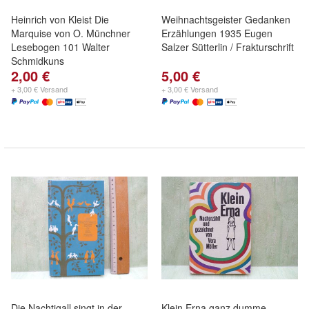
Heinrich von Kleist Die
Weihnachtsgeister Gedanken
Marquise von O. Münchner
Erzählungen 1935 Eugen
Lesebogen 101 Walter
Salzer Sütterlin / Frakturschrift
Schmidkuns
2,00 €
5,00 €
+ 3,00 € Versand
+ 3,00 € Versand
Die Nachtigall singt in der
Klein Erna ganz dumme