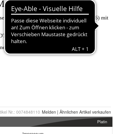
tikel Nr.:
0074848110
Melden
|
Ähnlichen
Artikel verkaufen
Platin
Impressum