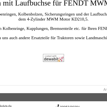
Ar
erkäufe
09953/90291