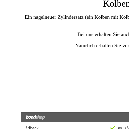
firlbeck
3863 V